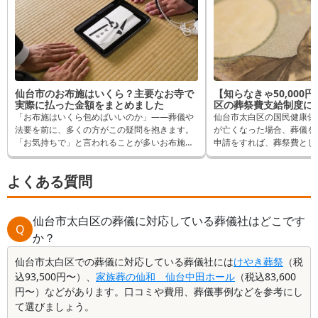
仙台市のお布施はいくら？主要なお寺で
【知らなきゃ50,000
実際に払った金額をまとめました
区の葬祭費支給制度に
「お布施はいくら包めばいいのか」——葬儀や
仙台市太白区の国民健康保
法要を前に、多くの方がこの疑問を抱きます。
が亡くなった場合、葬儀を
「お気持ちで」と言われることが多いお布施で
申請をすれば、葬祭費として
すが、実際にはいくら包んでいる方が多いの
ことができます。 逆に申
か、気になりますよね。 この記事では、仙台市
受け取れるはずだったもの
よくある質問
内でお布施を納めたことがある方へ「葬儀の口
しまいます。 そんなこと
コミ」のアンケートをもとに、お寺ごとに実際
記事では申請方法など詳し
に支払われた金額と内訳をご紹介します。 葬儀
やご法要などでお布施を支払われる際の参考と
仙台市太白区の葬儀に対応している葬儀社はどこです
Q
して、お役立てください。
か？
仙台市太白区での葬儀に対応している葬儀社には
けやき葬祭
（税
込93,500円〜）、
家族葬の仙和 仙台中田ホール
（税込83,600
円〜）などがあります。口コミや費用、葬儀事例などを参考にし
て選びましょう。