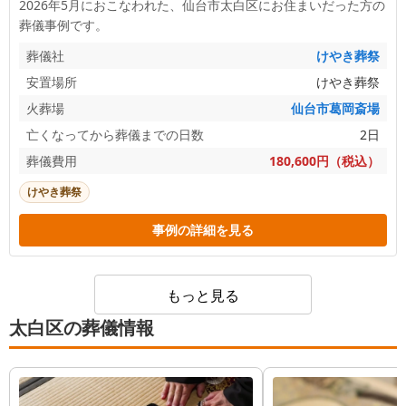
2026年5月におこなわれた、
仙台市太白区
にお住まいだった方の
葬儀事例です。
葬儀社
けやき葬祭
安置場所
けやき葬祭
火葬場
仙台市葛岡斎場
亡くなってから葬儀までの日数
2日
葬儀費用
180,600円（税込）
けやき葬祭
事例の詳細を見る
もっと見る
太白区の葬儀情報