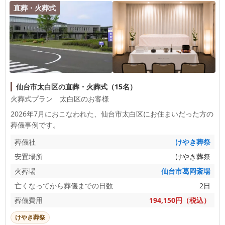
ずお身体を大切になさってください。 ご葬儀後の
直葬・火葬式
お手続きや法要の準備など、分からないことやお困
りごとがございましたら、いつでもお気軽にご連絡
ください。私どもでお力になれることがございまし
たら、精一杯お手伝いさせていただきます。 故人
様との大切なお別れのお時間をお手伝いできました
こと、スタッフ一同心より感謝しております。 今
後ともどうぞよろしくお願いいたします。このたび
は誠にありがとうございました。
仙台市太白区の直葬・火葬式（15名）
火葬式プラン 太白区のお客様
2026年7月におこなわれた、
仙台市太白区
にお住まいだった方の
葬儀事例です。
葬儀社
けやき葬祭
安置場所
けやき葬祭
火葬場
仙台市葛岡斎場
亡くなってから葬儀までの日数
2日
葬儀費用
194,150円（税込）
けやき葬祭