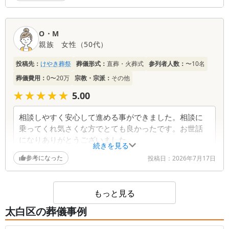
葬儀社からの返信コメント
O・M
親族
女性
（
50代
）
この度は、けやき葬祭にお任せいただき、誠にあり
がとうございました。 火葬を終えられ、少しずつ
投稿先：
けやき葬祭
葬儀形式：
直葬・火葬式
参列者人数：
〜10名
お疲れが出てくる頃かと思います。慌ただしい数日
葬儀費用：
0〜20万
宗教・宗派：
その他
間だったことと存じますが、どうかご無理をなさら
ずお身体を大切になさってください。 ご葬儀後の
★★★★★
★★★★★
5.00
お手続きや法要の準備など、分からないことやお困
りごとがございましたら、いつでもお気軽にご連絡
相談しやすく安心して進める事ができました。相談に
ください。私どもでお力になれることがございまし
乗ってくれ気さくな方でとても良かったです。お世話
たら、精一杯お手伝いさせていただきます。 故人
になりありがとうございました。
様との大切なお別れのお時間をお手伝いできました
続きを見る
こと、スタッフ一同心より感謝しております。 今
参考になった
投稿日：
2026年7月17日
葬儀社からの返信コメント
後ともどうぞよろしくお願いいたします。このたび
は誠にありがとうございました。
この度は、けやき葬祭にお任せいただき、誠にあり
もっと見る
がとうございました。 火葬を終えられ、少しずつ
太白区の葬儀事例
お疲れが出てくる頃かと思います。慌ただしい数日
間だったことと存じますが、どうかご無理をなさら