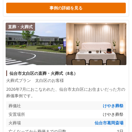
事例の詳細を見る
直葬・火葬式
仙台市太白区の直葬・火葬式（8名）
火葬式プラン 太白区のお客様
2026年7月におこなわれた、
仙台市太白区
にお住まいだった方の
葬儀事例です。
葬儀社
けやき葬祭
安置場所
けやき葬祭
火葬場
仙台市葛岡斎場
亡くなってから葬儀までの日数
1日