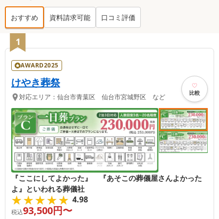
おすすめ
資料請求可能
口コミ評価
太白区
の葬儀社ランキング TOP
20
1
AWARD2025
けやき葬祭
比較
対応エリア：
仙台市青葉区 仙台市宮城野区 など
『ここにしてよかった』 『あそこの葬儀屋さんよかった
よ』といわれる葬儀社
★★★★★
★★★★★
4.98
93,500
円〜
税込