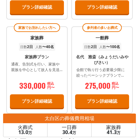
プラン詳細確認
プラン詳細確認
家族でお別れしたい方へ
参列者の多いお葬式
家族葬
一般葬
2日
〜40名
2日
〜100名
日数
人数
日数
人数
家族葬プラン
名代 雅斎（みょうだいみや
びさい）
通夜、告別式を行い、家族や
親族を中心として故人を見送
会館で執り行う必要最少限に
るプランです。
絞ったベーシックプランで
す。 別途、火葬場利用代金と
330,000
275,000
税込
税込
ご遺体処置（エンゼルケア）
円〜
円〜
の費用が必要です。 このプラ
ンは2日～3日間の日程です。
プラン詳細確認
プラン詳細確認
太白区
の葬儀費用相場
火葬式
一日葬
家族葬
13.0
30.4
41.3
万
万
万