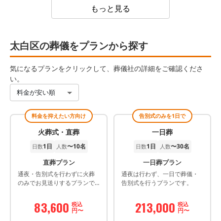
もっと見る
太白区の葬儀をプランから探す
気になるプランをクリックして、葬儀社の詳細をご確認くださ
い。
料金が安い順
料金を抑えたい方向け
告別式のみを1日で
火葬式・直葬
一日葬
1日
〜10名
1日
〜30名
日数
人数
日数
人数
直葬プラン
一日葬プラン
通夜・告別式を行わずに火葬
通夜は行わず、一日で葬儀・
のみでお見送りするプランで
告別式を行うプランです。
す。
83,600
213,000
税込
税込
円〜
円〜