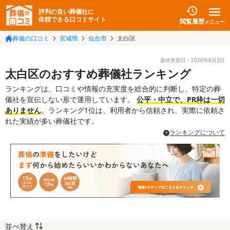
評判の良い葬儀社に
依頼できる口コミサイト
閲覧履歴
メニュー
葬儀の口コミ
宮城県
仙台市
太白区
最終更新日：
2026年8月3日
太白区のおすすめ葬儀社ランキング
ランキングは、口コミや情報の充実度を総合的に判断し、特定の葬
儀社を宣伝しない形で運用しています。
公平・中立で、PR枠は一切
ありません
。ランキング1位は、利用者から信頼され、実際に依頼さ
れた実績が多い葬儀社です。
ランキングについて
並べ替え