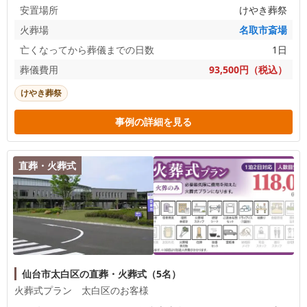
安置場所
けやき葬祭
火葬場
名取市斎場
亡くなってから葬儀までの日数
1日
葬儀費用
93,500円（税込）
けやき葬祭
事例の詳細を見る
直葬・火葬式
仙台市太白区の直葬・火葬式（5名）
火葬式プラン 太白区のお客様