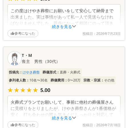
この度はけやき葬祭にお願いをして安心して納骨まで
出来ました。実は事情があって私一人で見送らなけれ
ばなりませんでした。親身になって相談にのって頂き
続きを見る
予算内で収まることが出来ました。改めてけやき葬祭
参考になった
投稿日：
2026年7月23日
にお願いして本当にありがとうございました。亡くな
った日は菊池さん事情を聞いて頂きました。火葬、納
骨までは山内さんに最後まで親身になって相談にのっ
て頂きました。寄り添った気遣いをありがとうござい
T・M
ました。
喪主
男性
（
30代
）
投稿先：
けやき葬祭
葬儀形式：
直葬・火葬式
参列者人数：
10名〜30名
葬儀費用：
0〜20万
宗教・宗派：
その他
★★★★★
★★★★★
5.00
火葬式プランでお願いして、事前に他社の葬儀屋さん
に見積りをとりましたが、けやき葬祭さんが1番価格が
安く、打ち合わせの際も気さくにしっかりと対応して
続きを見る
下さいました。急なご依頼でも心よく対応下さりあり
参考になった
投稿日：
2026年7月18日
がとうございました。