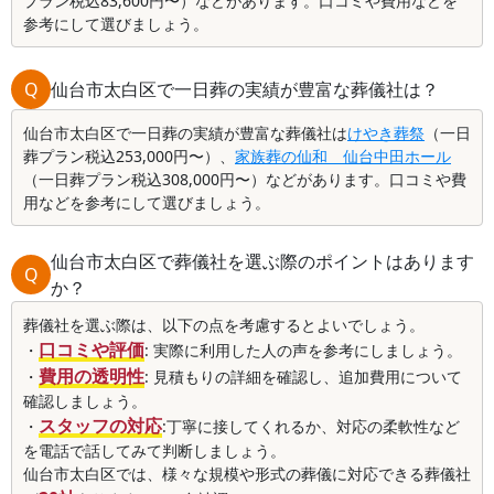
プラン税込83,600円〜）などがあります。口コミや費用などを
参考にして選びましょう。
Q
仙台市太白区で一日葬の実績が豊富な葬儀社は？
仙台市太白区で一日葬の実績が豊富な葬儀社は
けやき葬祭
（一日
葬プラン税込253,000円〜）、
家族葬の仙和 仙台中田ホール
（一日葬プラン税込308,000円〜）などがあります。口コミや費
用などを参考にして選びましょう。
仙台市太白区で葬儀社を選ぶ際のポイントはあります
Q
か？
葬儀社を選ぶ際は、以下の点を考慮するとよいでしょう。
口コミや評価
・
: 実際に利用した人の声を参考にしましょう。
費用の透明性
・
: 見積もりの詳細を確認し、追加費用について
確認しましょう。
スタッフの対応
・
:丁寧に接してくれるか、対応の柔軟性など
を電話で話してみて判断しましょう。
仙台市太白区では、様々な規模や形式の葬儀に対応できる葬儀社