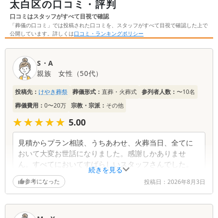
太白区の口コミ・評判
口コミはスタッフがすべて目視で確認
「葬儀の口コミ」では投稿された口コミを、スタッフがすべて目視で確認した上で
公開しています。詳しくは
口コミ・ランキングポリシー
口
S・A
コ
親族
女性
（
50代
）
ミ
一
投稿先：
けやき葬祭
葬儀形式：
直葬・火葬式
参列者人数：
〜10名
覧
葬儀費用：
0〜20万
宗教・宗派：
その他
★★★★★
★★★★★
5.00
見積からプラン相談、うちあわせ、火葬当日、全てに
おいて大変お世話になりました。感謝しかありませ
ん。すべてにおいてすばらしいスタッフさんでした。
続きを見る
参考になった
投稿日：
2026年8月3日