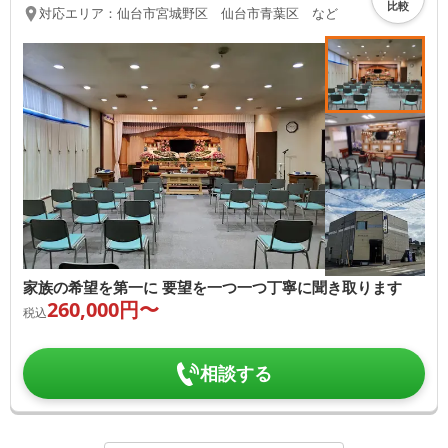
比較
対応エリア：
仙台市宮城野区 仙台市青葉区 など
家族の希望を第一に 要望を一つ一つ丁寧に聞き取ります
260,000
円〜
税込
相談する