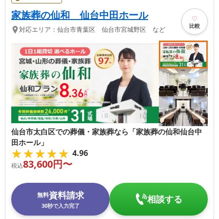
家族葬の仙和 仙台中田ホール
比較
対応エリア：
仙台市青葉区 仙台市宮城野区 など
仙台市太白区での葬儀・家族葬なら「家族葬の仙和仙台中
田ホール」
★★★★★
★★★★★
4.96
83,600
円〜
税込
資料請求
無料
相談する
30秒で入力完了