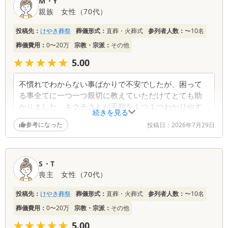
M・Y
親族
女性
（
70代
）
投稿先：
けやき葬祭
葬儀形式：
直葬・火葬式
参列者人数：
〜10名
葬儀費用：
0〜20万
宗教・宗派：
その他
★★★★★
★★★★★
5.00
不慣れでわからない事ばかりで不安でしたが、困って
る事全てに一つ一つ親切に教えていただけてとても助
かりました。キクチさんが手順を１つ１つわかりやす
続きを見る
く教えてくれました。山内さんは葬儀後の手続きを教
参考になった
投稿日：
2026年7月29日
えてくれたので助かりました。北海道から来て不安で
したが手続きを済ませて帰ることができるので良かっ
たです。本当にありがとうございました。
S・T
喪主
女性
（
70代
）
投稿先：
けやき葬祭
葬儀形式：
直葬・火葬式
参列者人数：
〜10名
葬儀費用：
0〜20万
宗教・宗派：
その他
★★★★★
★★★★★
5.00