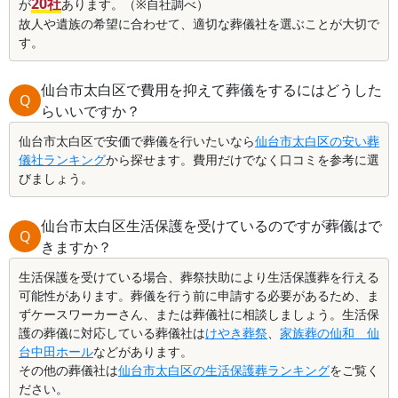
20社
が
あります。（※自社調べ）
故人や遺族の希望に合わせて、適切な葬儀社を選ぶことが大切で
す。
仙台市太白区で費用を抑えて葬儀をするにはどうした
Q
らいいですか？
仙台市太白区で安価で葬儀を行いたいなら
仙台市太白区の安い葬
儀社ランキング
から探せます。費用だけでなく口コミを参考に選
びましょう。
仙台市太白区生活保護を受けているのですが葬儀はで
Q
きますか？
生活保護を受けている場合、葬祭扶助により生活保護葬を行える
可能性があります。葬儀を行う前に申請する必要があるため、ま
ずケースワーカーさん、または葬儀社に相談しましょう。生活保
護の葬儀に対応している葬儀社は
けやき葬祭
、
家族葬の仙和 仙
台中田ホール
などがあります。
その他の葬儀社は
仙台市太白区の生活保護葬ランキング
をご覧く
ださい。