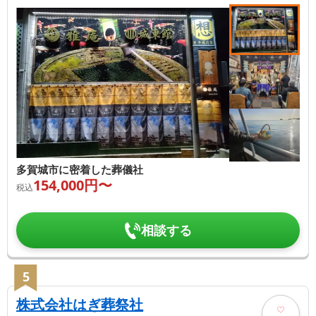
多賀城市に密着した葬儀社
154,000
円〜
税込
相談する
5
株式会社はぎ葬祭社