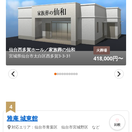
仙台西多賀ホール／家族葬の仙和
火葬場
宮城県
仙台市太白区
西多賀3-3-31
418,000
円〜
4
雅庵 城東館
比較
対応エリア：
仙台市青葉区 仙台市宮城野区 など