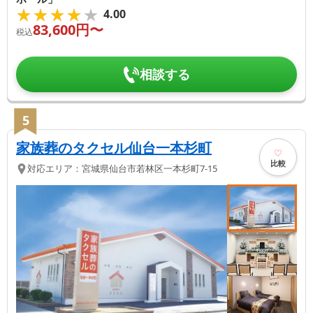
★★★★★
★★★★★
4.00
83,600
円〜
税込
相談する
5
家族葬のタクセル仙台一本杉町
比較
対応エリア：
宮城県
仙台市若林区
一本杉町7-15