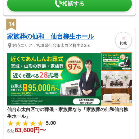
相談する
14
家族葬の仙和 仙台柳生ホール
比較
対応エリア：
宮城県
仙台市太白区
柳生2-2-3
仙台市太白区での葬儀・家族葬なら「家族葬の仙和仙台柳
生ホール」
★★★★★
★★★★★
5.00
83,600
円〜
税込