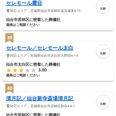
セレモール霞目
比較
対応エリア：
宮城県
仙台市若林区
遠見塚東8-15
仙台市若林区に密着した葬儀社
価格はご相談ください
39
セレモール／セレモール太白
比較
対応エリア：
宮城県
仙台市太白区
大野田4-1-4
仙台市太白区に密着した葬儀社
★★★★★
★★★★★
3.00
価格はご相談ください
40
清月記／仙台新寺斎場清月記
比較
対応エリア：
宮城県
仙台市若林区
新寺4-4-1
仙台市若林区に密着した葬儀社