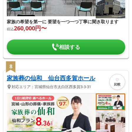
家族の希望を第一に 要望を一つ一つ丁寧に聞き取ります
260,000
円〜
税込
相談する
8
家族葬の仙和 仙台西多賀ホール
比較
対応エリア：
宮城県
仙台市太白区
西多賀3-3-31