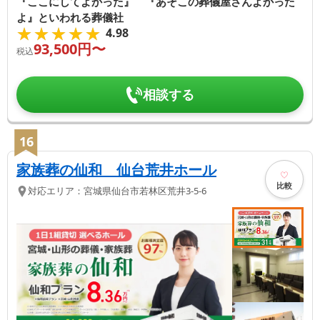
『ここにしてよかった』 『あそこの葬儀屋さんよかった
よ』といわれる葬儀社
★★★★★
★★★★★
4.98
93,500
円〜
税込
相談する
16
家族葬の仙和 仙台荒井ホール
比較
対応エリア：
宮城県
仙台市若林区
荒井3-5-6