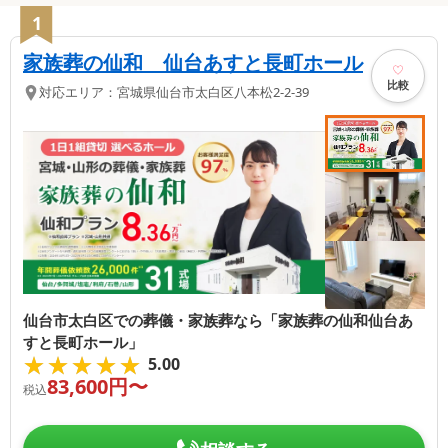
1
家族葬の仙和 仙台あすと長町ホール
比較
対応エリア：
宮城県
仙台市太白区
八本松2-2-39
仙台市太白区での葬儀・家族葬なら「家族葬の仙和仙台あ
すと長町ホール」
★★★★★
★★★★★
5.00
83,600
円〜
税込