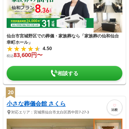
仙台市宮城野区での葬儀・家族葬なら「家族葬の仙和仙台
幸町ホール」
★★★★★
★★★★★
4.50
83,600
円〜
税込
相談する
20
小さな葬儀会館 さくら
比較
対応エリア：
宮城県
仙台市太白区
西中田7-27-3