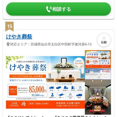
相談する
15
けやき葬祭
比較
対応エリア：
宮城県
仙台市太白区
中田町字後河原6-13