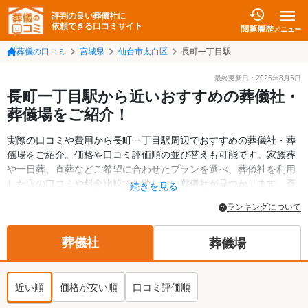
評判の良い葬儀社に
依頼できる口コミサイト
閲覧履歴
メニュー
葬儀の口コミ
宮城県
仙台市太白区
長町一丁目駅
最終更新日：
2026年8月5日
長町一丁目駅から近いおすすめの葬儀社・
葬儀場をご紹介！
実際の口コミや費用から長町一丁目駅周辺でおすすめの葬儀社・葬
儀場をご紹介。価格や口コミ評価順の並び替えも可能です。家族葬
や一日葬、直葬などご希望に合わせたプランを選べ、葬儀社を利用
した方の口コミや料金比較で失敗しない葬儀社が見つかります。斎
続きを見る
場・葬儀場の情報も検索可能。仙台市太白区の葬儀情報や給付金に
ランキングについて
ついての情報も掲載しています。24時間の相談受付で深夜・早朝で
も対応可能です。
葬儀社
葬儀場
近い順
価格が安い順
口コミ評価順