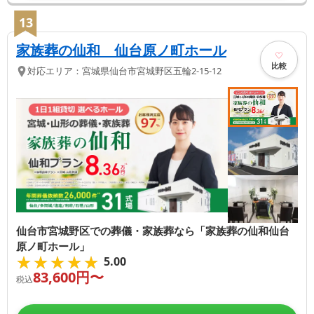
13
家族葬の仙和 仙台原ノ町ホール
比較
対応エリア：
宮城県
仙台市宮城野区
五輪2-15-12
仙台市宮城野区での葬儀・家族葬なら「家族葬の仙和仙台
原ノ町ホール」
★★★★★
★★★★★
5.00
83,600
円〜
税込