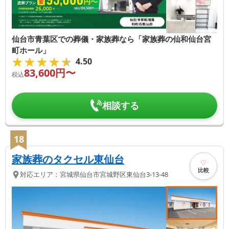
仙台市青葉区での葬儀・家族葬なら「家族葬の仙和仙台宮
町ホール」
★★★★★
★★★★★
4.50
83,600
円〜
税込
相談する
18
家族葬のタクセル東仙台
比較
対応エリア：
宮城県
仙台市宮城野区
東仙台3-13-48