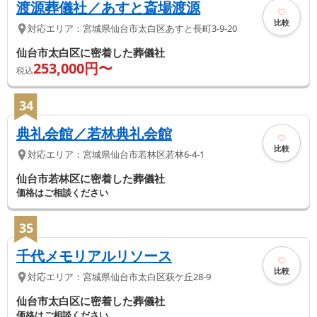
渡源葬儀社／あすと斎場渡源
比較
対応エリア：
宮城県
仙台市太白区
あすと長町3-9-20
仙台市太白区に密着した葬儀社
253,000
円〜
税込
34
典礼会館／若林典礼会館
比較
対応エリア：
宮城県
仙台市若林区
若林6-4-1
仙台市若林区に密着した葬儀社
価格はご相談ください
35
千代メモリアルリソース
比較
対応エリア：
宮城県
仙台市太白区
萩ケ丘28-9
仙台市太白区に密着した葬儀社
価格はご相談ください