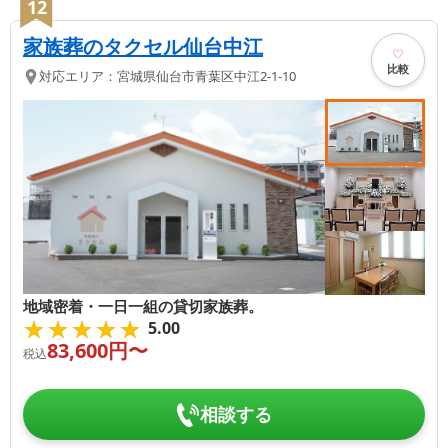
12
家族葬のタクセル仙台中江
比較
対応エリア：
宮城県
仙台市青葉区
中江2-1-10
地域密着・一日一組の貸切家族葬。
★★★★★
★★★★★
5.00
83,600
円〜
税込
相談する