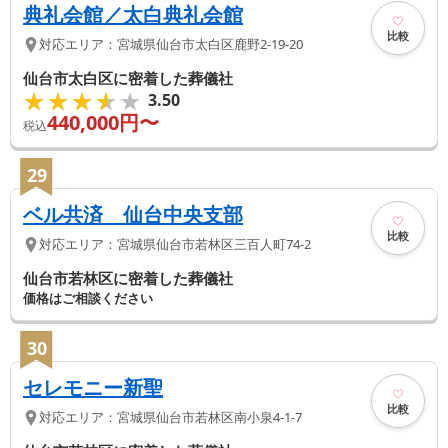
典礼会館／太白典礼会館
比較
対応エリア：
宮城県
仙台市太白区
鹿野2-19-20
仙台市太白区に密着した葬儀社
★★★★★
★★★★★
3.50
440,000
円〜
税込
29
ベル共済 仙台中央支部
比較
対応エリア：
宮城県
仙台市若林区
三百人町74-2
仙台市若林区に密着した葬儀社
価格はご相談ください
30
セレモニー新聖
比較
対応エリア：
宮城県
仙台市若林区
南小泉4-1-7