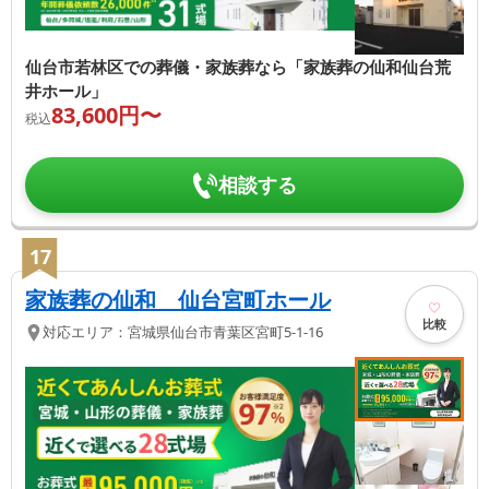
仙台市若林区での葬儀・家族葬なら「家族葬の仙和仙台荒
井ホール」
83,600
円〜
税込
相談する
17
家族葬の仙和 仙台宮町ホール
比較
対応エリア：
宮城県
仙台市青葉区
宮町5-1-16