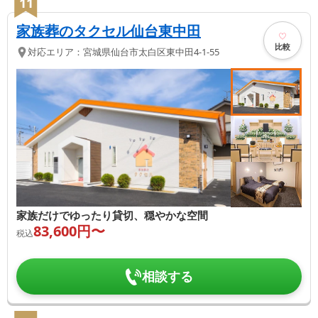
11
家族葬のタクセル仙台東中田
比較
対応エリア：
宮城県
仙台市太白区
東中田4-1-55
家族だけでゆったり貸切、穏やかな空間
83,600
円〜
税込
相談する