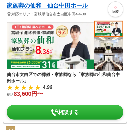
家族葬の仙和 仙台中田ホール
比較
対応エリア：
宮城県
仙台市太白区
中田4-4-38
仙台市太白区での葬儀・家族葬なら「家族葬の仙和仙台中
田ホール」
★★★★★
★★★★★
4.96
83,600
円〜
税込
相談する