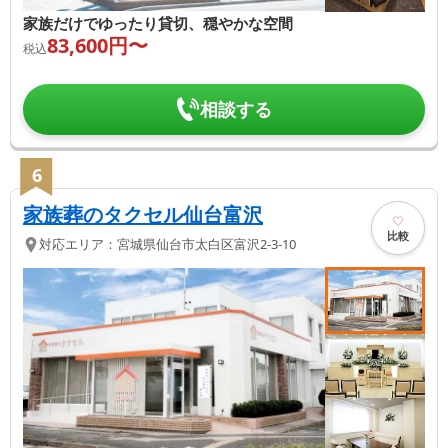
家族だけでゆったり貸切、穏やかな空間
83,600
円〜
税込
相談する
6
家族葬のタクセル仙台富沢
比較
対応エリア：
宮城県
仙台市太白区
富沢2-3-10