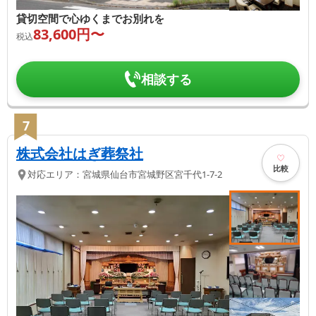
貸切空間で心ゆくまでお別れを
83,600
円〜
税込
相談する
7
株式会社はぎ葬祭社
比較
対応エリア：
宮城県
仙台市宮城野区
宮千代1-7-2