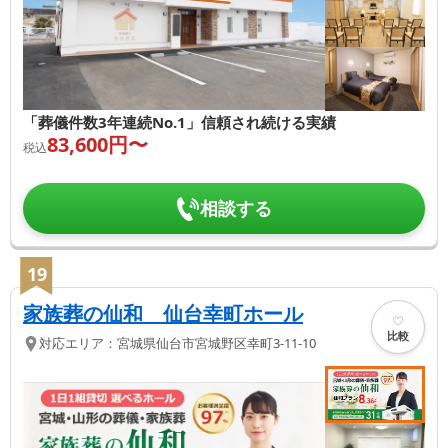
「葬儀件数3年連続No.1」信頼され続ける実績
83,600
円〜
税込
相談する
19
家族葬の仙和 仙台幸町ホール
比較
対応エリア：
宮城県
仙台市宮城野区
幸町3-11-10