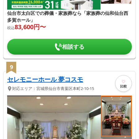
仙台市太白区での葬儀・家族葬なら「家族葬の仙和仙台西
多賀ホール」
83,600
円〜
税込
相談する
9
セレモニーホール 夢コスモ
比較
対応エリア：
宮城県
仙台市青葉区
本町2-10-15