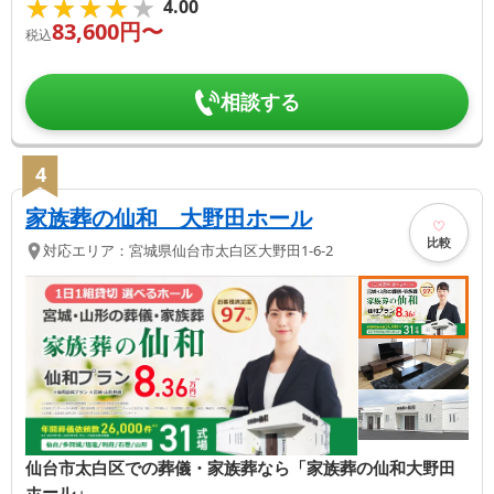
★★★★★
★★★★★
4.00
83,600
円〜
税込
相談する
4
家族葬の仙和 大野田ホール
比較
対応エリア：
宮城県
仙台市太白区
大野田1-6-2
仙台市太白区での葬儀・家族葬なら「家族葬の仙和大野田
ホール」