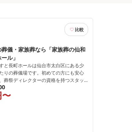
比較
の葬儀・家族葬なら「家族葬の仙和
ホール」
すと長町ホールは仙台市太白区にある少
たりの葬儀場です。初めての方にも安心
、葬祭ディレクターの資格を持つスタッ
00
用など、丁寧に1つずつご説明いたしま
円〜
ども24時間365日可能です。