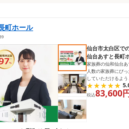
長町ホール
39
仙台市太白区で
仙台あすと長町
家族葬の仙和仙台あ
人数の家族葬にぴっ
していただけるよう
★★★★★
★★★★★
5.
フが葬儀の流れや費
83,600
す。空き状況の確認な
税込