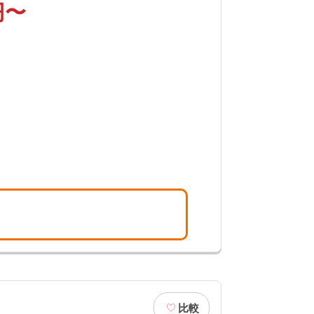
円〜
ど多様な形式に対応しており、ゆったり
、初めてのご葬儀でも安心してお別れの
す。
比較