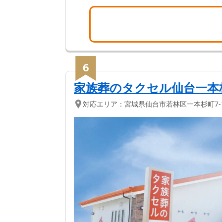
6
家族葬のタクセル仙台一本
対応エリア：
宮城県
仙台市若林区
一本杉町7-