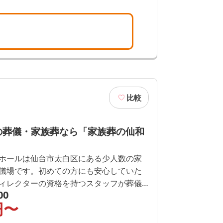
比較
の葬儀・家族葬なら「家族葬の仙和
ホールは仙台市太白区にある少人数の家
儀場です。初めての方にも安心していた
ィレクターの資格を持つスタッフが葬儀
00
丁寧に1つずつご説明いたします。空き状
円〜
間365日可能です。