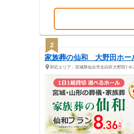
2
家族葬の仙和 大野田ホー
対応エリア：
宮城県
仙台市太白区
大野田1-6-