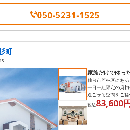
050-5231-1525
杉町
15
家族だけでゆっ
仙台市若林区にある
一日一組限定の貸切
過ごせる空間をご提
83,600
し、家族の意向に沿
税込
若林区の密葬・家族
だける式場です。