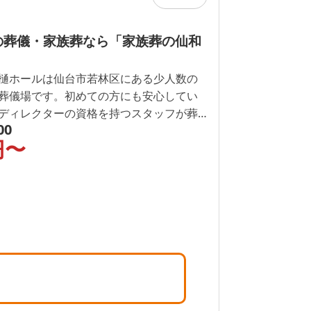
の葬儀・家族葬なら「家族葬の仙和
」
樋ホールは仙台市若林区にある少人数の
葬儀場です。初めての方にも安心してい
ディレクターの資格を持つスタッフが葬
00
、丁寧に1つずつご説明いたします。空き
円〜
時間365日可能です。