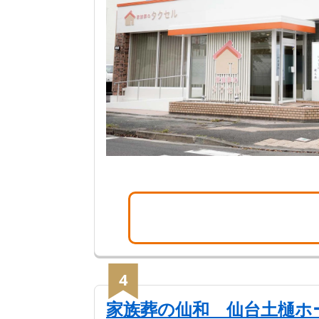
4
家族葬の仙和 仙台土樋ホ