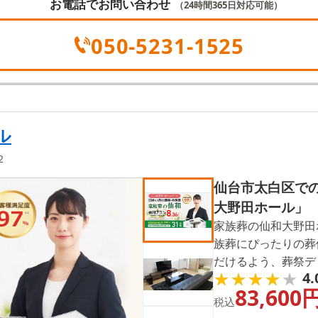
お電話でお問い合わせ
（24時間365日対応可能）
050-5231-1525
ル
2
仙台市太白区で
大野田ホール」
家族葬の仙和大野田
族葬にぴったりの葬
だけるよう、葬祭デ
★★★★★
★★★★★
4.
の流れや費用など、
83,600
況の確認なども24時
税込