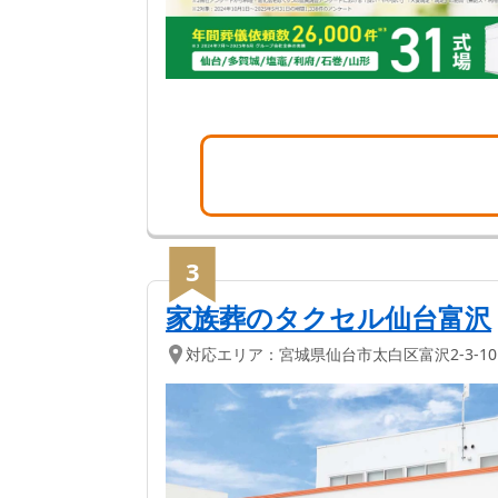
3
家族葬のタクセル仙台富沢
対応エリア：
宮城県
仙台市太白区
富沢2-3-10