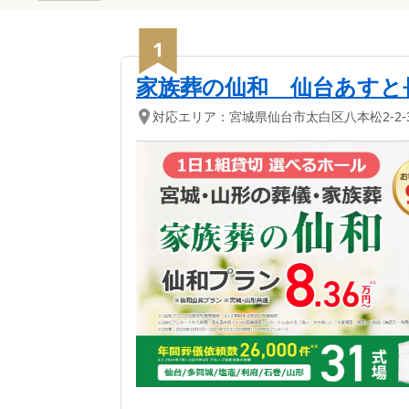
1
家族葬の仙和 仙台あすと
対応エリア：
宮城県
仙台市太白区
八本松2-2-