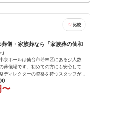
比較
の葬儀・家族葬なら「家族葬の仙和
ル」
小泉ホールは仙台市若林区にある少人数
の葬儀場です。初めての方にも安心して
祭ディレクターの資格を持つスタッフが
00
ど、丁寧に1つずつご説明いたします。空
円〜
4時間365日可能です。