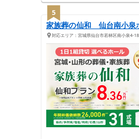
5
家族葬の仙和 仙台南小泉
対応エリア：
宮城県
仙台市若林区
南小泉4-18