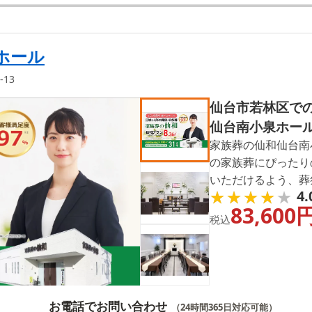
ホール
-13
仙台市若林区で
仙台南小泉ホー
家族葬の仙和仙台南
の家族葬にぴったり
いただけるよう、葬
★★★★★
★★★★★
4.
葬儀の流れや費用な
83,600
き状況の確認なども2
税込
お電話でお問い合わせ
（24時間365日対応可能）