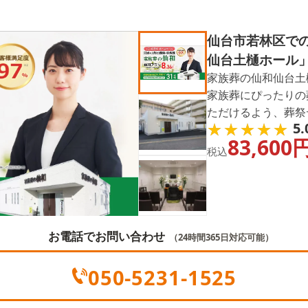
仙台市若林区で
仙台土樋ホール
家族葬の仙和仙台土
家族葬にぴったりの
ただけるよう、葬祭
★★★★★
★★★★★
5.
儀の流れや費用など
83,600
状況の確認なども24
税込
お電話でお問い合わせ
（24時間365日対応可能）
050-5231-1525