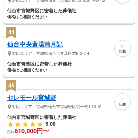
対応エリア：
宮城県
仙台市宮城野区
日の出町1-2-1 2F
仙台市宮城野区に密着した葬儀社
価格はご相談ください
44
仙台中央斎場清月記
比較
対応エリア：
宮城県
仙台市青葉区
本町2-7-4
仙台市青葉区に密着した葬儀社
価格はご相談ください
45
セレモール宮城野
比較
対応エリア：
宮城県
仙台市宮城野区
宮千代1-16-10
仙台市宮城野区に密着した葬儀社
★★★★★
★★★★★
5.00
610,000
円〜
税込