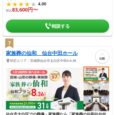
★★★★★
★★★★★
4.00
83,600
円〜
税込
相談する
7
家族葬の仙和 仙台中田ホール
比較
対応エリア：
宮城県
仙台市太白区
中田4-4-38
仙台市太白区での葬儀・家族葬なら「家族葬の仙和仙台中