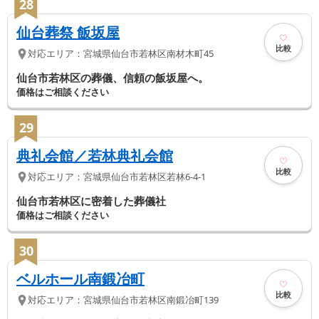
28
仙台葬祭 飯坂屋
比較
対応エリア：
宮城県
仙台市若林区
南材木町45
仙台市若林区の葬儀、信頼の飯坂屋へ。
価格はご相談ください
29
典礼会館／若林典礼会館
比較
対応エリア：
宮城県
仙台市若林区
若林6-4-1
仙台市若林区に密着した葬儀社
価格はご相談ください
30
ベルホール南鍛冶町
比較
対応エリア：
宮城県
仙台市若林区
南鍛冶町139