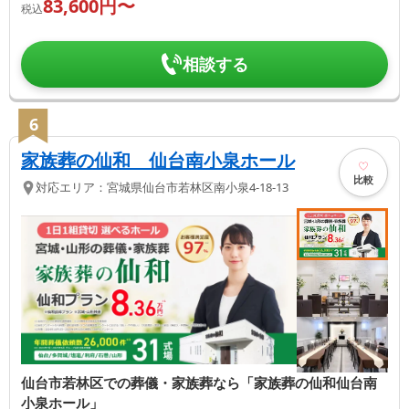
83,600
円〜
税込
相談する
6
家族葬の仙和 仙台南小泉ホール
比較
対応エリア：
宮城県
仙台市若林区
南小泉4-18-13
仙台市若林区での葬儀・家族葬なら「家族葬の仙和仙台南
小泉ホール」