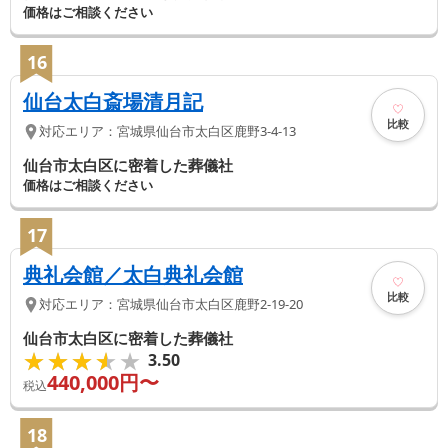
価格はご相談ください
16
仙台太白斎場清月記
比較
対応エリア：
宮城県
仙台市太白区
鹿野3-4-13
仙台市太白区に密着した葬儀社
価格はご相談ください
17
典礼会館／太白典礼会館
比較
対応エリア：
宮城県
仙台市太白区
鹿野2-19-20
仙台市太白区に密着した葬儀社
★★★★★
★★★★★
3.50
440,000
円〜
税込
18