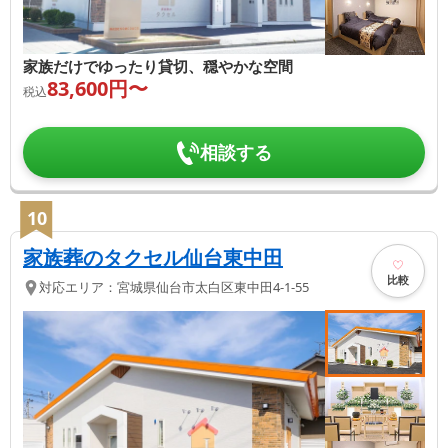
家族だけでゆったり貸切、穏やかな空間
83,600
円〜
税込
相談する
10
家族葬のタクセル仙台東中田
比較
対応エリア：
宮城県
仙台市太白区
東中田4-1-55