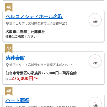
46
ベルコ／シティホール名取
比較
対応エリア：
宮城県
名取市
上余田市坪279
名取市に密着した葬儀社
価格はご相談ください
47
菊葬会館
比較
対応エリア：
宮城県
仙台市青葉区
本町2-19-15
仙台市青葉区の家族葬275,000円～菊葬会館
275,000
円〜
税込
48
ハート葬祭
比較