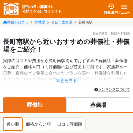
評判の良い葬儀社に
依頼できる口コミサイト
閲覧履歴
メニュー
葬儀の口コミ
宮城県
仙台市太白区
長町南駅
最終更新日：
2026年8月5日
長町南駅から近いおすすめの葬儀社・葬儀
場をご紹介！
実際の口コミや費用から長町南駅周辺でおすすめの葬儀社・葬儀場
をご紹介。価格や口コミ評価順の並び替えも可能です。家族葬や一
日葬、直葬などご希望に合わせたプランを選べ、葬儀社を利用した
方の口コミや料金比較で失敗しない葬儀社が見つかります。斎場・
続きを見る
葬儀場の情報も検索可能。仙台市太白区の葬儀情報や給付金につい
ランキングについて
ての情報も掲載しています。24時間の相談受付で深夜・早朝でも対
応可能です。
葬儀社
葬儀場
近い順
価格が安い順
口コミ評価順