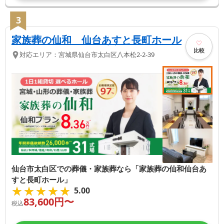
3
家族葬の仙和 仙台あすと長町ホール
比較
対応エリア：
宮城県
仙台市太白区
八本松2-2-39
仙台市太白区での葬儀・家族葬なら「家族葬の仙和仙台あ
すと長町ホール」
★★★★★
★★★★★
5.00
83,600
円〜
税込