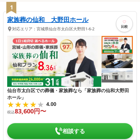
1
家族葬の仙和 大野田ホール
比較
対応エリア：
宮城県
仙台市太白区
大野田1-6-2
仙台市太白区での葬儀・家族葬なら「家族葬の仙和大野田
ホール」
★★★★★
★★★★★
4.00
83,600
円〜
税込
相談する