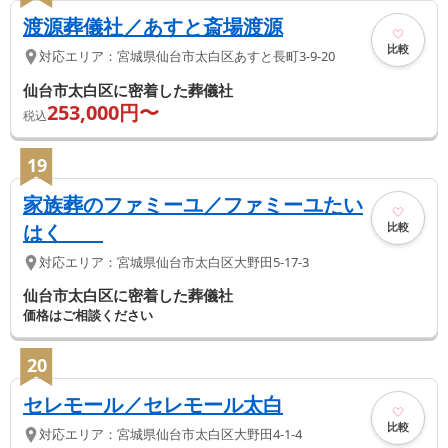
渡源葬儀社／あすと斎場渡源
比較
対応エリア：
宮城県
仙台市太白区
あすと長町3-9-20
仙台市太白区に密着した葬儀社
253,000
円〜
税込
19
家族葬のファミーユ／ファミーユたい
比較
はく
対応エリア：
宮城県
仙台市太白区
大野田5-17-3
仙台市太白区に密着した葬儀社
価格はご相談ください
20
セレモール／セレモール太白
比較
対応エリア：
宮城県
仙台市太白区
大野田4-1-4