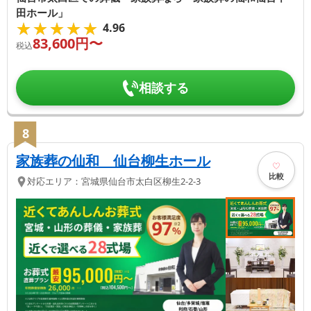
田ホール」
★★★★★
★★★★★
4.96
83,600
円〜
税込
相談する
8
家族葬の仙和 仙台柳生ホール
比較
対応エリア：
宮城県
仙台市太白区
柳生2-2-3