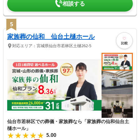
相談する
5
家族葬の仙和 仙台土樋ホール
比較
対応エリア：
宮城県
仙台市若林区
土樋262-5
仙台市若林区での葬儀・家族葬なら「家族葬の仙和仙台土
樋ホール」
★★★★★
★★★★★
5.00