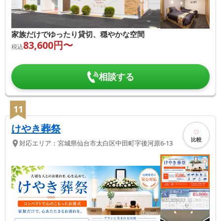
家族だけでゆったり貸切、穏やかな空間
83,600
円〜
税込
相談する
11
けやき葬祭
比較
対応エリア：
宮城県
仙台市太白区
中田町字後河原6-13