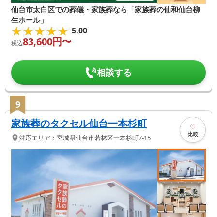
仙台市太白区での葬儀・家族葬なら「家族葬の仙和仙台柳
生ホール」
★★★★★
★★★★★
5.00
83,600
円〜
税込
相談する
9
家族葬のタクセル仙台一本杉町
比較
対応エリア：
宮城県
仙台市若林区
一本杉町7-15