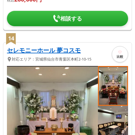
税込
相談する
14
セレモニーホール 夢コスモ
比較
対応エリア：
宮城県
仙台市青葉区
本町2-10-15