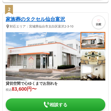
2
家族葬のタクセル仙台富沢
比較
対応エリア：
宮城県
仙台市太白区
富沢2-3-10
貸切空間で心ゆくまでお別れを
83,600
円〜
税込
相談する