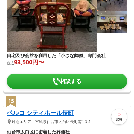
自宅及び会館を利用した「小さな葬儀」専門会社
93,500
円〜
税込
相談する
15
ベルコ シティホール長町
比較
対応エリア：
宮城県
仙台市太白区
長町南1-3-5
仙台市太白区に密着した葬儀社