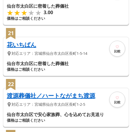
仙台市太白区に密着した葬儀社
★★★★★
★★★★★
3.00
価格はご相談ください
21
花いちばん
比較
対応エリア：
宮城県
仙台市太白区
長町1-5-14
仙台市太白区に密着した葬儀社
価格はご相談ください
22
渡源葬儀社／ハートながまち渡源
比較
対応エリア：
宮城県
仙台市太白区
長町1-2-5
仙台市太白区で安心家族葬、心を込めてお見送り
価格はご相談ください