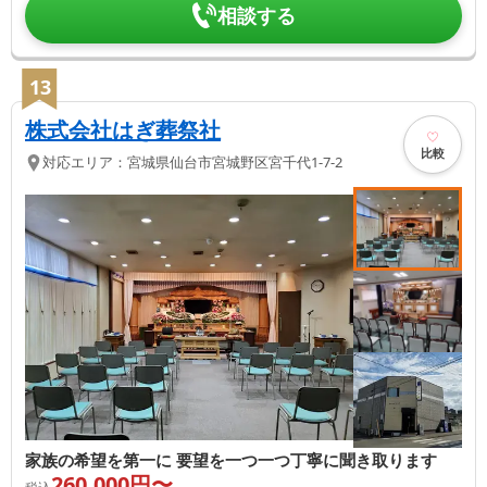
相談する
13
株式会社はぎ葬祭社
比較
対応エリア：
宮城県
仙台市宮城野区
宮千代1-7-2
家族の希望を第一に 要望を一つ一つ丁寧に聞き取ります
260,000
円〜