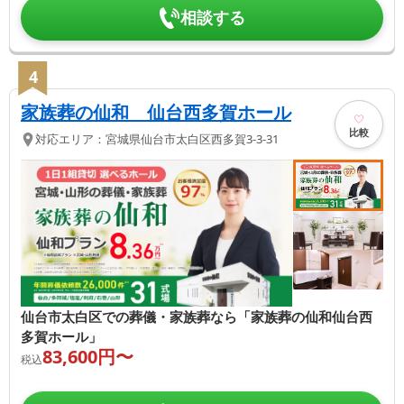
相談する
4
家族葬の仙和 仙台西多賀ホール
比較
対応エリア：
宮城県
仙台市太白区
西多賀3-3-31
仙台市太白区での葬儀・家族葬なら「家族葬の仙和仙台西
多賀ホール」
83,600
円〜
税込