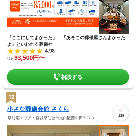
『ここにしてよかった』 『あそこの葬儀屋さんよかった
よ』といわれる葬儀社
★★★★★
★★★★★
4.98
93,500
円〜
税込
相談する
12
小さな葬儀会館 さくら
比較
対応エリア：
宮城県
仙台市太白区
西中田7-27-3