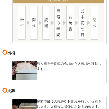
出棺
故人様を告別式の会場から火葬場へ移動し
ます。
火葬
炉前で最後の読経やお別れを行い、火葬を
します。火葬後は骨壷にお骨を納めます。