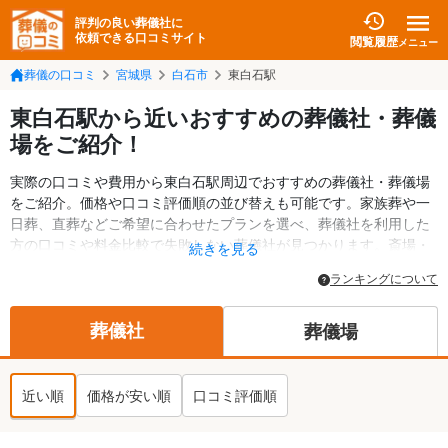
評判の良い葬儀社に
依頼できる口コミサイト
閲覧履歴
メニュー
葬儀の口コミ
宮城県
白石市
東白石駅
東白石駅から近いおすすめの葬儀社・葬儀
場をご紹介！
実際の口コミや費用から東白石駅周辺でおすすめの葬儀社・葬儀場
をご紹介。価格や口コミ評価順の並び替えも可能です。家族葬や一
日葬、直葬などご希望に合わせたプランを選べ、葬儀社を利用した
方の口コミや料金比較で失敗しない葬儀社が見つかります。斎場・
続きを見る
葬儀場の情報も検索可能。白石市の葬儀情報や給付金についての情
ランキングについて
報も掲載しています。24時間の相談受付で深夜・早朝でも対応可能
です。
葬儀社
葬儀場
近い順
価格が安い順
口コミ評価順