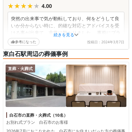
★★★★★
★★★★★
4.00
突然の出来事で気が動転しており、何をどうして良
いか分からない時に、的確な対応とアドバイスを受
ける事が出来て、非常に助かりました。 事前にプラ
続きを見る
ン契約をしていた事で、全体的に安く済んだのも助
参考になった
投稿日：
2024年3月7日
かりました。
東白石駅周辺の葬儀事例
直葬・火葬式
白石市の直葬・火葬式（10名）
お別れ式プラン 白石市のお客様
2026年7月におこなわれた、
白石市
にお住まいだった方の葬儀事