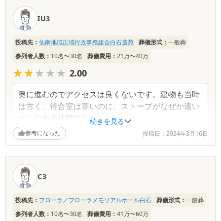
IU3
投稿先：
仙南地域広域行政事務組合白石斎苑
葬儀形式：
一般葬
参列者人数：
10名〜30名
葬儀費用：
21万〜40万
★★★★★
★★★★★
2.00
奥に進むのでアクセスは良くないです。建物も当時
は古く、待合室は寒いのに、ストーブがなぜか遠い
とこにある状態でした。
続きを見る
参考になった
投稿日：
2024年3月16日
C3
投稿先：
フローラ／フローラメモリアルホール白石
葬儀形式：
一般葬
参列者人数：
10名〜30名
葬儀費用：
41万〜60万