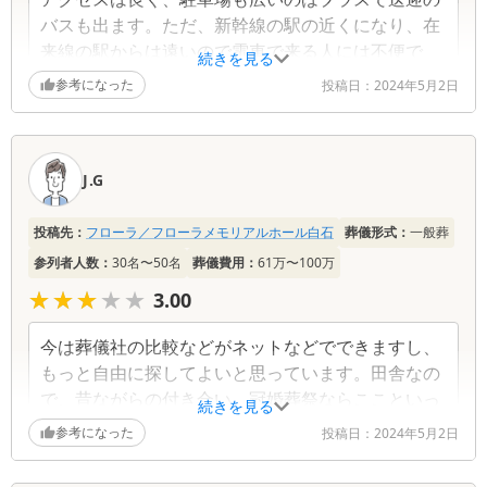
バスも出ます。ただ、新幹線の駅の近くになり、在
来線の駅からは遠いので電車で来る人には不便で
続きを見る
す。
参考になった
投稿日：
2024年5月2日
J.G
投稿先：
フローラ／フローラメモリアルホール白石
葬儀形式：
一般葬
参列者人数：
30名〜50名
葬儀費用：
61万〜100万
★★★★★
★★★★★
3.00
今は葬儀社の比較などがネットなどでできますし、
もっと自由に探してよいと思っています。田舎なの
で、昔ながらの付き合い、冠婚葬祭ならここといっ
続きを見る
た理由で決めたので、費用などの相見積もりなどは
参考になった
投稿日：
2024年5月2日
していないです。