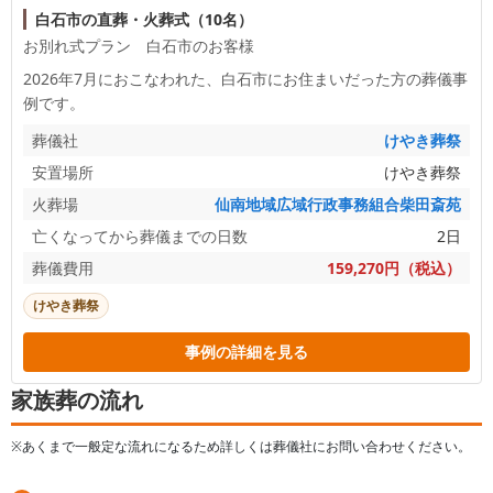
白石市の直葬・火葬式（10名）
お別れ式プラン 白石市のお客様
2026年7月におこなわれた、
白石市
にお住まいだった方の葬儀事
例です。
葬儀社
けやき葬祭
安置場所
けやき葬祭
火葬場
仙南地域広域行政事務組合柴田斎苑
亡くなってから葬儀までの日数
2日
葬儀費用
159,270円（税込）
けやき葬祭
事例の詳細を見る
家族葬の流れ
※あくまで一般定な流れになるため詳しくは葬儀社にお問い合わせください。