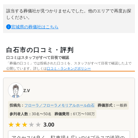
該当する葬儀社が見つかりませんでした。他のエリアで再度お探
しください。
宮城県
の葬儀社はこちら
白石市の口コミ・評判
口コミはスタッフがすべて目視で確認
「葬儀の口コミ」では投稿された口コミを、スタッフがすべて目視で確認した上で
公開しています。詳しくは
口コミ・ランキングポリシー
口
コ
Z.V
ミ
一
投稿先：
フローラ／フローラメモリアルホール白石
葬儀形式：
一般葬
覧
参列者人数：
30名〜50名
葬儀費用：
61万〜100万
★★★★★
★★★★★
3.00
アクセスは良く、駐車場も広いのはプラスで送迎の