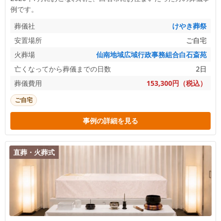
例です。
葬儀社
けやき葬祭
安置場所
ご自宅
火葬場
仙南地域広域行政事務組合白石斎苑
亡くなってから葬儀までの日数
2日
葬儀費用
153,300円（税込）
ご自宅
事例の詳細を見る
直葬・火葬式