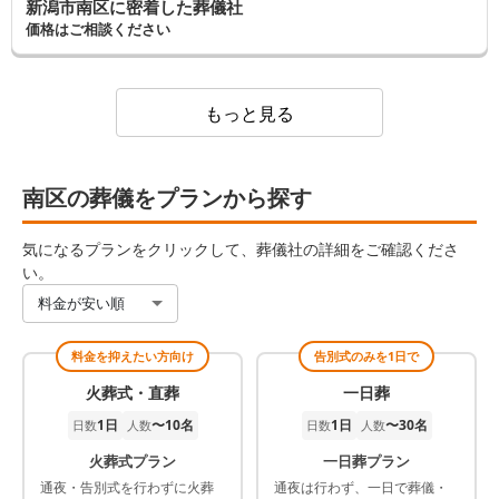
新潟市南区に密着した葬儀社
価格はご相談ください
もっと見る
南区の葬儀をプランから探す
気になるプランをクリックして、葬儀社の詳細をご確認くださ
い。
料金が安い順
料金を抑えたい方向け
告別式のみを1日で
火葬式・直葬
一日葬
1日
〜10名
1日
〜30名
日数
人数
日数
人数
火葬式プラン
一日葬プラン
通夜・告別式を行わずに火葬
通夜は行わず、一日で葬儀・