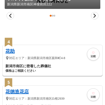
新潟県
新潟市南区
神屋前田222
4
花助
比較
対応エリア：
新潟県
新潟市南区
親和町4-8
新潟市南区に密着した葬儀社
価格はご相談ください
5
花徳造花店
比較
対応エリア：
新潟県
新潟市南区
白根2939