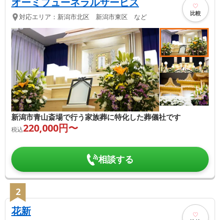
オーミフューネラルサービス
比較
対応エリア：
新潟市北区 新潟市東区 など
新潟市青山斎場で行う家族葬に特化した葬儀社です
220,000
円〜
税込
相談する
2
花新