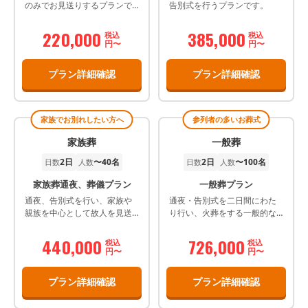
のみでお見送りするプランで
告別式を行うプランです。
す。
220,000
385,000
税込
税込
円〜
円〜
プラン詳細確認
プラン詳細確認
家族でお別れしたい方へ
参列者の多いお葬式
家族葬
一般葬
2日
〜40名
2日
〜100名
日数
人数
日数
人数
家族葬通夜、葬儀プラン
一般葬プラン
通夜、告別式を行い、家族や
通夜・告別式を二日間にわた
親族を中心として故人を見送
り行い、火葬をする一般的な
るプランです。
葬儀プランです。
440,000
726,000
税込
税込
円〜
円〜
プラン詳細確認
プラン詳細確認