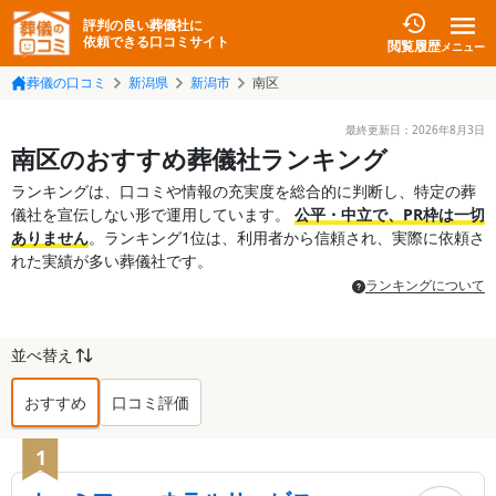
評判の良い葬儀社に
依頼できる口コミサイト
閲覧履歴
メニュー
葬儀の口コミ
新潟県
新潟市
南区
最終更新日：
2026年8月3日
南区のおすすめ葬儀社ランキング
ランキングは、口コミや情報の充実度を総合的に判断し、特定の葬
儀社を宣伝しない形で運用しています。
公平・中立で、PR枠は一切
ありません
。ランキング1位は、利用者から信頼され、実際に依頼さ
れた実績が多い葬儀社です。
ランキングについて
並べ替え
おすすめ
口コミ評価
南区
の葬儀社ランキング TOP
10
1