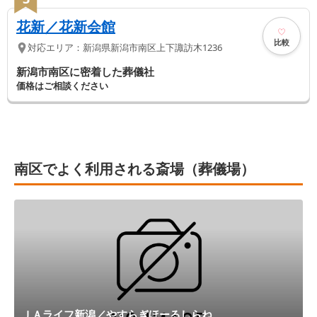
花新／花新会館
比較
対応エリア：
新潟県
新潟市南区
上下諏訪木1236
新潟市南区に密着した葬儀社
価格はご相談ください
南区でよく利用される斎場（葬儀場）
ＪＡライフ新潟／やすらぎほーるしらね