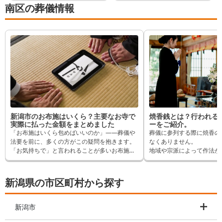
南区の葬儀情報
新潟市のお布施はいくら？主要なお寺で
焼香銭とは？行われる
実際に払った金額をまとめました
ーをご紹介。
「お布施はいくら包めばいいのか」——葬儀や
葬儀に参列する際に焼香の
法要を前に、多くの方がこの疑問を抱きます。
なくありません。
「お気持ちで」と言われることが多いお布施で
地域や宗派によって作法が
すが、実際にはいくら包んでいる方が多いの
地域で焼香の際に小銭を供
か、気になりますよね。 この記事では、新潟市
われることがあります。
内でお布施を納めたことがある方へ「葬儀の口
初めて目にする場合、どの
新潟県の市区町村から探す
コミ」のアンケートをもとに、お寺ごとに実際
いか戸惑うでしょう。
に支払われた金額と内訳をご紹介します。 葬儀
そこでこの記事では焼香銭
やご法要などでお布施を支払われる際の参考と
てご紹介します。
新潟市
して、お役立てください。