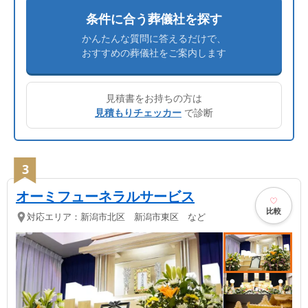
条件に合う葬儀社を探す
かんたんな質問に答えるだけで、
おすすめの葬儀社をご案内します
見積書をお持ちの方は
見積もりチェッカー
で診断
3
オーミフューネラルサービス
比較
対応エリア：
新潟市北区 新潟市東区 など