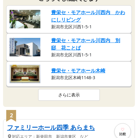
豊栄セ・モアホール川西内 かわ
にしリビング
新潟市北区川西1-5-1
豊栄セ・モアホール川西内 別
邸 花ことば
新潟市北区川西1-5-1
豊栄セ・モアホール木崎
新潟市北区木崎1148-3
さらに表示
2
ファミリーホール四季 あらまち
比較
対応エリア：
新発田市 新潟市東区 など