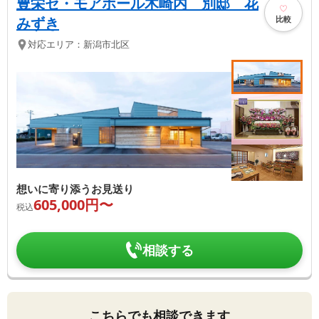
豊栄セ・モアホール木崎内 別邸 花
比較
みずき
対応エリア：
新潟市北区
想いに寄り添うお見送り
605,000
円〜
税込
相談する
こちらでも相談できます