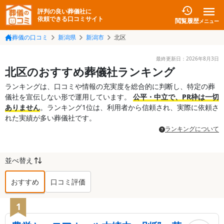
評判の良い葬儀社に
依頼できる口コミサイト
閲覧履歴
メニュー
葬儀の口コミ
新潟県
新潟市
北区
最終更新日：
2026年8月3日
北区のおすすめ葬儀社ランキング
ランキングは、口コミや情報の充実度を総合的に判断し、特定の葬
儀社を宣伝しない形で運用しています。
公平・中立で、PR枠は一切
ありません
。ランキング1位は、利用者から信頼され、実際に依頼さ
れた実績が多い葬儀社です。
ランキングについて
並べ替え
おすすめ
口コミ評価
北区
の葬儀社ランキング TOP
10
1