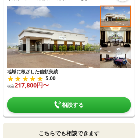
地域に根ざした信頼実績
★★★★★
★★★★★
5.00
217,800
円〜
税込
相談する
こちらでも相談できます