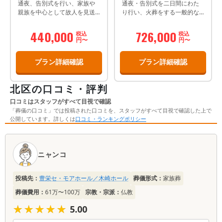
通夜、告別式を行い、家族や
通夜・告別式を二日間にわた
親族を中心として故人を見送
り行い、火葬をする一般的な
るプランです。
葬儀プランです。
440,000
726,000
税込
税込
円〜
円〜
プラン詳細確認
プラン詳細確認
北区の口コミ・評判
口コミはスタッフがすべて目視で確認
「葬儀の口コミ」では投稿された口コミを、スタッフがすべて目視で確認した上で
公開しています。詳しくは
口コミ・ランキングポリシー
口
コ
ニャンコ
ミ
一
投稿先：
豊栄セ・モアホール／木崎ホール
葬儀形式：
家族葬
覧
葬儀費用：
61万〜100万
宗教・宗派：
仏教
★★★★★
★★★★★
5.00