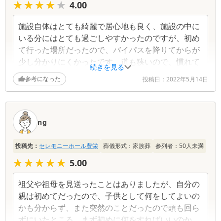
★★★★★
★★★★★
4.00
施設自体はとても綺麗で居心地も良く、施設の中に
いる分にはとても過ごしやすかったのですが、初め
て行った場所だったので、バイパスを降りてからが
少し分かりにくかったです。道も狭いので、慣れて
続きを見る
ないと怖い道でした。また冬だったので、川沿いで
参考になった
投稿日：
2022年5月14日
寒かったです。
ng
投稿先：
セレモニーホール豊栄
葬儀形式：
家族葬
参列者：
50
人未満
★★★★★
★★★★★
5.00
祖父や祖母を見送ったことはありましたが、自分の
親は初めてだったので、子供として何をしてよいの
かも分からず、また突然のことだったので頭も回ら
ずにいたところ、まず初めに何をすればいいのか、