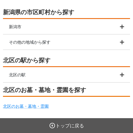
か、気になりますよね。 この記事では、新潟市
われることがあります。
内でお布施を納めたことがある方へ「葬儀の口
初めて目にする場合、どの
新潟県の市区町村から探す
コミ」のアンケートをもとに、お寺ごとに実際
いか戸惑うでしょう。
に支払われた金額と内訳をご紹介します。 葬儀
そこでこの記事では焼香銭
やご法要などでお布施を支払われる際の参考と
てご紹介します。
新潟市
して、お役立てください。
その他の地域から探す
北区の駅から探す
北区の駅
北区のお墓・墓地・霊園を探す
北区のお墓・墓地・霊園
トップに戻る