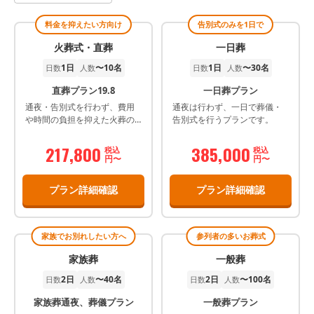
料金を抑えたい方向け
告別式のみを1日で
火葬式・直葬
一日葬
1日
〜10名
1日
〜30名
日数
人数
日数
人数
直葬プラン19.8
一日葬プラン
通夜・告別式を行わず、費用
通夜は行わず、一日で葬儀・
や時間の負担を抑えた火葬の
告別式を行うプランです。
みのシンプルなプラン。身内
だけで最低限のお別れをした
217,800
385,000
税込
税込
い方に最適です。 ご出棺前に
円〜
円〜
お別れ式を行います。ご家族
だけの大切なお時間を過ごし
プラン詳細確認
プラン詳細確認
ていただけます。
家族でお別れしたい方へ
参列者の多いお葬式
家族葬
一般葬
2日
〜40名
2日
〜100名
日数
人数
日数
人数
家族葬通夜、葬儀プラン
一般葬プラン