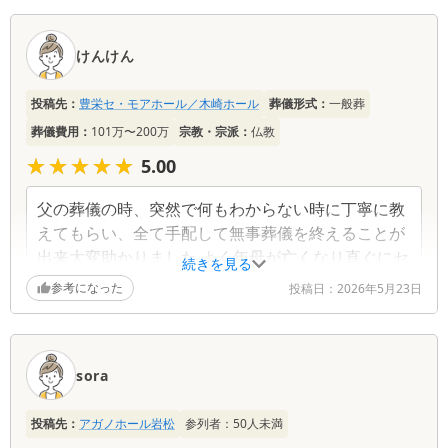
けんけん
投稿先：
豊栄セ・モアホール／木崎ホール
葬儀形式：
一般葬
葬儀費用：
101万〜200万
宗教・宗派：
仏教
★★★★★
★★★★★
5.00
父の葬儀の時、突然で何もわからない時に丁寧に教
えてもらい、全て手配して無事葬儀を終えることが
出来大変助かりました よく年母が亡くなり直ぐにセ
続きを見る
モア木崎に連絡し滞りなく葬儀を終える事が出来ま
参考になった
投稿日：
2026年5月23日
した これからも何かあれば頼りにしています
sora
投稿先：
アガノホール岩松
参列者：
50
人未満