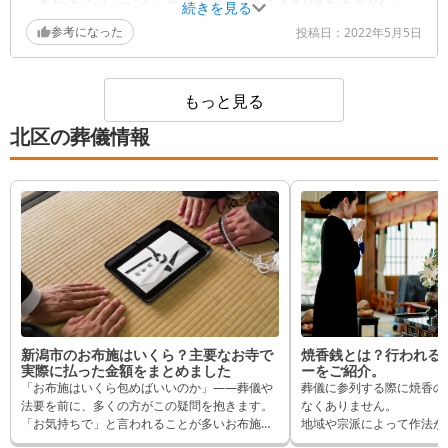
続きを見る
誰に連絡するとか、お寺様に払う金額までどうすれ
参考になった
投稿日：
2022年5月5日
ばいいのか親身になって相談にのってくれ、アドバ
イスもたくさんくれました。
もっと見る
北区の葬儀情報
新潟市のお布施はいくら？主要なお寺で
焼香銭とは？行われる
実際に払った金額をまとめました
ーをご紹介。
「お布施はいくら包めばいいのか」——葬儀や
葬儀に参列する際に焼香の
法要を前に、多くの方がこの疑問を抱きます。
なくありません。
「お気持ちで」と言われることが多いお布施で
地域や宗派によって作法が
すが、実際にはいくら包んでいる方が多いの
地域で焼香の際に小銭を供