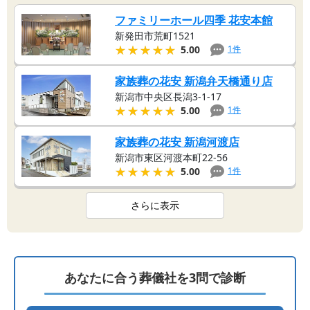
ファミリーホール四季 花安本館
新発田市荒町1521
★★★★★
★★★★★
1
件
5.00
家族葬の花安 新潟弁天橋通り店
新潟市中央区長潟3-1-17
★★★★★
★★★★★
1
件
5.00
家族葬の花安 新潟河渡店
新潟市東区河渡本町22-56
★★★★★
★★★★★
1
件
5.00
さらに表示
あなたに合う葬儀社を3問で診断