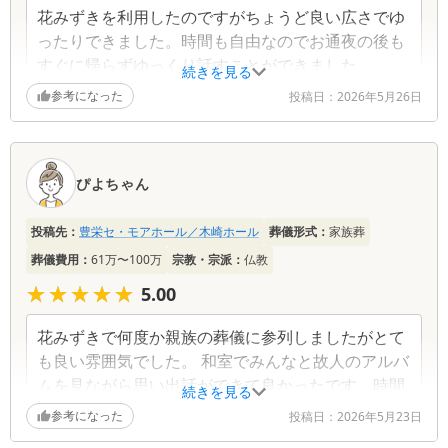
花みずきを利用したのですがちょうど良い広さでゆ
ったりできました。時間も自由なのでお通夜の後も
すぐに帰らずゆっくり話すことができました。
続きを見る
参考になった
投稿日：
2026年5月26日
ぴよちゃん
投稿先：
豊栄セ・モアホール／木崎ホール
葬儀形式：
家族葬
葬儀費用：
61万〜100万
宗教・宗派：
仏教
★★★★★
★★★★★
5.00
花みずきで何度か親族の葬儀に参列しましたがとて
も良い雰囲気でした。 和室でみんなと故人のアルバ
ムを見ながら思い出話ができて良かったです。時間
続きを見る
が自由なので遅くまでみんなと過ごすことができま
参考になった
投稿日：
2026年5月23日
した。