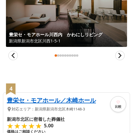
豊栄セ・モアホール川西内 かわにしリビング
新潟県
新潟市北区
川西1-5-1
4
豊栄セ・モアホール／木崎ホール
比較
対応エリア：
新潟県
新潟市北区
木崎1148-3
新潟市北区に密着した葬儀社
★★★★★
★★★★★
5.00
価格はご相談ください