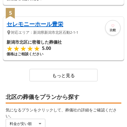
5
セレモニーホール豊栄
比較
対応エリア：
新潟県
新潟市北区
石動2-1-1
新潟市北区に密着した葬儀社
★★★★★
★★★★★
5.00
価格はご相談ください
もっと見る
北区の葬儀をプランから探す
気になるプランをクリックして、葬儀社の詳細をご確認くださ
い。
料金が安い順