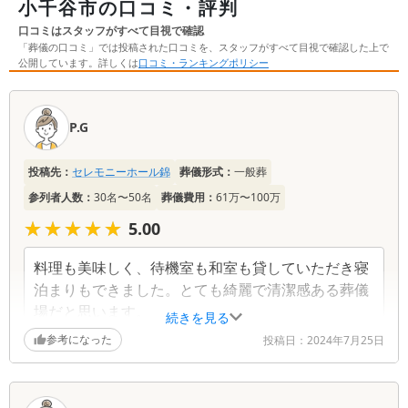
小千谷市の口コミ・評判
口コミはスタッフがすべて目視で確認
「葬儀の口コミ」では投稿された口コミを、スタッフがすべて目視で確認した上で
公開しています。詳しくは
口コミ・ランキングポリシー
口
コ
P.G
ミ
一
投稿先：
セレモニーホール錦
葬儀形式：
一般葬
覧
参列者人数：
30名〜50名
葬儀費用：
61万〜100万
★★★★★
★★★★★
5.00
料理も美味しく、待機室も和室も貸していただき寝
泊まりもできました。とても綺麗で清潔感ある葬儀
場だと思います。
続きを見る
参考になった
投稿日：
2024年7月25日