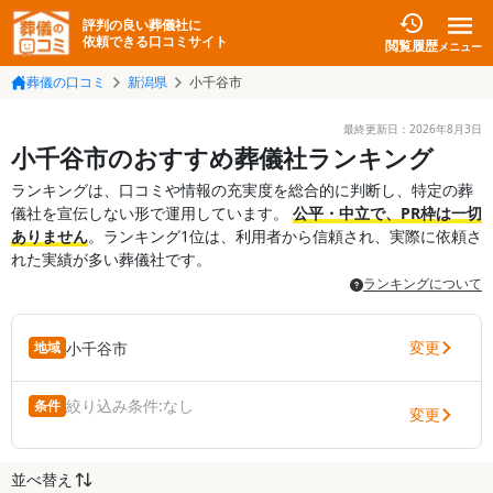
評判の良い葬儀社に
依頼できる口コミサイト
閲覧履歴
メニュー
葬儀の口コミ
新潟県
小千谷市
最終更新日：
2026年8月3日
小千谷市のおすすめ葬儀社ランキング
ランキングは、口コミや情報の充実度を総合的に判断し、特定の葬
儀社を宣伝しない形で運用しています。
公平・中立で、PR枠は一切
ありません
。ランキング1位は、利用者から信頼され、実際に依頼さ
れた実績が多い葬儀社です。
ランキングについて
変更
小千谷市
地域
絞り込み条件:
なし
条件
変更
並べ替え