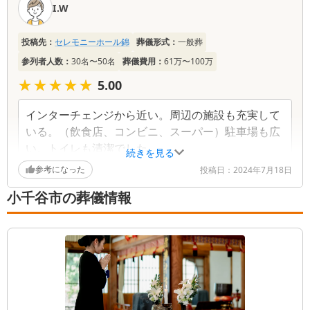
I.W
投稿先：
セレモニーホール錦
葬儀形式：
一般葬
参列者人数：
30名〜50名
葬儀費用：
61万〜100万
★★★★★
★★★★★
5.00
インターチェンジから近い。周辺の施設も充実して
いる。（飲食店、コンビニ、スーパー）駐車場も広
い。トイレも清潔でした。
続きを見る
参考になった
投稿日：
2024年7月18日
小千谷市の葬儀情報