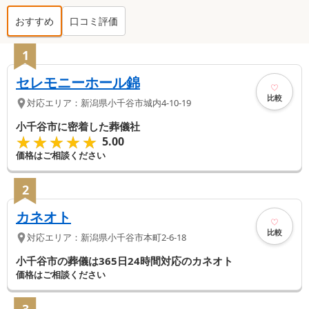
おすすめ
口コミ評価
小千谷市
の葬儀社ランキング TOP
6
1
セレモニーホール錦
比較
対応エリア：
新潟県
小千谷市
城内4-10-19
小千谷市に密着した葬儀社
★★★★★
★★★★★
5.00
価格はご相談ください
2
カネオト
比較
対応エリア：
新潟県
小千谷市
本町2-6-18
小千谷市の葬儀は365日24時間対応のカネオト
価格はご相談ください
3