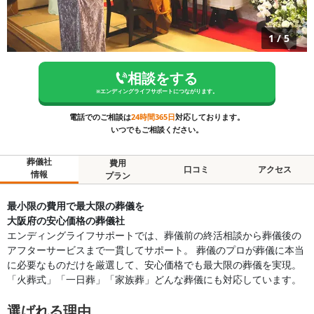
1
/
5
相談をする
※
エンディングライフサポート
につながります。
電話でのご相談は
24時間365日
対応しております。
いつでもご相談ください。
葬儀社
費用
口コミ
アクセス
情報
プラン
最小限の費用で最大限の葬儀を
大阪府の安心価格の葬儀社
エンディングライフサポートでは、葬儀前の終活相談から葬儀後の
アフターサービスまで一貫してサポート。 葬儀のプロが葬儀に本当
に必要なものだけを厳選して、安心価格でも最大限の葬儀を実現。
「火葬式」「一日葬」「家族葬」どんな葬儀にも対応しています。
選ばれる理由