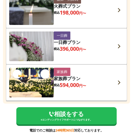
火葬式プラン
198,000
税込
円〜
一日葬
一日葬プラン
396,000
税込
円〜
家族葬
家族葬プラン
594,000
税込
円〜
相談をする
※
エンディングライフサポート
につながります。
電話でのご相談は
24時間365日
対応しております。