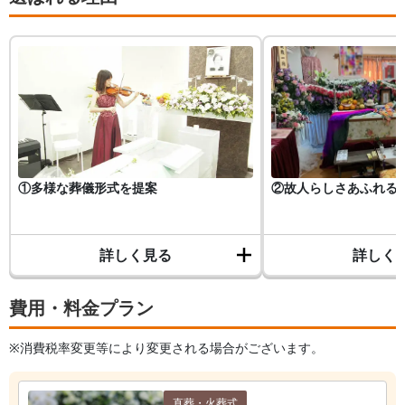
①多様な葬儀形式を提案
②故人らしさあふれる
詳しく見る
詳しく
費用・料金プラン
※消費税率変更等により変更される場合がございます。
直葬・火葬式