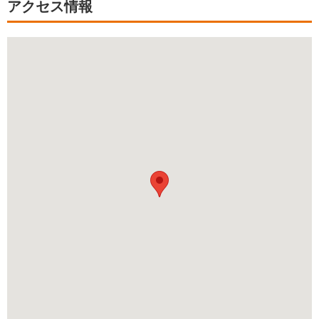
アクセス情報
ートして頂き 本当に嬉しく思います。
母が大好きだった 美空ひばりの川の流れに生演奏
素晴らしかったです。
小さなお葬式でしたが、中身はかなり豪華でした。
母にしっかり見送り出来たと思います。
こちらで葬儀できて本当に良かったです。
本当にありがとうございました。
Q.
葬儀社をどのように探しましたか？
A.
インターネット
西成区
生活保護