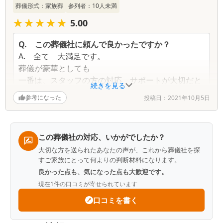
葬儀形式：
家族葬
参列者：
10
人未満
覧
★★★★★
★★★★★
5.00
Q.
この葬儀社に頼んで良かったですか？
A.
全て 大満足です。
葬儀が豪華としても
一番は、スタッフの方の対応 サポートが大切だと
続きを見る
思います。
参考になった
投稿日：
2021年10月5日
こちらの方は、本当に親身に考えて頂き
素晴らしいと思います。
葬儀も大満足です。
この葬儀社の対応、いかがでしたか？
母も喜んでいたと思います、
大切な方を送られたあなたの声が、これから葬儀社を探
ありがとうございました。
すご家族にとって何よりの判断材料になります。
Q.
故人との思い出を一つ教えてください
良かった点も、気になった点も大歓迎です。
A.
先日母が亡くなりました。どうしていいがわか
現在
1
件の口コミが寄せられています
らなくて、しっかり火葬までサポートして頂きまし
口コミを書く
た。。母の大好きなピンクをイメージして頂き 立
派な葬儀ができました。案内された方 親身にサポ