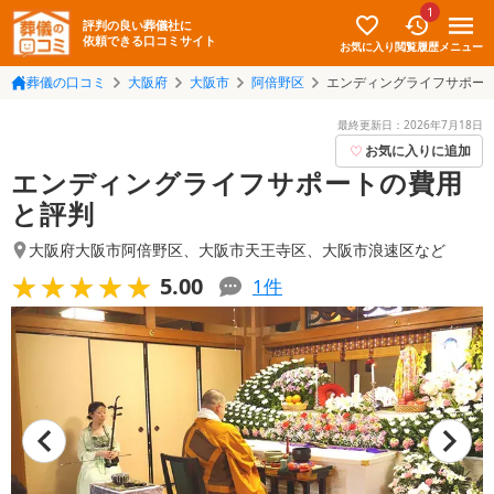
1
評判の良い葬儀社に
依頼できる口コミサイト
お気に入り
メニュー
閲覧履歴
葬儀の口コミ
大阪府
大阪市
阿倍野区
エンディングライフサポー
最終更新日：
2026年7月18日
お気に入りに追加
エンディングライフサポートの費用
と評判
大阪府大阪市阿倍野区
、
大阪市天王寺区
、
大阪市浪速区
など
★★★★★
★★★★★
5.00
1
件