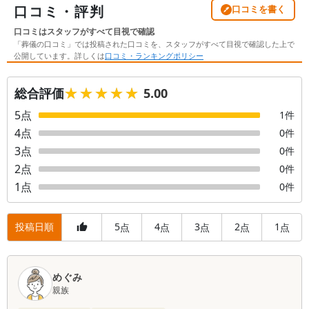
口コミ・評判
口コミを書く
口コミはスタッフがすべて目視で確認
「葬儀の口コミ」では投稿された口コミを、スタッフがすべて目視で確認した上で
公開しています。詳しくは
口コミ・ランキングポリシー
★★★★★
★★★★★
総合評価
5.00
5
点
1
件
4
点
0
件
3
点
0
件
2
点
0
件
1
点
0
件
投稿日順
5
4
3
2
1
点
点
点
点
点
口
コ
めぐみ
親族
ミ
一