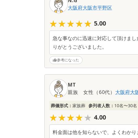
N.G
ミ
大阪府
大阪市平野区
一
覧
★★★★★
★★★★★
5.00
急な事なのに迅速に対応して頂けまし
りがとうございました。
参考になった
MT
親族
女性
（
60代
）
大阪府
大
葬儀形式：
家族葬
参列者人数：
10名〜30名
★★★★★
★★★★★
4.00
料金面は他を知らないで、よくわかり