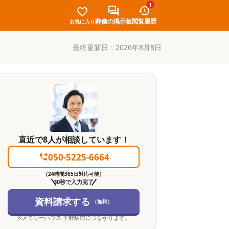
1
葬儀の掲示板
閲覧履歴
お気に入り
最終更新日：
2026年8月8日
直近で8人が相談しています！
050-5225-6664
（24時間365日対応可能）
30秒で入力完了
資料請求する
（無料）
※
メモリーハウス 平野駅前
につながります。