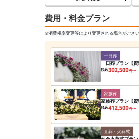
費用・料金プラン
※消費税率変更等により変更される場合がござ
一日葬
一日葬プラン【資
302,500
税込
円〜
家族葬
家族葬プラン【資
412,500
税込
円〜
直葬・火葬式
面会火葬式プラン