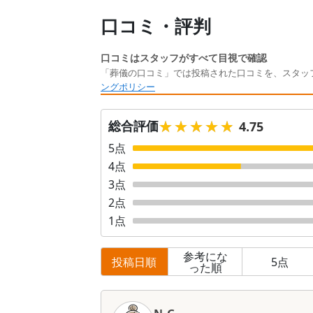
口コミ・評判
口コミはスタッフがすべて目視で確認
「葬儀の口コミ」では投稿された口コミを、スタッ
ングポリシー
★★★★★
★★★★★
総合評価
4.75
5
点
4
点
3
点
2
点
1
点
参考にな
投稿日順
5
点
った順
口
コ