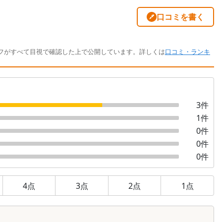
口コミを書く
フがすべて目視で確認した上で公開しています。詳しくは
口コミ・ランキ
3
件
1
件
0
件
0
件
0
件
4
点
3
点
2
点
1
点