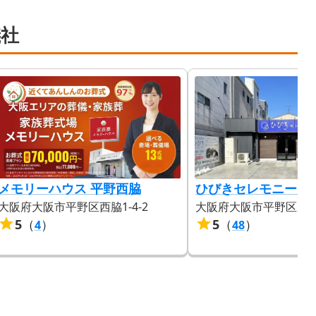
儀社
メモリーハウス 平野西脇
ひびきセレモニー（
大阪府大阪市平野区西脇1-4-2
大阪府大阪市平野区加美北
5
（
）
5
（
）
4
48