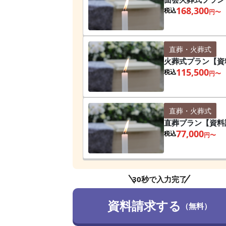
168,300
税込
円〜
直葬・火葬式
火葬式プラン【資料
115,500
税込
円〜
直葬・火葬式
直葬プラン【資料請
77,000
税込
円〜
30秒で入力完了
資料請求する
（無料）