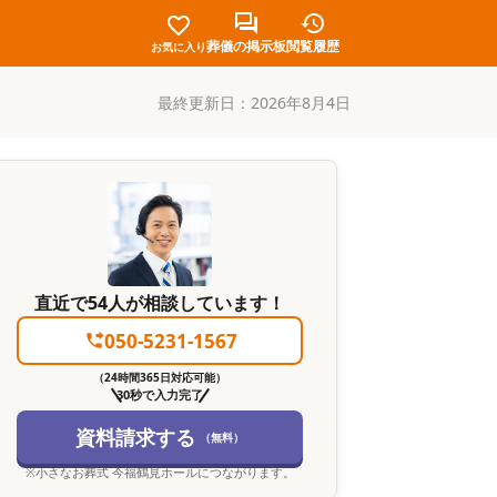
葬儀の掲示板
閲覧履歴
お気に入り
最終更新日：
2026年8月4日
直近で54人が相談しています！
050-5231-1567
（24時間365日対応可能）
30秒で入力完了
資料請求する
（無料）
※
小さなお葬式 今福鶴見ホール
につながります。