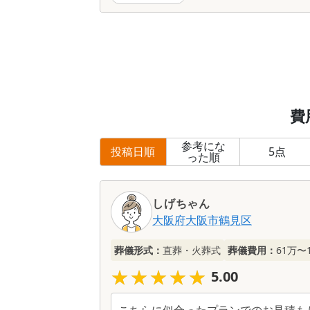
費
参考にな
投稿日順
5
点
った順
しげちゃん
大阪府
大阪市鶴見区
葬儀形式：
直葬・火葬式
葬儀費用：
61万〜
★★★★★
★★★★★
5.00
こちらに似合ったプランでのお見積も