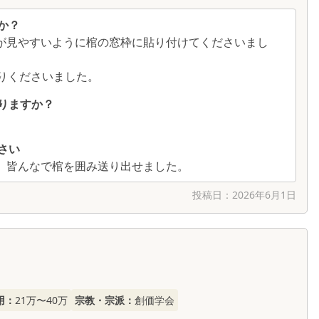
か？
が見やすいように棺の窓枠に貼り付けてくださいまし
りくださいました。
りますか？
さい
、皆んなで棺を囲み送り出せました。
投稿日：
2026年6月1日
用：
21万〜40万
宗教・宗派：
創価学会