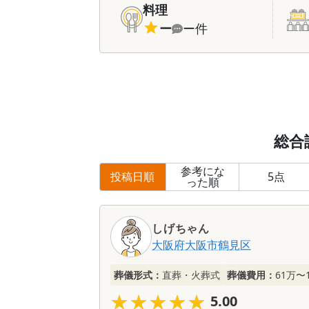
料理
ー
ー
件
総合
参考にな
投稿日順
5
点
った順
しげちゃん
大阪府
大阪市鶴見区
葬儀形式：
直葬・火葬式
葬儀費用：
61万〜
★★★★★
★★★★★
5.00