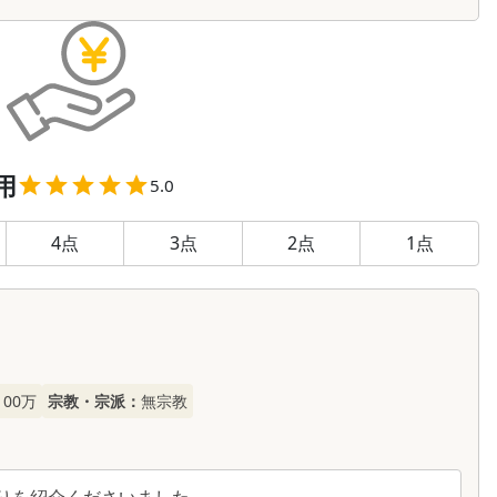
用
5.0
4
点
3
点
2
点
1
点
100万
宗教・宗派：
無宗教
りを紹介くださいました。