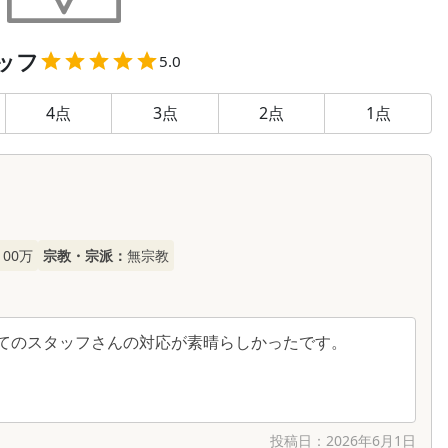
ッフ
5.0
4
点
3
点
2
点
1
点
100万
宗教・宗派：
無宗教
てのスタッフさんの対応が素晴らしかったです。
投稿日：
2026年6月1日