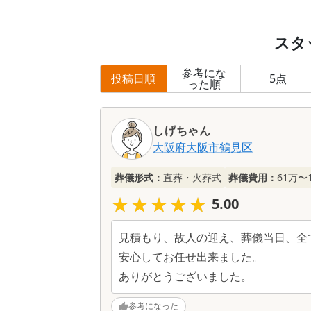
スタ
参考にな
投稿日順
5
点
った順
しげちゃん
大阪府
大阪市鶴見区
葬儀形式：
直葬・火葬式
葬儀費用：
61万〜
★★★★★
★★★★★
5.00
見積もり、故人の迎え、葬儀当日、全
安心してお任せ出来ました。
ありがとうございました。
参考になった