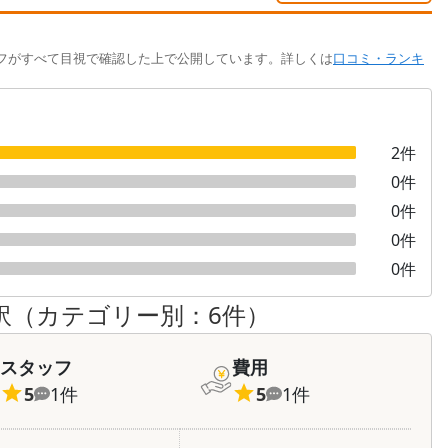
フがすべて目視で確認した上で公開しています。詳しくは
口コミ・ランキ
2
件
0
件
0
件
0
件
0
件
訳（カテゴリー別：
6
件）
スタッフ
費用
5
1
件
5
1
件