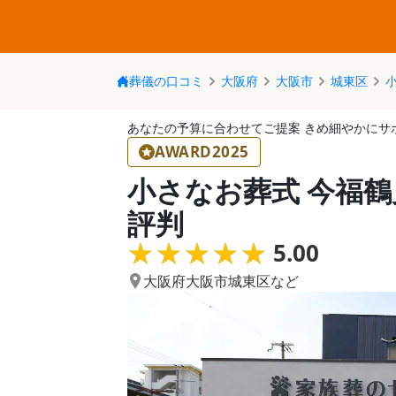
葬儀の口コミ
大阪府
大阪市
城東区
あなたの予算に合わせてご提案 きめ細やかにサ
AWARD2025
小さなお葬式 今福
評判
★★★★★
★★★★★
5.00
大阪府大阪市城東区
など