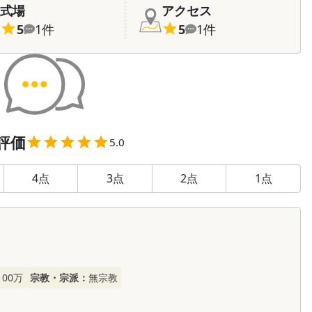
式場
アクセス
5
1
件
5
1
件
評価
5.0
4
点
3
点
2
点
1
点
100万
宗教・宗派：
無宗教