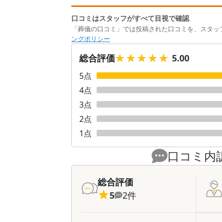
口コミはスタッフがすべて目視で確認
「葬儀の口コミ」では投稿された口コミを、スタッ
ングポリシー
★★★★★
★★★★★
総合評価
5.00
5
点
4
点
3
点
2
点
1
点
口コミ内
総合評価
5
2
件