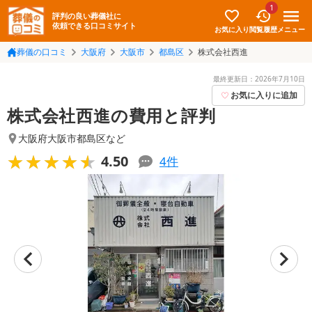
1
評判の良い葬儀社に
依頼できる口コミサイト
お気に入り
メニュー
閲覧履歴
葬儀の口コミ
大阪府
大阪市
都島区
株式会社西進
最終更新日：
2026年7月10日
お気に入りに追加
株式会社西進の費用と評判
大阪府大阪市都島区
など
★★★★★
★★★★★
4.50
4
件