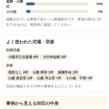
直葬・火葬
14%
式
その他
7%
掲載されている事例で多かった葬儀形式です。希望の形式に対
応できるかは、相談時に確認してください。
よく使われた式場・宗派
利用式場
大阪市立北斎場 8件
大行寺会館 3件
宗派
指定なし 4件
仏教 時宗 3件
創価学会 2件
仏教 真言宗 2件
仏教 浄土宗 1件
その他・不明 1件
宗派が確認できる
14
件の事例をもとにしています。
事例から見える対応の中身