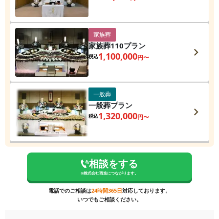
家族葬
家族葬110プラン
1,100,000
税込
円〜
一般葬
一般葬プラン
1,320,000
税込
円〜
相談をする
※
株式会社西進
につながります。
電話でのご相談は
24時間365日
対応しております。
いつでもご相談ください。