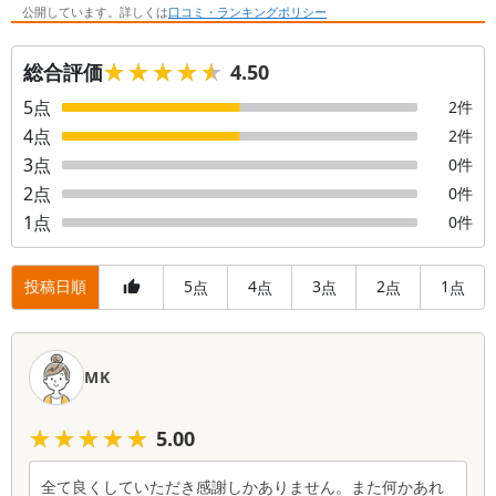
公開しています。詳しくは
口コミ・ランキングポリシー
★★★★★
★★★★★
総合評価
4.50
5
点
2
件
4
点
2
件
3
点
0
件
2
点
0
件
1
点
0
件
投稿日順
5
4
3
2
1
点
点
点
点
点
口
コ
MK
ミ
一
★★★★★
★★★★★
5.00
覧
全て良くしていただき感謝しかありません。また何かあれ