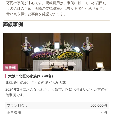
万円
の事例が中心です。掲載費用は、事例に載っている項目だ
けの合計のため、実際の支払総額とは異なる場合があります。
青い点を押すと事例を確認できます。
葬儀事例
家族葬
大阪市北区の家族葬（40名）
北斎場中式場にて４０名ほどの友人葬
2024年2月におこなわれた、
大阪市北区
にお住まいだった方の葬
儀事例です。
プラン料金：
500,000円
食事費用：
- 円