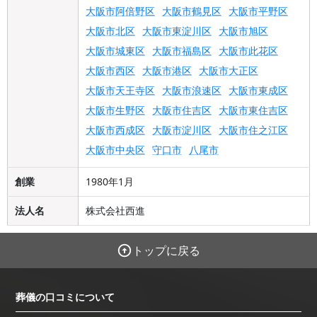
大阪市阿倍野区
大阪市鶴見区
大阪市平野区
大阪市北区
大阪市東淀川区
大阪市旭区
大阪市城東区
大阪市福島区
大阪市此花区
大阪市西区
大阪市港区
大阪市大正区
大阪市天王寺区
大阪市浪速区
大阪市東成区
大阪市生野区
大阪市住吉区
大阪市東住吉区
大阪市西成区
大阪市淀川区
大阪市住之江区
大阪市中央区
守口市
八尾市
創業
1980年1月
法人名
株式会社西進
トップに戻る
葬儀の口コミについて