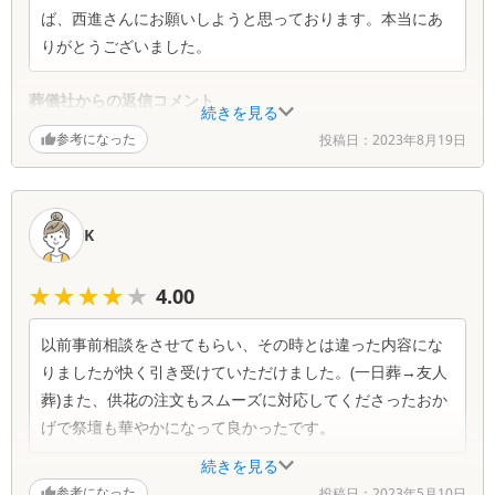
ば、西進さんにお願いしようと思っております。本当にあ
りがとうございました。
葬儀社からの返信コメント
続きを見る
参考になった
投稿日：
2023年8月19日
この度は西進葬儀社をご指名いただきまして誠にあ
りがとうございます。 火葬日当日も多くの方にお
見送りいただき、故人様も大変喜んでお旅立ちいた
だけたことと思います。 ご葬儀以外でも何か相談
K
したいことがございましたら、お気軽にご連絡くだ
さい。
★★★★★
★★★★★
4.00
以前事前相談をさせてもらい、その時とは違った内容にな
りましたが快く引き受けていただけました。(一日葬→友人
葬)また、供花の注文もスムーズに対応してくださったおか
げで祭壇も華やかになって良かったです。
続きを見る
葬儀社からの返信コメント
参考になった
投稿日：
2023年5月10日