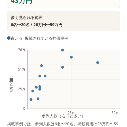
43万円
多く見られる範囲
6名
〜
20名
/
26万円
〜
59万円
青い点: 掲載されている葬儀事例
76万
51万
掲載費用（上ほど高い）
25万
0
25名
50名
参列人数（右ほど多い）
掲載事例では、参列人数は
6名
〜
20名
、掲載費用は
26万円
〜
59