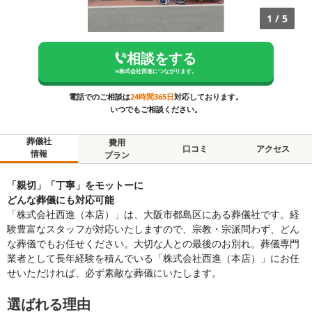
1
/
5
相談をする
※
株式会社西進
につながります。
電話でのご相談は
24時間365日
対応しております。
いつでもご相談ください。
葬儀社
費用
口コミ
アクセス
情報
プラン
「親切」「丁寧」をモットーに
どんな葬儀にも対応可能
「株式会社西進（本店）」は、大阪市都島区にある葬儀社です。経
験豊富なスタッフが対応いたしますので、宗教・宗派問わず、どん
な葬儀でもお任せください。大切な人との最後のお別れ。葬儀専門
業者として長年経験を積んでいる「株式会社西進（本店）」にお任
せいただければ、必ず素敵な葬儀にいたします。
選ばれる理由