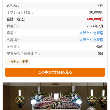
返礼品：
- 円
オプション料金：
30,000円
合計（税込）
600,000円
葬儀日：
2024年2月
斎場：
大阪市立北斎場
火葬場：
大阪市立北斎場
参列者：
40名
安置からご葬儀まで：
5日
ご自宅でご安置
この事例の詳細を見る