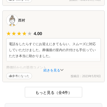
この度は西進葬儀社でご葬儀いただき誠にありがと
うございました。 事前相談時と内容と当日のお気
持ちの変化で葬儀内容を変えられる方もいらっしゃ
西村
いますので、お気になさらないでください。 その
後のことでお悩みがありましたらまた気軽にご相談
★★★★★
★★★★★
4.00
ください。
電話をしたらすぐにお迎えにきてもらい、スムーズに対応
していただけました。葬儀後の室内の片付けも手伝ってい
ただき本当に助かりました。
葬儀社からの返信コメント
続きを見る
参考になった
投稿日：
2023年5月9日
この度は西進葬儀社で葬儀を依頼していただき誠に
ありがとうございました。 葬儀後でお困りごとが
他にもございましたらお気軽にご相談下さい。
もっと見る（全4件）