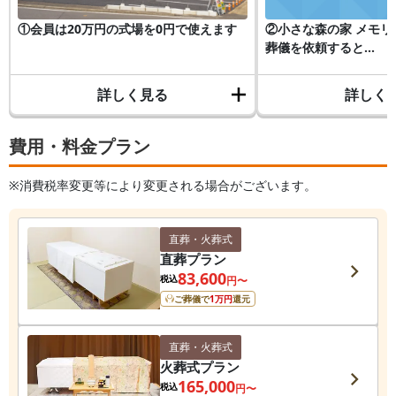
①会員は20万円の式場を0円で使えます
②小さな森の家 メモ
葬儀を依頼すると...
詳しく見る
詳しく
費用・料金プラン
※消費税率変更等により変更される場合がございます。
直葬・火葬式
直葬プラン
83,600
税込
円〜
ご葬儀で
1
万円
還元
直葬・火葬式
火葬式プラン
165,000
税込
円〜