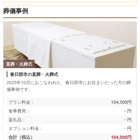
葬儀事例
直葬・火葬式
春日部市の直葬・火葬式
2025年10月におこなわれた、
春日部市
にお住まいだった方の葬
儀事例です。
プラン料金：
104,500円
食事費用：
- 円
返礼品：
- 円
オプション料金：
- 円
合計（税込）
104,500円