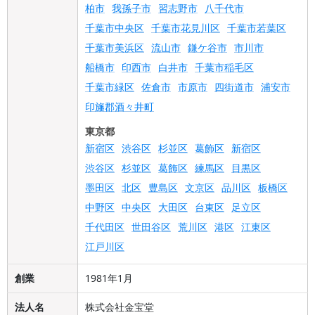
柏市
我孫子市
習志野市
八千代市
千葉市中央区
千葉市花見川区
千葉市若葉区
千葉市美浜区
流山市
鎌ケ谷市
市川市
船橋市
印西市
白井市
千葉市稲毛区
千葉市緑区
佐倉市
市原市
四街道市
浦安市
印旛郡酒々井町
東京都
新宿区
渋谷区
杉並区
葛飾区
新宿区
渋谷区
杉並区
葛飾区
練馬区
目黒区
墨田区
北区
豊島区
文京区
品川区
板橋区
中野区
中央区
大田区
台東区
足立区
千代田区
世田谷区
荒川区
港区
江東区
江戸川区
創業
1981年1月
法人名
株式会社金宝堂