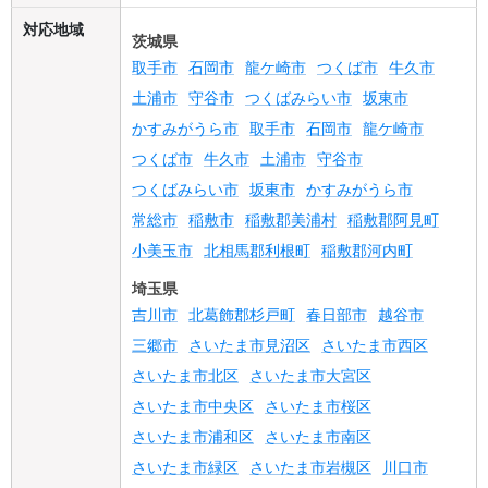
対応地域
茨城県
取手市
石岡市
龍ケ崎市
つくば市
牛久市
土浦市
守谷市
つくばみらい市
坂東市
かすみがうら市
取手市
石岡市
龍ケ崎市
つくば市
牛久市
土浦市
守谷市
つくばみらい市
坂東市
かすみがうら市
常総市
稲敷市
稲敷郡美浦村
稲敷郡阿見町
小美玉市
北相馬郡利根町
稲敷郡河内町
埼玉県
吉川市
北葛飾郡杉戸町
春日部市
越谷市
三郷市
さいたま市見沼区
さいたま市西区
さいたま市北区
さいたま市大宮区
さいたま市中央区
さいたま市桜区
さいたま市浦和区
さいたま市南区
さいたま市緑区
さいたま市岩槻区
川口市