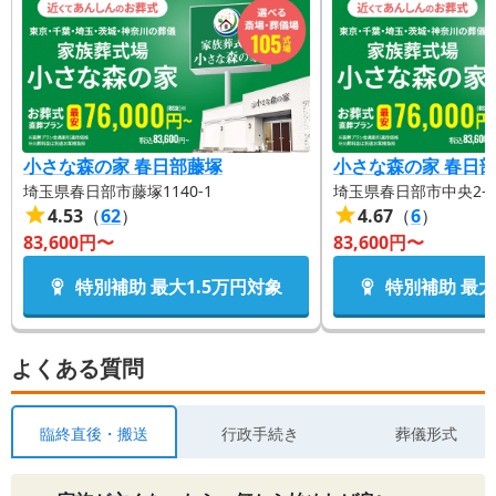
小さな森の家 春日部藤塚
小さな森の家 春日
埼玉県春日部市藤塚1140-1
埼玉県春日部市中央2-27
4.53
（
62
）
4.67
（
6
）
83,600
円〜
83,600
円〜
特別補助 最大
1.5万円
対象
特別補助 最大
よくある質問
臨終直後・搬送
行政手続き
葬儀形式