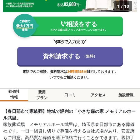
1
/
10
ご葬儀で
相談をする
最大1万円
還元
※
小さな森の家 メモリアルホー...
につながります。
30秒で入力完了
資料請求する
（無料）
電話でのご相談、資料請求は
24時間365日
対応しております。
いつでもご相談ください。
葬儀社
費用
口コミ
アクセス
施設情報
情報
プラン
【春日部市で家族葬】地域で評判の「小さな森の家 メモリアルホー
ル武里」
家族葬式場 メモリアルホール武里は、埼玉県春日部市にある葬儀
社です。一日一組貸し切りで葬儀を行える自社式場があり、安置所
もご用意。高品質な葬儀を適正価格で行うことができます。親切丁