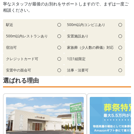
寧なスタッフが最後のお別れをサポートしますので、まずは一度ご
相談ください。
駅近
500m以内コンビニあり
500m以内レストランあり
安置施設あり
宿泊可
家族葬（少人数の葬儀）対応
クレジットカード可
1日1組限定
安置中の面会可
法事・法要可
選ばれる理由