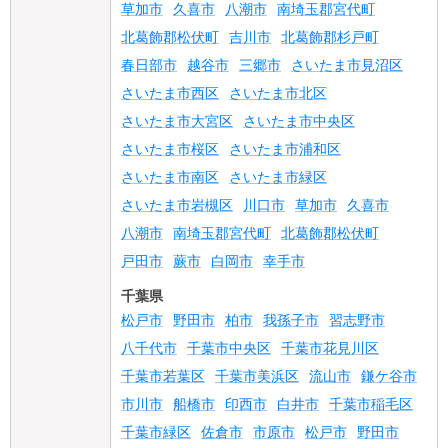
草加市
久喜市
八潮市
南埼玉郡宮代町
北葛飾郡松伏町
吉川市
北葛飾郡杉戸町
春日部市
越谷市
三郷市
さいたま市見沼区
さいたま市西区
さいたま市北区
さいたま市大宮区
さいたま市中央区
さいたま市桜区
さいたま市浦和区
さいたま市南区
さいたま市緑区
さいたま市岩槻区
川口市
草加市
久喜市
八潮市
南埼玉郡宮代町
北葛飾郡松伏町
戸田市
蕨市
白岡市
幸手市
千葉県
松戸市
野田市
柏市
我孫子市
習志野市
八千代市
千葉市中央区
千葉市花見川区
千葉市若葉区
千葉市美浜区
流山市
鎌ケ谷市
市川市
船橋市
印西市
白井市
千葉市稲毛区
千葉市緑区
佐倉市
市原市
松戸市
野田市