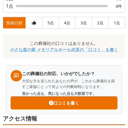
1
点
0
件
投稿日順
5
4
3
2
1
点
点
点
点
点
口
この
葬儀社
の口コミはありません。
コ
小さな森の家 メモリアルホール武里
の「口コミ」を書く
ミ
一
覧
この葬儀社の対応、いかがでしたか？
大切な方を送られたあなたの声が、これから葬儀社を探
すご家族にとって何よりの判断材料になります。
良かった点も、気になった点も大歓迎です。
口コミを書く
アクセス情報