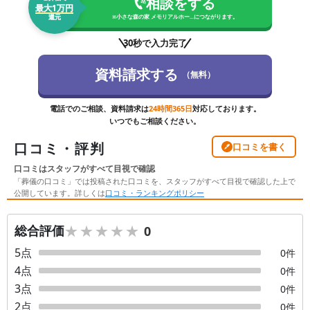
相談をする
最大1万円
還元
※
小さな森の家 メモリアルホー...
につながります。
30秒で入力完了
資料請求する
（無料）
電話でのご相談、資料請求は
24時間365日
対応しております。
いつでもご相談ください。
口コミ・評判
口コミを書く
口コミはスタッフがすべて目視で確認
「葬儀の口コミ」では投稿された口コミを、スタッフがすべて目視で確認した上で
公開しています。詳しくは
口コミ・ランキングポリシー
★★★★★
★★★★★
総合評価
0
5
点
0
件
4
点
0
件
3
点
0
件
2
点
0
件