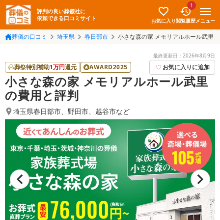
1
評判の良い葬儀社に
依頼できる口コミサイト
お気に入り
メニュー
閲覧履歴
葬儀の口コミ
埼玉県
春日部市
小さな森の家 メモリアルホール武里
最終更新日：
2026年8月9日
葬祭特別補助
1
万円
還元
AWARD2025
お気に入りに追加
小さな森の家 メモリアルホール武里
の費用と評判
埼玉県春日部市
、
野田市
、
越谷市
など