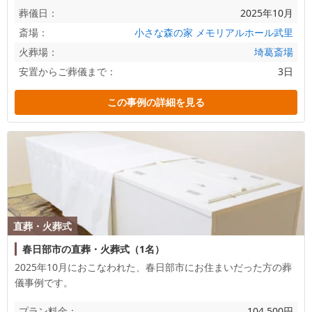
葬儀日：
2025年10月
斎場：
小さな森の家 メモリアルホール武里
火葬場：
埼葛斎場
安置からご葬儀まで：
3日
この事例の詳細を見る
直葬・火葬式
春日部市の直葬・火葬式（1名）
2025年10月におこなわれた、
春日部市
にお住まいだった方の葬
儀事例です。
プラン料金：
104,500円