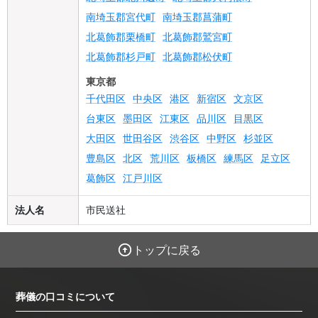
南埼玉郡宮代町
南埼玉郡菖蒲町
北葛飾郡栗橋町
北葛飾郡鷲宮町
北葛飾郡杉戸町
北葛飾郡松伏町
東京都
千代田区
中央区
港区
新宿区
文京区
台東区
墨田区
江東区
品川区
目黒区
大田区
世田谷区
渋谷区
中野区
杉並区
豊島区
北区
荒川区
板橋区
練馬区
足立区
葛飾区
江戸川区
法人名
市民送社
トップに戻る
葬儀の口コミについて