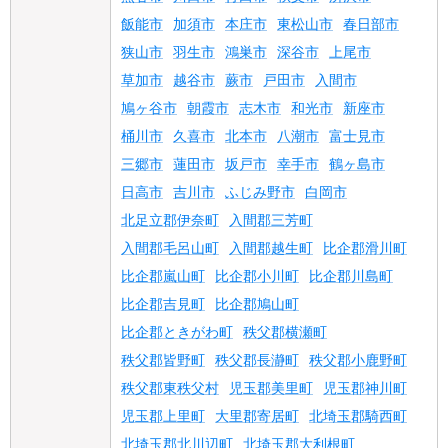
飯能市
加須市
本庄市
東松山市
春日部市
狭山市
羽生市
鴻巣市
深谷市
上尾市
草加市
越谷市
蕨市
戸田市
入間市
鳩ヶ谷市
朝霞市
志木市
和光市
新座市
桶川市
久喜市
北本市
八潮市
富士見市
三郷市
蓮田市
坂戸市
幸手市
鶴ヶ島市
日高市
吉川市
ふじみ野市
白岡市
北足立郡伊奈町
入間郡三芳町
入間郡毛呂山町
入間郡越生町
比企郡滑川町
比企郡嵐山町
比企郡小川町
比企郡川島町
比企郡吉見町
比企郡鳩山町
比企郡ときがわ町
秩父郡横瀬町
秩父郡皆野町
秩父郡長瀞町
秩父郡小鹿野町
秩父郡東秩父村
児玉郡美里町
児玉郡神川町
児玉郡上里町
大里郡寄居町
北埼玉郡騎西町
北埼玉郡北川辺町
北埼玉郡大利根町