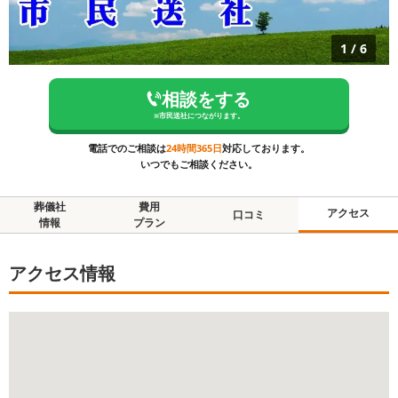
1
/
6
相談をする
※
市民送社
につながります。
電話でのご相談は
24時間365日
対応しております。
いつでもご相談ください。
葬儀社
費用
アクセス
口コミ
情報
プラン
アクセス情報