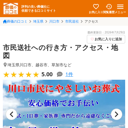
評判の良い葬儀社に
依頼できる口コミサイト
お気に入り
メニュー
閲覧履歴
葬儀の口コミ
埼玉県
川口市
市民送社
アクセス
最終更新日：
2026年7月29日
お気に入りに追加
市民送社への行き方・アクセス・地
図
埼玉県川口市
、
越谷市
、
草加市
など
★★★★★
★★★★★
5.00
1
件