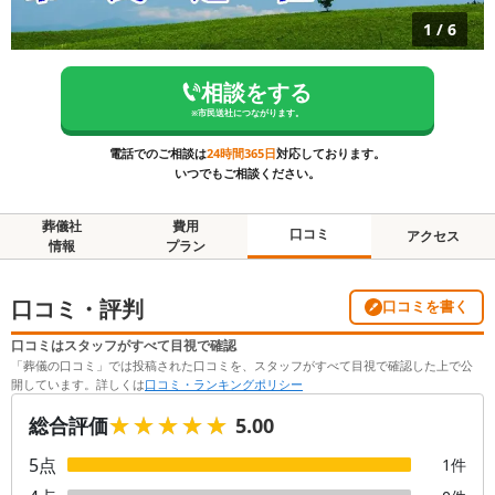
1
/
6
相談をする
※
市民送社
につながります。
電話でのご相談は
24時間365日
対応しております。
いつでもご相談ください。
葬儀社
費用
口コミ
アクセス
情報
プラン
口コミ・評判
口コミを書く
口コミはスタッフがすべて目視で確認
「葬儀の口コミ」では投稿された口コミを、スタッフがすべて目視で確認した上で公
開しています。詳しくは
口コミ・ランキングポリシー
★★★★★
★★★★★
総合評価
5.00
5
点
1
件