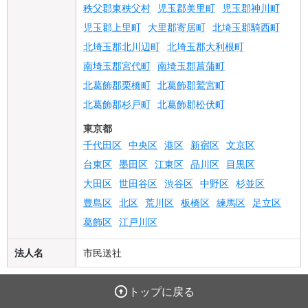
秩父郡東秩父村
児玉郡美里町
児玉郡神川町
児玉郡上里町
大里郡寄居町
北埼玉郡騎西町
北埼玉郡北川辺町
北埼玉郡大利根町
南埼玉郡宮代町
南埼玉郡菖蒲町
北葛飾郡栗橋町
北葛飾郡鷲宮町
北葛飾郡杉戸町
北葛飾郡松伏町
東京都
千代田区
中央区
港区
新宿区
文京区
台東区
墨田区
江東区
品川区
目黒区
大田区
世田谷区
渋谷区
中野区
杉並区
豊島区
北区
荒川区
板橋区
練馬区
足立区
葛飾区
江戸川区
法人名
市民送社
トップに戻る