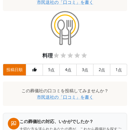
市民送社
の「口コミ」を書く
料理
投稿日順
5
4
3
2
1
点
点
点
点
点
この
葬儀社
の口コミを投稿してみませんか？
市民送社
の「口コミ」を書く
この葬儀社の対応、いかがでしたか？
大切な方を送られたあなたの声が、これから葬儀社を探すご