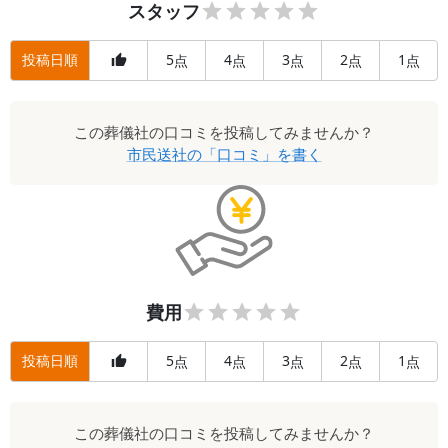
スタッフ
と思います。電話でよく長話をしました。息子のお
嫁さんに介護なんてさせられないと、健康にはかな
投稿日順
5
4
3
2
1
点
点
点
点
点
り気をつかっていてとても大往生でした。言葉通
り、介護の状況にはならず病院で静かに亡くなりま
した。
この
葬儀社
の口コミを投稿してみませんか？
市民送社
の「口コミ」を書く
Q.
葬儀社をどのように探しましたか？
A.
市民葬という制度があったので、それに対応し
ているところから探しました。
費用
投稿日順
5
4
3
2
1
点
点
点
点
点
この
葬儀社
の口コミを投稿してみませんか？