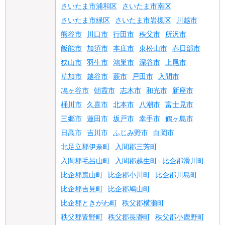
さいたま市浦和区
さいたま市南区
さいたま市緑区
さいたま市岩槻区
川越市
熊谷市
川口市
行田市
秩父市
所沢市
飯能市
加須市
本庄市
東松山市
春日部市
狭山市
羽生市
鴻巣市
深谷市
上尾市
草加市
越谷市
蕨市
戸田市
入間市
鳩ヶ谷市
朝霞市
志木市
和光市
新座市
桶川市
久喜市
北本市
八潮市
富士見市
三郷市
蓮田市
坂戸市
幸手市
鶴ヶ島市
日高市
吉川市
ふじみ野市
白岡市
北足立郡伊奈町
入間郡三芳町
入間郡毛呂山町
入間郡越生町
比企郡滑川町
比企郡嵐山町
比企郡小川町
比企郡川島町
比企郡吉見町
比企郡鳩山町
比企郡ときがわ町
秩父郡横瀬町
秩父郡皆野町
秩父郡長瀞町
秩父郡小鹿野町