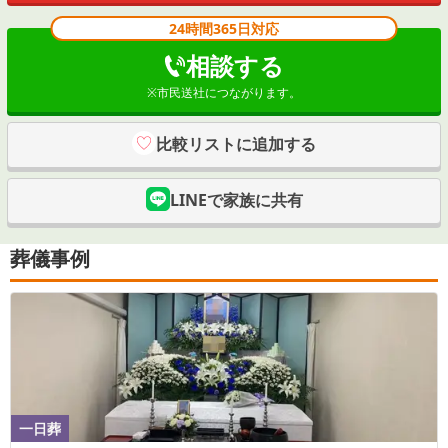
24時間365日対応
相談する
※
市民送社
につながります。
比較リストに追加する
LINEで家族に共有
葬儀事例
一日葬