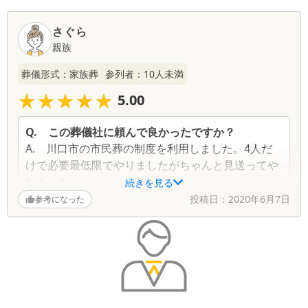
さぐら
親族
葬儀形式：
家族葬
参列者：
10
人未満
★★★★★
★★★★★
5.00
Q.
この葬儀社に頼んで良かったですか？
A.
川口市の市民葬の制度を利用しました。4人だ
けで必要最低限でやりましたがちゃんと見送ってや
れました。
続きを見る
丁寧にお仕事してくださり、感謝しています。市民
投稿日：
2020年6月7日
参考になった
葬は低価格ですが、本当に「必要最低限」でした。
私たちはそれで十分でしたが、そうでない人は利用
しない方がいいのかなぁと思います。値段に惹かれ
て選んでしまうと失敗すると思います。
Q.
故人との思い出を教えてください
A.
義母の葬儀でした。嫁姑関係は、よかった方だ