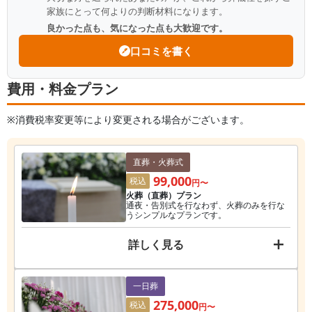
家族にとって何よりの判断材料になります。
良かった点も、気になった点も大歓迎です。
口コミを書く
費用・料金プラン
※消費税率変更等により変更される場合がございます。
直葬・火葬式
99,000
税込
円〜
火葬（直葬）プラン
通夜・告別式を行なわず、火葬のみを行な
うシンプルなプランです。
詳しく見る
一日葬
275,000
税込
円〜