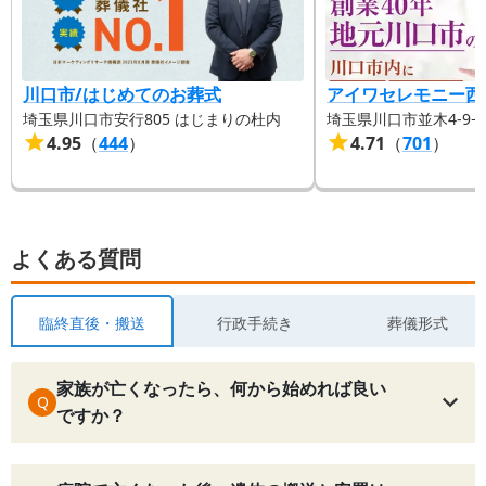
川口市/はじめてのお葬式
アイワセレモニー西
埼玉県川口市安行805 はじまりの杜内
埼玉県川口市並木4-9−2
4.95
（
444
）
4.71
（
701
）
よくある質問
臨終直後・搬送
行政手続き
葬儀形式
家族が亡くなったら、何から始めれば良い
Q
ですか？