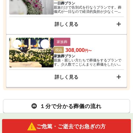
一日葬プラン
親族だけで告別式を行なうプランです。葬
儀式が一日なので経済的負担が少なく一番
人気
詳しく見る
家族葬
308,000
税込
円〜
家族葬プラン
親族・親しい方たちで葬儀をするプランで
す。少人数でこじんまりと葬儀をしたい、
費用をあまりかけられない方にオススメで
す。
詳しく見る
１分で分かる葬儀の流れ
ご危篤・ご逝去でお急ぎの方