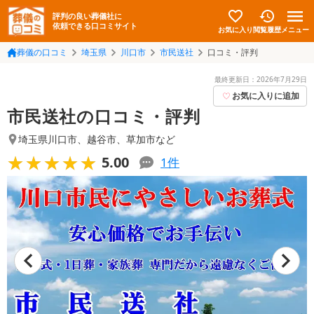
評判の良い葬儀社に
依頼できる口コミサイト
お気に入り
メニュー
閲覧履歴
葬儀の口コミ
埼玉県
川口市
市民送社
口コミ・評判
最終更新日：
2026年7月29日
お気に入りに追加
市民送社の口コミ・評判
埼玉県川口市
、
越谷市
、
草加市
など
★★★★★
★★★★★
5.00
1
件