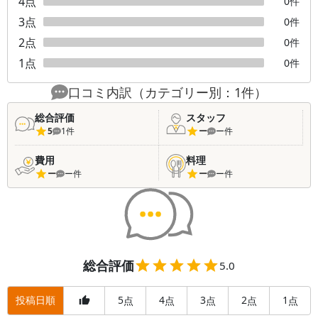
4
点
0
件
3
点
0
件
2
点
0
件
1
点
0
件
口コミ内訳（カテゴリー別：
1
件）
総合評価
スタッフ
5
1
件
ー
ー
件
費用
料理
ー
ー
件
ー
ー
件
総合評価
5.0
投稿日順
5
4
3
2
1
点
点
点
点
点