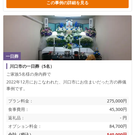
この事例の詳細を見る
一日葬
川口市の一日葬（5名）
ご家族5名様の身内葬で
2022年12月におこなわれた、
川口市
にお住まいだった方の葬儀
事例です。
プラン料金：
275,000円
食事費用：
45,300円
返礼品：
- 円
オプション料金：
84,700円
合計（税込）
540,000円