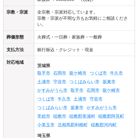
宗教・宗派
全宗教・宗派対応しています。
宗教・宗派が不明な方もお気軽にご相談くださ
い。
葬儀形態
火葬式・一日葬・家族葬・一般葬
支払方法
銀行振込・クレジット・現金
対応地域
茨城県
取手市
石岡市
龍ケ崎市
つくば市
牛久市
土浦市
守谷市
つくばみらい市
坂東市
かすみがうら市
取手市
石岡市
龍ケ崎市
つくば市
牛久市
土浦市
守谷市
つくばみらい市
坂東市
かすみがうら市
常総市
稲敷市
稲敷郡美浦村
稲敷郡阿見町
小美玉市
北相馬郡利根町
稲敷郡河内町
埼玉県