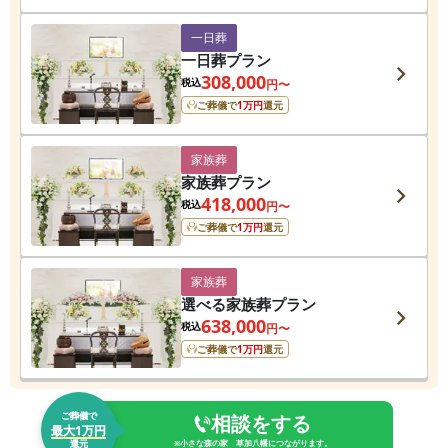
一日葬
一日葬プラン
308,000
税込
円〜
ご葬儀で
1
万円
還元
家族葬
家族葬プラン
418,000
税込
円〜
ご葬儀で
1
万円
還元
家族葬
選べる家族葬プラン
638,000
税込
円〜
ご葬儀で
1
万円
還元
ご葬儀で
相談をする
最大1万円
還元
※
小さな森の家 草加八幡
につながります。