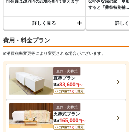
①会員は20万円の式場を0円で使えます
②小さな森の家 草加
すると「葬祭特別補...
詳しく見る
詳しく
費用・料金プラン
※消費税率変更等により変更される場合がございます。
直葬・火葬式
直葬プラン
83,600
税込
円〜
ご葬儀で
1
万円
還元
直葬・火葬式
火葬式プラン
165,000
税込
円〜
ご葬儀で
1
万円
還元