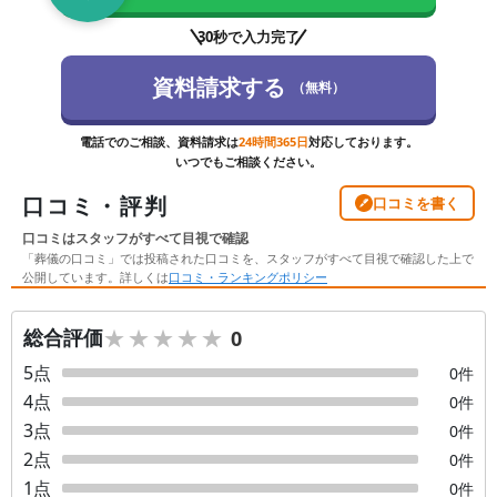
30秒で入力完了
資料請求する
（無料）
電話でのご相談、資料請求は
24時間365日
対応しております。
いつでもご相談ください。
口コミ・評判
口コミを書く
口コミはスタッフがすべて目視で確認
「葬儀の口コミ」では投稿された口コミを、スタッフがすべて目視で確認した上で
公開しています。詳しくは
口コミ・ランキングポリシー
★★★★★
★★★★★
総合評価
0
5
点
0
件
4
点
0
件
3
点
0
件
2
点
0
件
1
点
0
件