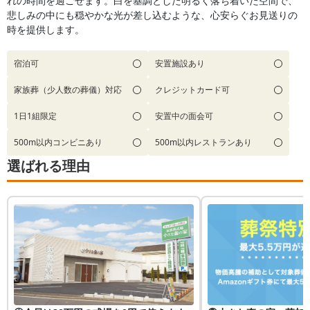
れの時間を過ごせます。白を基調とした明るく落ち着いた空間で、
悲しみの中にも穏やかな光が差し込むような、心安らぐお見送りの
時を提供します。
宿泊可
安置施設あり
家族葬（少人数の葬儀）対応
クレジットカード可
1日1組限定
安置中の面会可
500m以内コンビニあり
500m以内レストランあり
選ばれる理由