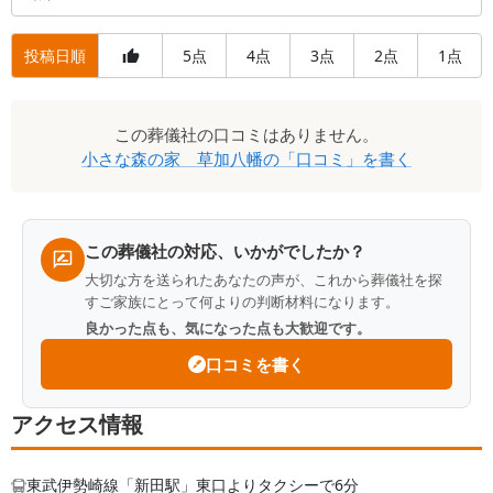
投稿日順
5
4
3
2
1
点
点
点
点
点
口
この
葬儀社
の口コミはありません。
コ
小さな森の家 草加八幡
の「口コミ」を書く
ミ
一
覧
この葬儀社の対応、いかがでしたか？
大切な方を送られたあなたの声が、これから葬儀社を探
すご家族にとって何よりの判断材料になります。
良かった点も、気になった点も大歓迎です。
口コミを書く
アクセス情報
東武伊勢崎線「新田駅」東口よりタクシーで6分