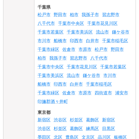
千葉県
松戸市
野田市
柏市
我孫子市
習志野市
八千代市
千葉市中央区
千葉市花見川区
千葉市若葉区
千葉市美浜区
流山市
鎌ケ谷市
市川市
船橋市
印西市
白井市
千葉市稲毛区
千葉市緑区
佐倉市
市原市
松戸市
野田市
柏市
我孫子市
習志野市
八千代市
千葉市中央区
千葉市花見川区
千葉市若葉区
千葉市美浜区
流山市
鎌ケ谷市
市川市
船橋市
印西市
白井市
千葉市稲毛区
千葉市緑区
佐倉市
市原市
四街道市
浦安市
印旛郡酒々井町
東京都
新宿区
渋谷区
杉並区
葛飾区
新宿区
渋谷区
杉並区
葛飾区
練馬区
目黒区
墨田区
北区
豊島区
文京区
品川区
板橋区