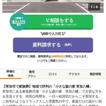
1
/
8
ご葬儀で
相談をする
最大1万円
還元
※
小さな森の家 草加八幡
につながります。
30秒で入力完了
資料請求する
（無料）
電話でのご相談、資料請求は
24時間365日
対応しております。
いつでもご相談ください。
葬儀社
費用
口コミ
アクセス
施設情報
情報
プラン
【草加市で家族葬】地域で評判の「小さな森の家 草加八幡」
草加市にある家族葬式場「小さな森の家 草加八幡」で大切な方を
お見送りする、特別な時間を。一日一組貸切だからこそ実現する、
ご自宅のようなリラックスした雰囲気の中で、家族だけの温かい別