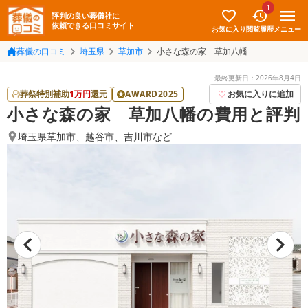
1
評判の良い葬儀社に
依頼できる口コミサイト
お気に入り
メニュー
閲覧履歴
葬儀の口コミ
埼玉県
草加市
小さな森の家 草加八幡
最終更新日：
2026年8月4日
葬祭特別補助
1
万円
還元
AWARD2025
お気に入りに追加
小さな森の家 草加八幡の費用と評判
埼玉県草加市
、
越谷市
、
吉川市
など