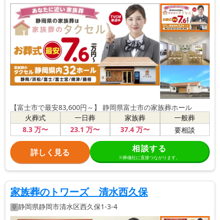
【富士市で最安83,600円～】 静岡県富士市の家族葬ホール
火葬式
一日葬
家族葬
一般葬
8
.3
万〜
23
.1
万〜
37
.4
万〜
要相談
相談する
詳しく見る
※葬儀社に直接つながります。
家族葬のトワーズ 清水西久保
静岡県
静岡市清水区
西久保1-3-4