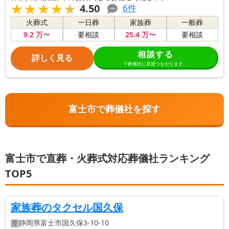
★★★★★
★★★★★
4.50
6
件
火葬式
一日葬
家族葬
一般葬
9
.2
万〜
25
.4
万〜
要相談
要相談
相談する
詳しく見る
※葬儀社に直接つながります。
富士市で葬儀社を探す
富士市で直葬・火葬式対応葬儀社ランキング
TOP5
家族葬のタクセル国久保
静岡県
富士市
国久保3-10-10