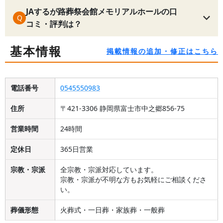
JAするが路葬祭会館メモリアルホールの口
Q
コミ・評判は？
基本情報
掲載情報の追加・修正はこちら
電話番号
0545550983
住所
〒421-3306 静岡県富士市中之郷856-75
営業時間
24時間
定休日
365日営業
宗教・宗派
全宗教・宗派対応しています。
宗教・宗派が不明な方もお気軽にご相談くださ
い。
葬儀形態
火葬式・一日葬・家族葬・一般葬