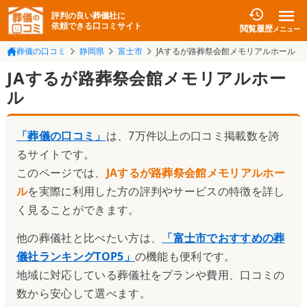
評判の良い葬儀社に
依頼できる口コミサイト
閲覧履歴
メニュー
葬儀の口コミ
静岡県
富士市
JAするが路葬祭会館メモリアルホール
JAするが路葬祭会館メモリアルホー
ル
「葬儀の口コミ」
は、7万件以上の口コミ掲載数を誇
るサイトです。
このページでは、
JAするが路葬祭会館メモリアルホー
ル
を実際に利用した方の評判やサービスの特徴を詳し
く見ることができます。
他の葬儀社と比べたい方は、
「
富士市でおすすめの葬
儀社ランキングTOP5
」
の機能も便利です。
地域に対応している葬儀社をプランや費用、口コミの
数から安心して選べます。