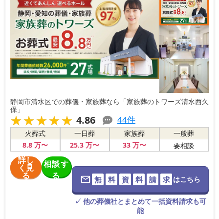
静岡市清水区での葬儀・家族葬なら「家族葬のトワーズ清水西久
保」
★★★★★
★★★★★
4.86
44
件
火葬式
一日葬
家族葬
一般葬
8
.8
万〜
25
.3
万〜
33
万〜
要相談
詳し
相談す
く見
る
る
無
料
資
料
請
求
はこちら
※葬儀社に直
接つながりま
す。
✓ 他の葬儀社とまとめて一括資料請求も可
能