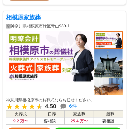
相模原家族葬
神奈川県
相模原市緑区
青山989-1
神奈川県相模原市のお葬式ならお任せください。
★★★★★
★★★★★
4.50
6
件
火葬式
一日葬
家族葬
一般葬
9
.2
万〜
25
.4
万〜
要相談
要相談