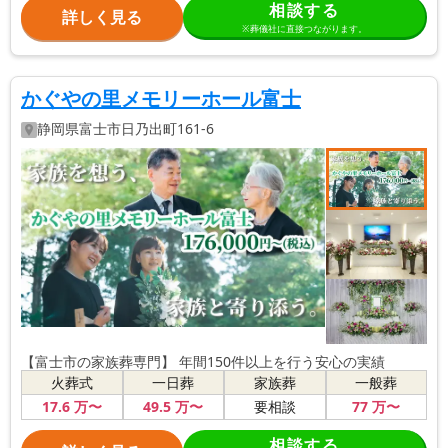
相談する
詳しく見る
※葬儀社に直接つながります。
かぐやの里メモリーホール富士
静岡県
富士市
日乃出町161-6
【富士市の家族葬専門】 年間150件以上を行う安心の実績
火葬式
一日葬
家族葬
一般葬
17
.6
万〜
49
.5
万〜
77
万〜
要相談
相談する