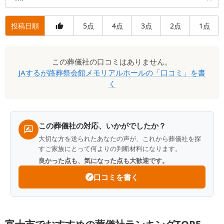
投稿日順
5
4
3
2
1
点
点
点
点
点
口
この
葬儀社
の口コミはありません。
コ
JAするが路葬祭会館メモリアルホール
の「口コミ」を書
ミ
く
一
覧
この葬儀社の対応、いかがでしたか？
大切な方を送られたあなたの声が、これから葬儀社を探
すご家族にとって何よりの判断材料になります。
良かった点も、気になった点も大歓迎です。
口コミを書く