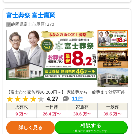
富士葬祭 富士鷹岡
静岡県
富士市
厚原1370
【富士市で家族葬90,200円～】 家族葬から一般葬まで対応可能
★★★★★
★★★★★
4.27
11
件
火葬式
一日葬
家族葬
一般葬
9
万〜
26
.4
万〜
39
.6
万〜
39
.6
万〜
相談する
詳しく見る
※葬儀社に直接つながります。