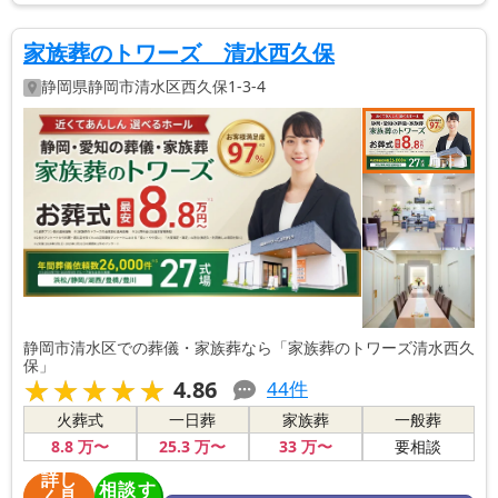
家族葬のトワーズ 清水西久保
静岡県
静岡市清水区
西久保1-3-4
静岡市清水区での葬儀・家族葬なら「家族葬のトワーズ清水西久
保」
★★★★★
★★★★★
4.86
44
件
火葬式
一日葬
家族葬
一般葬
8
.8
万〜
25
.3
万〜
33
万〜
要相談
詳し
相談す
く見