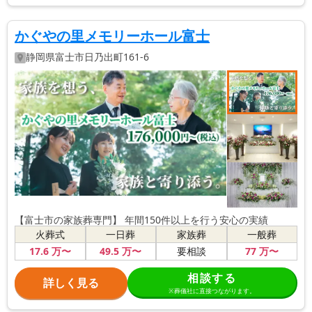
かぐやの里メモリーホール富士
静岡県
富士市
日乃出町161-6
【富士市の家族葬専門】 年間150件以上を行う安心の実績
火葬式
一日葬
家族葬
一般葬
17
.6
万〜
49
.5
万〜
77
万〜
要相談
相談する
詳しく見る
※葬儀社に直接つながります。