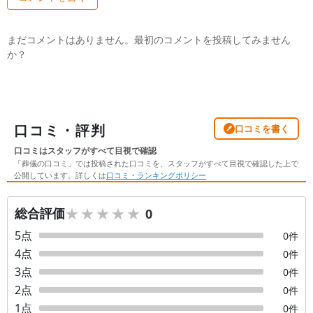
まだコメントはありません。最初のコメントを投稿してみません
か？
口コミ・評判
口コミを書く
口コミはスタッフがすべて目視で確認
「葬儀の口コミ」では投稿された口コミを、スタッフがすべて目視で確認した上で
公開しています。詳しくは
口コミ・ランキングポリシー
★★★★★
★★★★★
総合評価
0
5
点
0
件
4
点
0
件
3
点
0
件
2
点
0
件
1
点
0
件