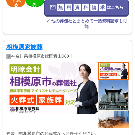
る
る
無
料
資
料
請
求
はこちら
※葬儀社に直
接つながりま
す。
✓ 他の葬儀社とまとめて一括資料請求も可
能
相模原家族葬
神奈川県
相模原市緑区
青山989-1
神奈川県相模原市のお葬式ならお任せください。