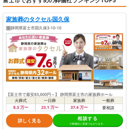
富士市でおすすめの葬儀社ランキングTOP5
家族葬のタクセル国久保
静岡県
富士市
国久保3-10-10
【富士市で最安83,600円～】 静岡県富士市の家族葬ホール
火葬式
一日葬
家族葬
一般葬
8
.3
万〜
23
.1
万〜
37
.4
万〜
要相談
相談する
詳しく見る
※葬儀社に直接つながります。