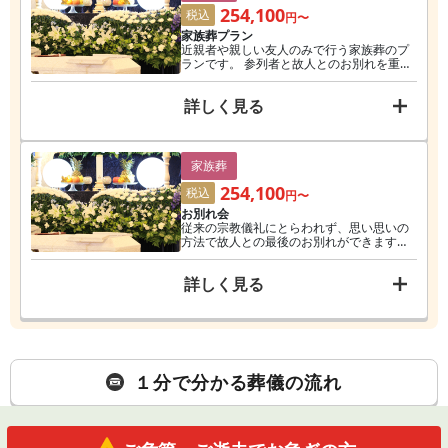
254,100
税込
円〜
家族葬プラン
近親者や親しい友人のみで行う家族葬のプ
ランです。 参列者と故人とのお別れを重視
し、スケジュールの中でもお別れの時間を
長くとっています。
詳しく見る
家族葬
254,100
税込
円〜
お別れ会
従来の宗教儀礼にとらわれず、思い思いの
方法で故人との最後のお別れができます。
代表的な方法として、棺を花と親しい方で
囲む「花葬儀」、お経の代わりに、落ち着
詳しく見る
いた音楽で送る「音楽葬」などがありま
す。
１分で分かる葬儀の流れ