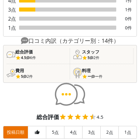
4
点
1
件
3
点
1
件
2
点
0
件
1
点
0
件
口コミ内訳（カテゴリー別：
14
件）
総合評価
スタッフ
4.5
6
件
5
2
件
費用
料理
5
2
件
ー
ー
件
総合評価
4.5
投稿日順
5
4
3
2
1
点
点
点
点
点