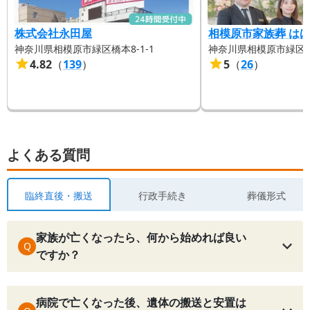
株式会社永田屋
相模原市家族葬 は
神奈川県相模原市緑区橋本8-1-1
神奈川県相模原市緑区橋本
4.82
（
139
）
5
（
26
）
よくある質問
臨終直後・搬送
行政手続き
葬儀形式
家族が亡くなったら、何から始めれば良い
Q
ですか？
病院で亡くなった後、遺体の搬送と安置は