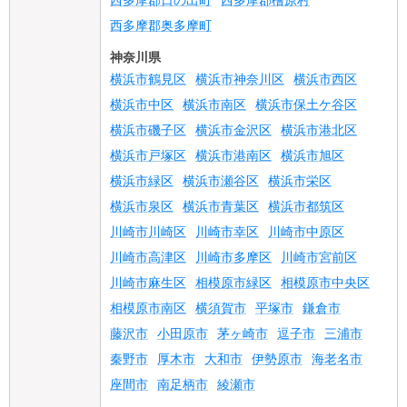
西多摩郡奥多摩町
神奈川県
横浜市鶴見区
横浜市神奈川区
横浜市西区
横浜市中区
横浜市南区
横浜市保土ケ谷区
横浜市磯子区
横浜市金沢区
横浜市港北区
横浜市戸塚区
横浜市港南区
横浜市旭区
横浜市緑区
横浜市瀬谷区
横浜市栄区
横浜市泉区
横浜市青葉区
横浜市都筑区
川崎市川崎区
川崎市幸区
川崎市中原区
川崎市高津区
川崎市多摩区
川崎市宮前区
川崎市麻生区
相模原市緑区
相模原市中央区
相模原市南区
横須賀市
平塚市
鎌倉市
藤沢市
小田原市
茅ヶ崎市
逗子市
三浦市
秦野市
厚木市
大和市
伊勢原市
海老名市
座間市
南足柄市
綾瀬市