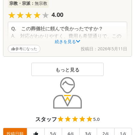
宗教・宗派：
無宗教
長男の私が喪主として段取りしました。
闘病が9ヶ月あり
★★★★★
★★★★★
4.00
その間に少しずつ終活も進めて
その一環で事前に問い合わせしてプランまで決めて
Q.
この葬儀社に頼んで良かったですか？
おりました。
A.
対応がわかりやすく、費用も希望通りで、この
釣りと音楽が好きな父でしたが
続きを見る
葬儀社に頼んで良かったです。また、担当の係りの
それなりに見送る事が出来たと思います。
投稿日：
2026年5月11日
参考になった
人も親切な方で、ある程度こちらの要望も聞き入れ
てもらえました。とくに棺に入れられる物など細か
なところまで、アドバイスして頂き思いのこすこと
もっと見る
なく送る事ができました。
Q.
この葬儀社が改善するべき点はありますか？
A.
とくにありません。
Q.
故人との思い出を一つ教えてください
A.
故人は１０年以上自宅に戻らず、思い出はとく
にありません。
スタッフ
5.0
投稿日順
5
4
3
2
1
点
点
点
点
点