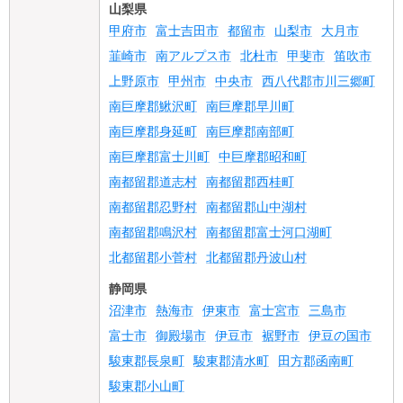
山梨県
甲府市
富士吉田市
都留市
山梨市
大月市
韮崎市
南アルプス市
北杜市
甲斐市
笛吹市
上野原市
甲州市
中央市
西八代郡市川三郷町
南巨摩郡鰍沢町
南巨摩郡早川町
南巨摩郡身延町
南巨摩郡南部町
南巨摩郡富士川町
中巨摩郡昭和町
南都留郡道志村
南都留郡西桂町
南都留郡忍野村
南都留郡山中湖村
南都留郡鳴沢村
南都留郡富士河口湖町
北都留郡小菅村
北都留郡丹波山村
静岡県
沼津市
熱海市
伊東市
富士宮市
三島市
富士市
御殿場市
伊豆市
裾野市
伊豆の国市
駿東郡長泉町
駿東郡清水町
田方郡函南町
駿東郡小山町