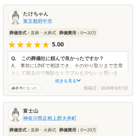
たけちゃん
東京都
府中市
葬儀形式：
直葬・火葬式
葬儀費用：
0〜20万
★★★★★
★★★★★
5.00
Q.
この葬儀社に頼んで良かったですか？
A.
事前にLINEで相談でき、そのやり取りまで文章
として残るので無駄なトラブルも少ないと思いま
す。
続きを見る
書類に関しても写真を送って迅速に対応して頂けた
投稿日：
2026年6月1日
参考になった
ので非常に助かりました。
Q.
この葬儀社が改善するべき点はありますか？
富士山
A.
特にございません
神奈川県
足柄上郡大井町
Q.
故人との思い出を一つ教えてください
葬儀形式：
直葬・火葬式
葬儀費用：
0〜20万
A.
父が亡くなり