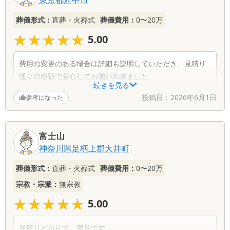
葬儀形式：
直葬・火葬式
葬儀費用：
0〜20万
★★★★★
★★★★★
5.00
費用の変更のある場合は詳細も説明していただき、見積り
通りの総額で安心してお願い出来ました。
続きを見る
投稿日：
2026年6月1日
参考になった
富士山
神奈川県
足柄上郡大井町
葬儀形式：
直葬・火葬式
葬儀費用：
0〜20万
宗教・宗派：
無宗教
★★★★★
★★★★★
5.00
見積りどおりで、満足です。