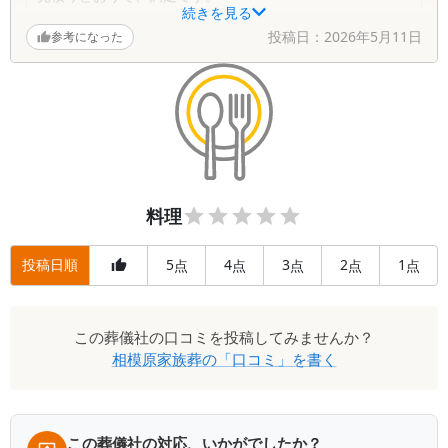
続きを見る
投稿日：
2026年5月11日
参考になった
料理
投稿日順
5
4
3
2
1
点
点
点
点
点
この
葬儀社
の口コミを投稿してみませんか？
相模原家族葬
の「口コミ」を書く
この葬儀社の対応、いかがでしたか？