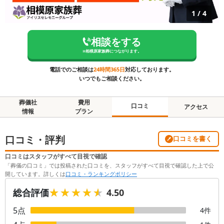
1
/
4
相談をする
※
相模原家族葬
につながります。
電話でのご相談は
24時間365日
対応しております。
いつでもご相談ください。
葬儀社
費用
口コミ
アクセス
情報
プラン
口コミ・評判
口コミを書く
口コミはスタッフがすべて目視で確認
「葬儀の口コミ」では投稿された口コミを、スタッフがすべて目視で確認した上で公
開しています。詳しくは
口コミ・ランキングポリシー
★★★★★
★★★★★
総合評価
4.50
5
点
4
件