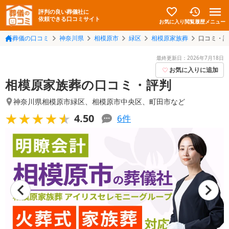
評判の良い葬儀社に
依頼できる口コミサイト
お気に入り
メニュー
閲覧履歴
葬儀の口コミ
神奈川県
相模原市
緑区
相模原家族葬
口コミ・評
最終更新日：
2026年7月18日
お気に入りに追加
相模原家族葬の口コミ・評判
神奈川県相模原市緑区
、
相模原市中央区
、
町田市
など
★★★★★
★★★★★
4.50
6
件