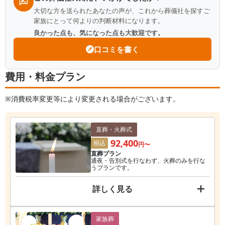
大切な方を送られたあなたの声が、これから葬儀社を探すご
家族にとって何よりの判断材料になります。
良かった点も、気になった点も大歓迎です。
口コミを書く
費用・料金プラン
※消費税率変更等により変更される場合がございます。
直葬・火葬式
92,400
税込
円〜
直葬プラン
通夜・告別式を行なわず、火葬のみを行な
うプランです。
詳しく見る
家族葬