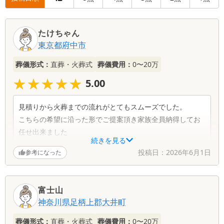
たけちゃん
東京都
府中市
葬儀形式：
直葬・火葬式
葬儀費用：
0〜20万
★★★★★
★★★★★
5.00
見積りから火葬までの流れがとてもスムーズでした。
こちらの希望に沿った形でご提案頂き家族全員納得してお
任せ出来ました
続きを見る
投稿日：
2026年6月1日
参考になった
富士山
神奈川県
足柄上郡大井町
葬儀形式：
直葬・火葬式
葬儀費用：
0〜20万