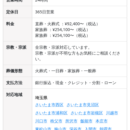
定休日
365日営業
料金
直葬・火葬式 ：¥92,400〜（税込）
家族葬 ：¥254,100〜（税込）
家族葬 ：¥254,100〜（税込）
宗教・宗派
全宗教・宗派対応しています。
宗教・宗派が不明な方もお気軽にご相談くださ
い。
葬儀形態
火葬式・一日葬・家族葬・一般葬
支払方法
銀行振込・現金・クレジット・分割・ローン
対応地域
埼玉県
さいたま市西区
さいたま市見沼区
さいたま市浦和区
さいたま市岩槻区
川越市
川口市
秩父市
所沢市
飯能市
本庄市
東松山市
狭山市
深谷市
入間市
朝霞市