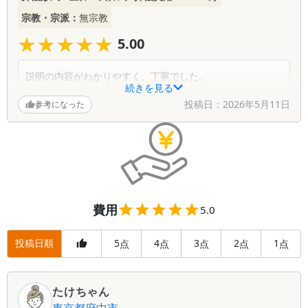
宗教・宗派：
無宗教
★★★★★
★★★★★
5.00
説明の内容がわかりやすく、丁寧でした。
続きを見る
投稿日：
2026年5月11日
参考になった
費用
5.0
投稿日順
5
4
3
2
1
点
点
点
点
点
たけちゃん
東京都
府中市