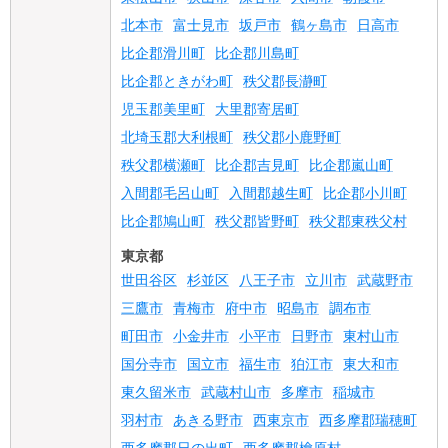
北本市
富士見市
坂戸市
鶴ヶ島市
日高市
比企郡滑川町
比企郡川島町
比企郡ときがわ町
秩父郡長瀞町
児玉郡美里町
大里郡寄居町
北埼玉郡大利根町
秩父郡小鹿野町
秩父郡横瀬町
比企郡吉見町
比企郡嵐山町
入間郡毛呂山町
入間郡越生町
比企郡小川町
比企郡鳩山町
秩父郡皆野町
秩父郡東秩父村
東京都
世田谷区
杉並区
八王子市
立川市
武蔵野市
三鷹市
青梅市
府中市
昭島市
調布市
町田市
小金井市
小平市
日野市
東村山市
国分寺市
国立市
福生市
狛江市
東大和市
東久留米市
武蔵村山市
多摩市
稲城市
羽村市
あきる野市
西東京市
西多摩郡瑞穂町
西多摩郡日の出町
西多摩郡檜原村