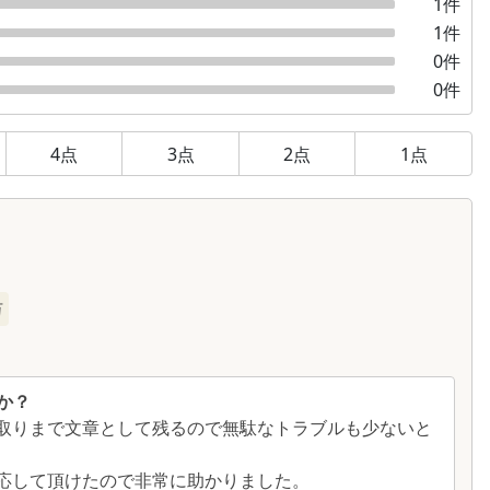
1
件
1
件
0
件
0
件
4
点
3
点
2
点
1
点
万
か？
り取りまで文章として残るので無駄なトラブルも少ないと
応して頂けたので非常に助かりました。