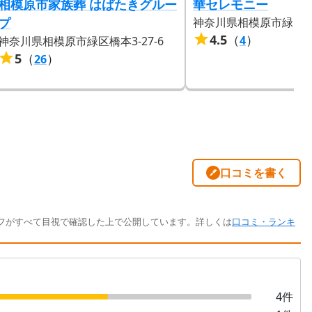
相模原市家族葬 はばたきグルー
華セレモニー
プ
神奈川県相模原市緑区二本
4.5
（
）
4
神奈川県相模原市緑区橋本3-27-6
5
（
）
26
口コミを書く
フがすべて目視で確認した上で公開しています。詳しくは
口コミ・ランキ
4
件