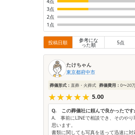
4
点
3
点
2
点
1
点
参考にな
投稿日順
5
点
った順
口
コ
たけちゃん
ミ
東京都
府中市
一
覧
葬儀形式：
直葬・火葬式
葬儀費用：
0〜20
★★★★★
★★★★★
5.00
Q.
この葬儀社に頼んで良かったです
A.
事前にLINEで相談でき、そのや
思います。
書類に関しても写真を送って迅速に対