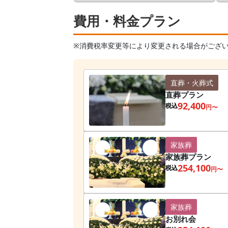
費用・料金プラン
※消費税率変更等により変更される場合がござ
直葬・火葬式
直葬プラン
92,400
税込
円〜
家族葬
家族葬プラン
254,100
税込
円〜
家族葬
お別れ会