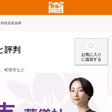
相模原家族葬
。
と評判
お気に入り
に追加する
区
、
町田市
など