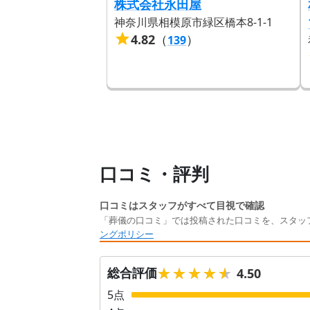
株式会社永田屋
神奈川県相模原市緑区橋本8-1-1
4.82
（
）
139
口コミ・評判
口コミはスタッフがすべて目視で確認
「葬儀の口コミ」では投稿された口コミを、スタッ
ングポリシー
★★★★★
★★★★★
総合評価
4.50
5
点