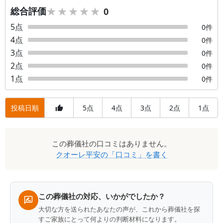
★★★★★
★★★★★
総合評価
0
5
点
0
件
4
点
0
件
3
点
0
件
2
点
0
件
1
点
0
件
投稿日順
5
4
3
2
1
点
点
点
点
点
口
この
葬儀社
の口コミはありません。
コ
クオーレ平安
の「口コミ」を書く
ミ
一
覧
この葬儀社の対応、いかがでしたか？
大切な方を送られたあなたの声が、これから葬儀社を探
すご家族にとって何よりの判断材料になります。