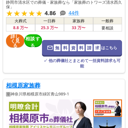
静岡市清水区での葬儀・家族葬なら「家族葬のトワーズ清水西久
保」
★★★★★
★★★★★
4.86
44
件
火葬式
一日葬
家族葬
一般葬
8
.8
万〜
25
.3
万〜
33
万〜
要相談
詳し
相談す
く見
る
る
無
料
資
料
請
求
はこちら
※葬儀社に直
接つながりま
す。
✓ 他の葬儀社とまとめて一括資料請求も可
能
相模原家族葬
神奈川県
相模原市緑区
青山989-1