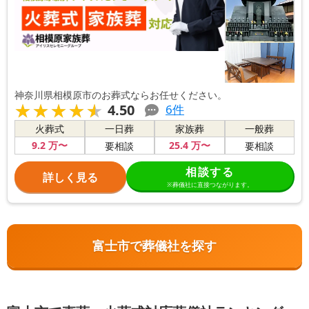
神奈川県相模原市のお葬式ならお任せください。
★★★★★
★★★★★
4.50
6
件
火葬式
一日葬
家族葬
一般葬
9
.2
万〜
25
.4
万〜
要相談
要相談
相談する
詳しく見る
※葬儀社に直接つながります。
富士市で葬儀社を探す