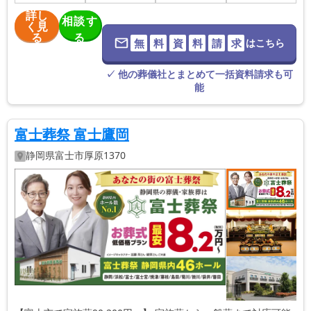
詳し
相談す
く見
る
る
無
料
資
料
請
求
はこちら
※葬儀社に直
接つながりま
す。
✓ 他の葬儀社とまとめて一括資料請求も可
能
富士葬祭 富士鷹岡
静岡県
富士市
厚原1370