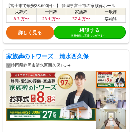
【富士市で最安83,600円～】 静岡県富士市の家族葬ホール
火葬式
一日葬
家族葬
一般葬
8
.3
万〜
23
.1
万〜
37
.4
万〜
要相談
相談する
詳しく見る
※葬儀社に直接つながります。
家族葬のトワーズ 清水西久保
静岡県
静岡市清水区
西久保1-3-4