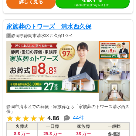
詳しく見る
※葬儀社に直接つながります。
家族葬のトワーズ 清水西久保
静岡県
静岡市清水区
西久保1-3-4
静岡市清水区での葬儀・家族葬なら「家族葬のトワーズ清水西久
保」
★★★★★
★★★★★
4.86
44
件
火葬式
一日葬
家族葬
一般葬
8
.8
万〜
25
.3
万〜
33
万〜
要相談