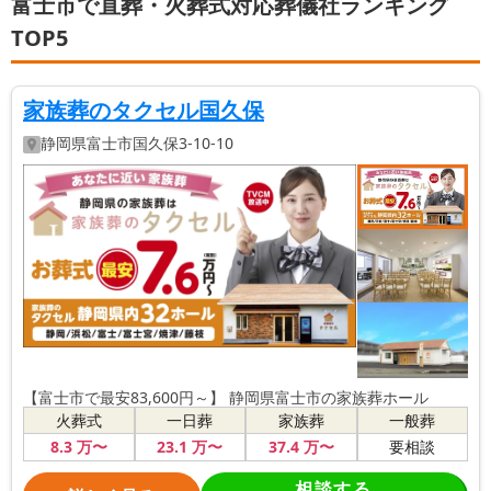
富士市で直葬・火葬式対応葬儀社ランキング
TOP5
家族葬のタクセル国久保
静岡県
富士市
国久保3-10-10
【富士市で最安83,600円～】 静岡県富士市の家族葬ホール
火葬式
一日葬
家族葬
一般葬
8
.3
万〜
23
.1
万〜
37
.4
万〜
要相談
相談する