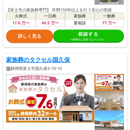
【富士市の家族葬専門】 年間150件以上を行う安心の実績
火葬式
一日葬
家族葬
一般葬
17
.6
万〜
49
.5
万〜
77
万〜
要相談
相談する
詳しく見る
※葬儀社に直接つながります。
家族葬のタクセル国久保
静岡県
富士市
国久保3-10-10