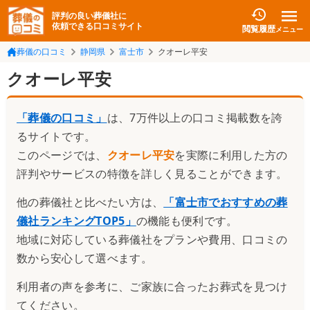
評判の良い葬儀社に
依頼できる口コミサイト
閲覧履歴
メニュー
葬儀の口コミ
静岡県
富士市
クオーレ平安
クオーレ平安
「葬儀の口コミ」
は、7万件以上の口コミ掲載数を誇
るサイトです。
このページでは、
クオーレ平安
を実際に利用した方の
評判やサービスの特徴を詳しく見ることができます。
他の葬儀社と比べたい方は、
「
富士市でおすすめの葬
儀社ランキングTOP5
」
の機能も便利です。
地域に対応している葬儀社をプランや費用、口コミの
数から安心して選べます。
利用者の声を参考に、ご家族に合ったお葬式を見つけ
てください。