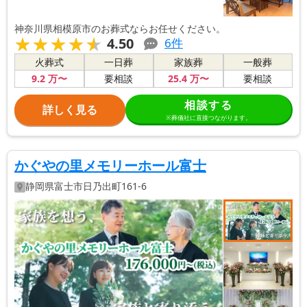
神奈川県相模原市のお葬式ならお任せください。
★★★★★
★★★★★
4.50
6
件
火葬式
一日葬
家族葬
一般葬
9
.2
万〜
25
.4
万〜
要相談
要相談
相談する
詳しく見る
※葬儀社に直接つながります。
かぐやの里メモリーホール富士
静岡県
富士市
日乃出町161-6