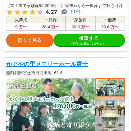
【富士市で家族葬90,200円～】 家族葬から一般葬まで対応可能
★★★★★
★★★★★
4.27
11
件
火葬式
一日葬
家族葬
一般葬
9
万〜
26
.4
万〜
39
.6
万〜
39
.6
万〜
相談する
詳しく見る
※葬儀社に直接つながります。
かぐやの里メモリーホール富士
静岡県
富士市
日乃出町161-6