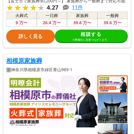
【富士市で家族葬90,200円～】 家族葬から一般葬まで対応可能
★★★★★
★★★★★
4.27
11
件
火葬式
一日葬
家族葬
一般葬
9
万〜
26
.4
万〜
39
.6
万〜
39
.6
万〜
相談する
詳しく見る
※葬儀社に直接つながります。
相模原家族葬
神奈川県
相模原市緑区
青山989-1