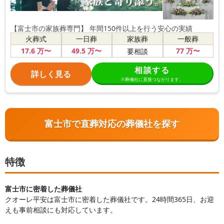
【富士市の家族葬専門】 年間150件以上を行う安心の実績
火葬式
一日葬
家族葬
一般葬
17
.6
万〜
49
.5
万〜
77
万〜
要相談
相談する
詳しく見る
※葬儀社に直接つながります。
富士市で直葬対応の葬儀社を探す
特徴
富士市に密着した葬儀社
クオーレ平安は富士市に密着した葬儀社です。24時間365日、お迎
えも事前相談にも対応しています。