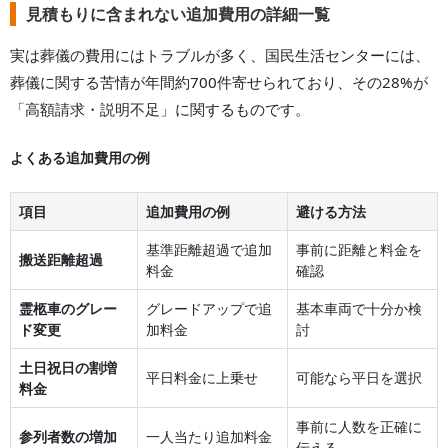
見積もりに含まれない追加費用の詳細一覧
実は葬儀の費用にはトラブルが多く、国民生活センターには、
葬儀に関する苦情が年間約700件寄せられており、その28%が
「高額請求・説明不足」に関するものです。
よくある追加費用の例
項目
追加費用の例
避ける方法
基準距離超過で追加
事前に距離と料金を
搬送距離超過
料金
確認
霊柩車のグレー
グレードアップで追
基本車両で十分か検
ド変更
加料金
討
土日祝日の割増
平日料金に上乗せ
可能なら平日を選択
料金
事前に人数を正確に
参列者数の増加
一人当たり追加料金
伝える