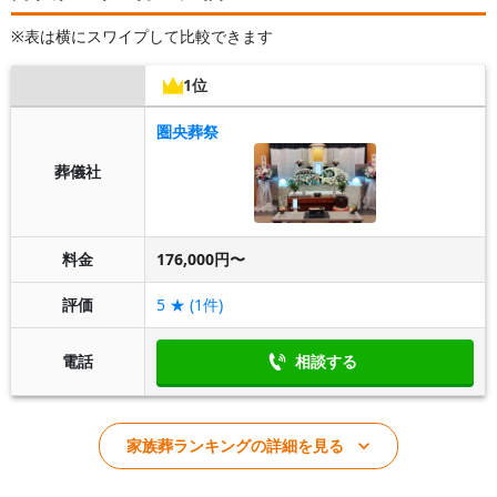
※表は横にスワイプして比較できます
1位
圏央葬祭
葬儀社
料金
176,000円〜
評価
5
★ (
1
件)
電話
相談する
家族葬ランキングの詳細を見る