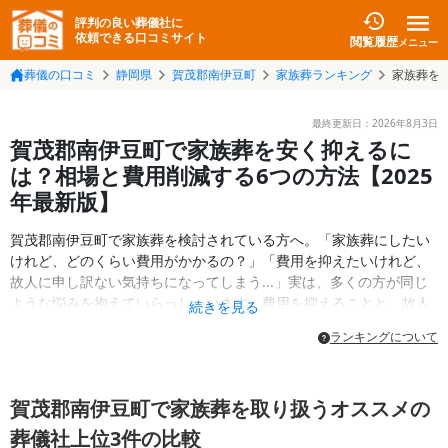
評判の良い葬儀社に
依頼できる口コミサイト
閲覧履歴
メニュー
葬儀の口コミ
静岡県
賀茂郡南伊豆町
家族葬ランキング
家族葬を
最終更新日：
2026年8月3日
賀茂郡南伊豆町で家族葬を安く抑えるに
は？相場と費用削減する6つの方法【2025
年最新版】
賀茂郡南伊豆町で家族葬を検討されている方へ。「家族葬にしたい
けれど、どのくらい費用がかかるの？」「費用を抑えたいけれど、
故人に申し訳ない気持ちになってしまう...」実は、多くの方が同じ
ような悩みを抱えていらっしゃいます。費用を抑えることと、故人
続きを見る
への敬意を表すことは、決して矛盾するものではありません。この
ランキングについて
記事では、賀茂郡南伊豆町の家族葬の実際の費用相場から、家族葬
の経済的負担を軽減する方法まで、分かりやすくお伝えいたしま
す。
賀茂郡南伊豆町で家族葬を取り扱うオススメの
葬儀社上位3件の比較