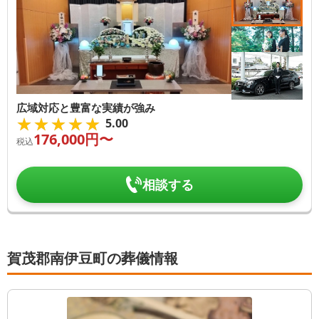
広域対応と豊富な実績が強み
★★★★★
★★★★★
5.00
176,000
円〜
税込
相談する
賀茂郡南伊豆町の葬儀情報