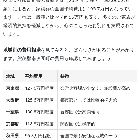
株式会社鎌倉新書の最新調査（2024年実施・全国2,000名対
象）によると、家族葬の全国平均費用は105.7万円となってい
ます。これは一般葬と比べて約55万円も安く、多くのご家族が
経済的負担を軽減しながら、心のこもったお別れを実現されて
います。
地域別の費用相場
を見てみると、ばらつきがあることがわかり
ます。
賀茂郡南伊豆町
の費用も確認してみましょう。
地域
平均費用
特徴
東京都
127.6万円程度
公営火葬場が少なく、施設費が高め
大阪府
125.6万円程度
都市部としては比較的抑えめ
千葉県
130.8万円程度
首都圏では高額傾向
京都府
118.8万円程度
関西圏では標準的
秋田県
96.8万円程度
全国で最も安価な地域の一つ