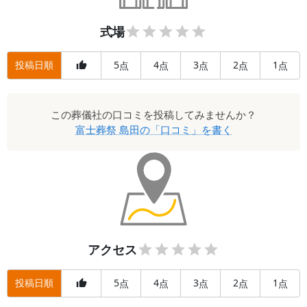
式場
投稿日順
5
4
3
2
1
点
点
点
点
点
この
葬儀社
の口コミを投稿してみませんか？
富士葬祭 島田
の「口コミ」を書く
アクセス
投稿日順
5
4
3
2
1
点
点
点
点
点