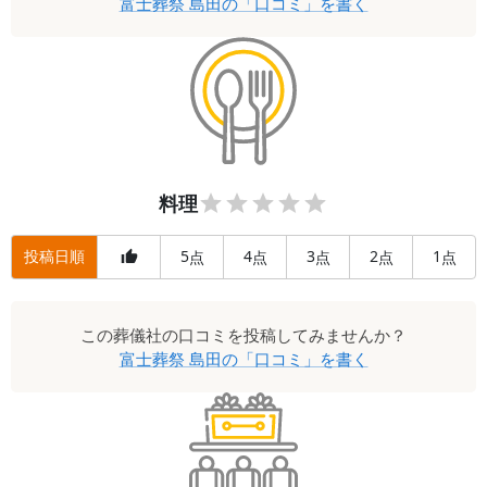
富士葬祭 島田
の「口コミ」を書く
料理
投稿日順
5
4
3
2
1
点
点
点
点
点
この
葬儀社
の口コミを投稿してみませんか？
富士葬祭 島田
の「口コミ」を書く