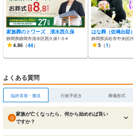
家族葬のトワーズ 清水西久保
はな葬（佐鳴台邸）
静岡県静岡市清水区西久保1-3-4
静岡県浜松市中央区(中区)
4.86
（
44
）
5
（
1
）
よくある質問
臨終直後・搬送
行政手続き
葬儀形式
家族が亡くなったら、何から始めれば良い
Q
ですか？