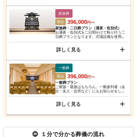
お過ごしいただけます。 ※無料会員価格
家族葬
396,000
税込
円〜
家族葬・二日葬プラン（通夜・告別式）
お通夜・告別式を二日間かけて執り行う二
日葬プランとなります。式場設備を使用し
しっかり儀式として 葬儀式を行いたい方に
おすすめです。また、全ての宗旨・宗派に
詳しく見る
対応しておりますので宗教者への配慮やサ
ポートも充実した設備とともにお迎え致し
ます。 ※無料会員価格
一般葬
396,000
税込
円〜
一般葬プラン
ご家族・親族はもちろん、一般参列者（会
社・友人・近所など）にもお知らせをし、
通夜・告別式を二日間にかけて実施するプ
ランとなります。
詳しく見る
１分で分かる葬儀の流れ