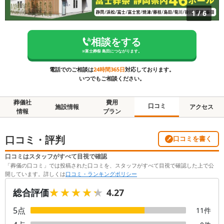
1
/
6
相談をする
※
富士葬祭 島田
につながります。
電話でのご相談は
24時間365日
対応しております。
いつでもご相談ください。
葬儀社
費用
口コミ
施設情報
アクセス
情報
プラン
口コミ・評判
口コミを書く
口コミはスタッフがすべて目視で確認
「葬儀の口コミ」では投稿された口コミを、スタッフがすべて目視で確認した上で公
開しています。詳しくは
口コミ・ランキングポリシー
★★★★★
★★★★★
総合評価
4.27
5
点
11
件