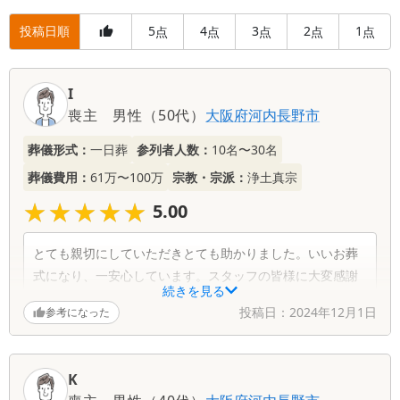
投稿日順
5
4
3
2
1
点
点
点
点
点
I
喪主
男性
（
50代
）
大阪府
河内長野市
葬儀形式：
一日葬
参列者人数：
10名〜30名
葬儀費用：
61万〜100万
宗教・宗派：
浄土真宗
★★★★★
★★★★★
5.00
とても親切にしていただきとても助かりました。いいお葬
式になり、一安心しています。スタッフの皆様に大変感謝
続きを見る
しております。
投稿日：
2024年12月1日
参考になった
K