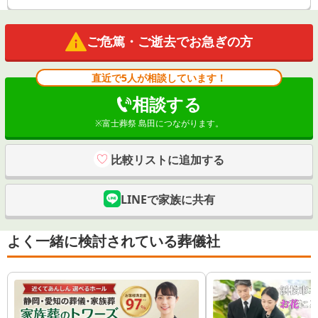
ご危篤・ご逝去でお急ぎの方
直近で5人が相談しています！
相談する
※
富士葬祭 島田
につながります。
比較リストに追加する
LINEで家族に共有
よく一緒に検討されている葬儀社