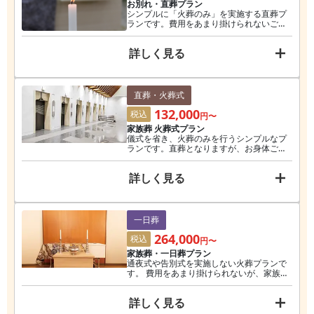
お別れ・直葬プラン
シンプルに「火葬のみ」を実施する直葬プ
ランです。費用をあまり掛けられないご家
族様にオススメです。 お迎えのお車、保冷
処置、棺など最低限必要なものがプラン内
詳しく見る
でご提案できます。 お身体のお迎え後、当
社指定ホールへご安置となり、火葬日まで
の面会が不可となります。
直葬・火葬式
132,000
税込
円〜
家族葬 火葬式プラン
儀式を省き、火葬のみを行うシンプルなプ
ランです。直葬となりますが、お身体ご安
置後のご面会が可能となり ます。また、ご
家族様の負担を軽減する諸手続きがプラン
詳しく見る
内で可能となり、費用を抑え、且つお別れ
の面会が可能となる家族葬プランとなりま
す。 ※無料会員価格
一日葬
264,000
税込
円〜
家族葬・一日葬プラン
通夜式や告別式を実施しない火葬プランで
す。 費用をあまり掛けられないが、家族で
しっかりお見送りをされたい方にオススメ
です。 宗教者を呼べませんので、「お布
詳しく見る
施」の心配はありません。 ご出棺当日は、
ホールにお集まりいただき、お別れ時間を