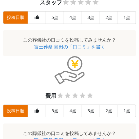
スタッフ
投稿日順
5
4
3
2
1
点
点
点
点
点
この
葬儀社
の口コミを投稿してみませんか？
富士葬祭 島田
の「口コミ」を書く
費用
投稿日順
5
4
3
2
1
点
点
点
点
点
この
葬儀社
の口コミを投稿してみませんか？