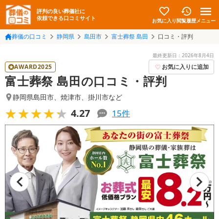
評判の良い葬儀社に
依頼できる口コミサイト
お気に入り
メニュー
閲覧履歴
葬儀の口コミ
静岡県
島田市
富士葬祭 島田
口コミ・評判
最終更新日：
2026年8月4日
AWARD2025
お気に入りに追加
富士葬祭 島田の口コミ・評判
静岡県島田市
、
焼津市
、
掛川市
など
★★★★★
★★★★★
4.27
15
件