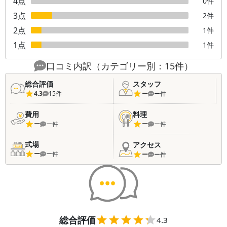
4
点
0
件
3
点
2
件
2
点
1
件
1
点
1
件
口コミ内訳（カテゴリー別：
15
件）
総合評価
スタッフ
4.3
15
件
ー
ー
件
費用
料理
ー
ー
件
ー
ー
件
式場
アクセス
ー
ー
件
ー
ー
件
総合評価
4.3