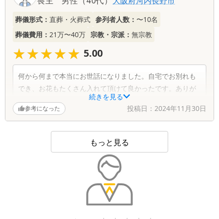
喪主
男性
（
40代
）
大阪府
河内長野市
葬儀形式：
直葬・火葬式
参列者人数：
〜10名
葬儀費用：
21万〜40万
宗教・宗派：
無宗教
★★★★★
★★★★★
5.00
何から何まで本当にお世話になりました。自宅でお別れも
でき、お花もたくさん入れて頂けて良かったです。ありが
続きを見る
とうございました。
投稿日：
2024年11月30日
参考になった
もっと見る