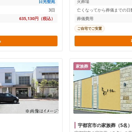
日光聖苑
火葬場
3日
亡くなってから葬儀までの日
635,130円（税込）
葬儀費用
ご自宅でご安置
る
家族葬
宇都宮市の家族葬（5名