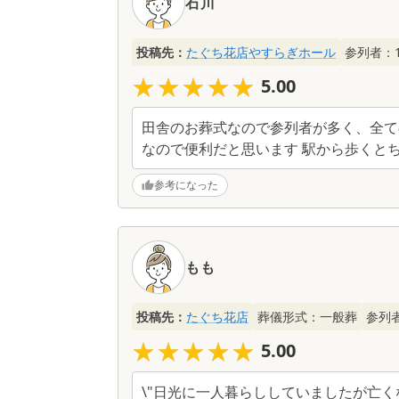
石川
投稿先：
たぐち花店やすらぎホール
参列者：
★★★★★
★★★★★
5.00
田舎のお葬式なので参列者が多く、全て
なので便利だと思います 駅から歩くと
参考になった
もも
投稿先：
たぐち花店
葬儀形式：
一般葬
参列
★★★★★
★★★★★
5.00
\"日光に一人暮らししていましたが亡