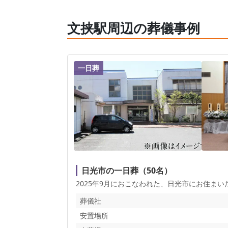
文挟駅周辺の葬儀事例
一日葬
日光市の一日葬（50名）
2025年9月におこなわれた、
日光市
にお住まい
葬儀社
安置場所