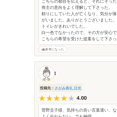
こちらの都合を伝えると、それにそった
喪主の意向をよく理解して下さった。
頼りにしていた人が亡くなり、気分が落
がいました。ありがとうございました。
トイレがきれいでした。
白一色でなかったので、その方が安心で
こちらの希望を受けた提案をして下さっ
参考になった
I
投稿先：
さがみ典礼 日光
★★★★★
★★★★★
4.00
菅野圭子様、気持ちの良い言葉遣い、な
よく分からない、でも納得