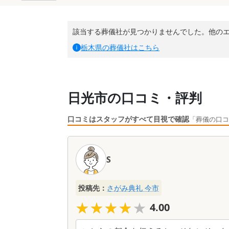
該当する葬儀社が見つかりませんでした。他の
栃木県
の葬儀社はこちら
日光市の口コミ・評判
口コミはスタッフがすべて目視で確認
「葬儀の口コ
口
コ
S
ミ
一
覧
投稿先：
さがみ典礼 今市
★★★★★
★★★★★
4.00