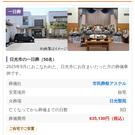
一日葬
日光市の一日葬（50名）
2025年9月におこなわれた、
日光市
にお住まいだった方の葬儀事
例です。
葬儀社
市民葬祭アステル
安置場所
自宅
火葬場
日光聖苑
亡くなってから葬儀までの日数
3日
葬儀費用
635,130円（税込）
ご自宅でご安置