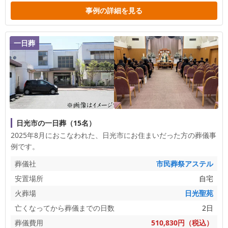
事例の詳細を見る
一日葬
日光市の一日葬（15名）
2025年8月におこなわれた、
日光市
にお住まいだった方の葬儀事
例です。
葬儀社
市民葬祭アステル
安置場所
自宅
火葬場
日光聖苑
亡くなってから葬儀までの日数
2日
葬儀費用
510,830円（税込）