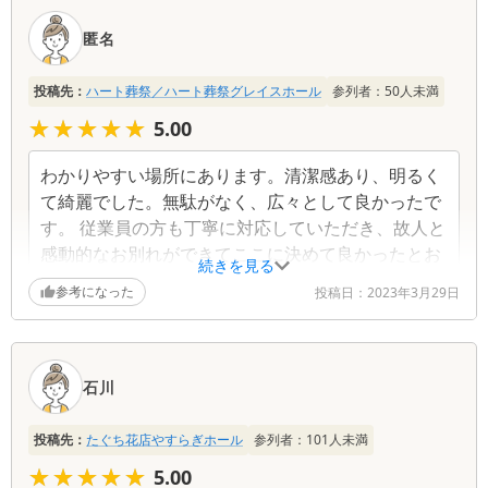
匿名
投稿先：
ハート葬祭／ハート葬祭グレイスホール
参列者：
50
人未満
★★★★★
★★★★★
5.00
わかりやすい場所にあります。清潔感あり、明るく
て綺麗でした。無駄がなく、広々として良かったで
す。 従業員の方も丁寧に対応していただき、故人と
感動的なお別れができてここに決めて良かったとお
続きを見る
もいました。
参考になった
投稿日：
2023年3月29日
石川
投稿先：
たぐち花店やすらぎホール
参列者：
101
人未満
★★★★★
★★★★★
5.00