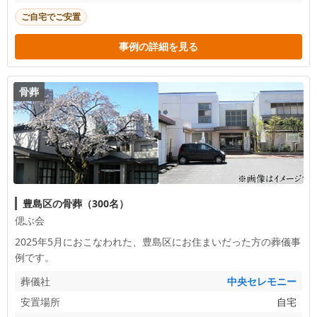
ご自宅でご安置
事例の詳細を見る
骨葬
豊島区の骨葬（300名）
偲ぶ会
2025年5月におこなわれた、
豊島区
にお住まいだった方の葬儀事
例です。
葬儀社
中央セレモニー
安置場所
自宅