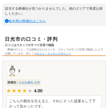
該当する葬儀社が見つかりませんでした。他のエリアで再度お探
しください。
栃木県
の葬儀社はこちら
日光市の口コミ・評判
口コミはスタッフがすべて目視で確認
「葬儀の口コミ」では投稿された口コミを、スタッフがすべて目視で確認した上で
公開しています。詳しくは
口コミ・ランキングポリシー
口
コ
S
ミ
一
投稿先：
さがみ典礼 今市
覧
★★★★★
★★★★★
4.00
こちらの都合を伝えると、それにそった提案をして下
さって良かったです。