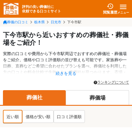
評判の良い葬儀社に
依頼できる口コミサイト
閲覧履歴
メニュー
葬儀の口コミ
栃木県
日光市
下今市駅
下今市駅から近いおすすめの葬儀社・葬儀
場をご紹介！
実際の口コミや費用から下今市駅周辺でおすすめの葬儀社・葬儀場
をご紹介。価格や口コミ評価順の並び替えも可能です。家族葬や一
日葬、直葬などご希望に合わせたプランを選べ、葬儀社を利用した
方の口コミや料金比較で失敗しない葬儀社が見つかります。斎場・
続きを見る
葬儀場の情報も検索可能。日光市の葬儀情報や給付金についての情
ランキングについて
報も掲載しています。24時間の相談受付で深夜・早朝でも対応可能
です。
葬儀社
葬儀場
近い順
価格が安い順
口コミ評価順