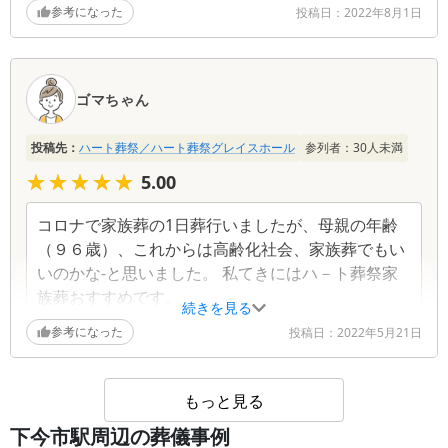
時間でもその日の内に受け入れていただき大変助か
参考になった
投稿日：
2022年8月1日
りました 本人は霊柩車（タクシー）で先に行っても
らい、私たちは準備をして翌日伺ったのですがいろ
いろ準備をしていただき感謝しています\"
ゴマちゃん
投稿先：
ハート葬祭／ハート葬祭グレイスホール
参列者：
30
人未満
★★★★★
★★★★★
5.00
コロナで家族葬の1日葬行いましたが、母親の年齢
（９６歳）、これからは高齢化社会、家族葬でもい
いのかな-と思いました。 私てきにはハ－ト葬祭家
族葬おすすめです。
続きを見る
参考になった
投稿日：
2022年5月21日
もっと見る
下今市駅周辺の葬儀事例