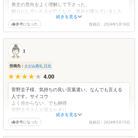
喪主の意向をよく理解して下さった。
頼りにしていた人が亡くなり、気分が落ちていました
続きを見る
が、そのことを伝えると、とてもよく心情を理解して
参考になった
下さって、喪主を助けて下さった方がいました。あり
投稿日：
2024年5月16日
がとうございました。
トイレがきれいでした。
白一色でなかったので、その方が安心できました。
I
こちらの希望を受けた提案をして下さった。感謝して
おります。
投稿先：
さがみ典礼 日光
★★★★★
★★★★★
4.00
菅野圭子様、気持ちの良い言葉遣い、なんでも言える
人です。サイコウ
よく分からない、でも納得
菅野圭子さんが居るかぎり
続きを見る
参考になった
投稿日：
2024年5月15日