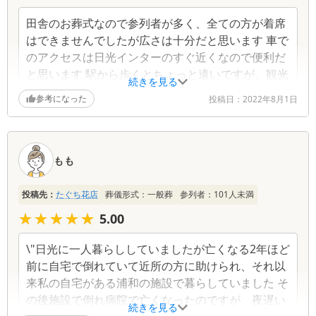
田舎のお葬式なので参列者が多く、全ての方が着席
はできませんでしたが広さは十分だと思います 車で
のアクセスは日光インターのすぐ近くなので便利だ
と思います 駅から歩くとちょっと遠いですが、観光
続きを見る
地なのでタクシーは多いため問題ないと思います
参考になった
投稿日：
2022年8月1日
もも
投稿先：
たぐち花店
葬儀形式：
一般葬
参列者：
101
人未満
★★★★★
★★★★★
5.00
\"日光に一人暮らししていましたが亡くなる2年ほど
前に自宅で倒れていて近所の方に助けられ、それ以
来私の自宅がある浦和の施設で暮らしていました そ
の後施設で倒れ病院で亡くなったのですが、夜遅い
続きを見る