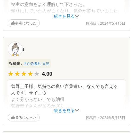
喪主の意向をよく理解して下さった。
頼りにしていた人が亡くなり、気分が落ちていました
続きを見る
が、そのことを伝えると、とてもよく心情を理解して
参考になった
下さって、喪主を助けて下さった方がいました。あり
投稿日：
2024年5月16日
がとうございました。
トイレがきれいでした。
白一色でなかったので、その方が安心できました。
I
こちらの希望を受けた提案をして下さった。感謝して
おります。
投稿先：
さがみ典礼 日光
★★★★★
★★★★★
4.00
菅野圭子様、気持ちの良い言葉遣い、なんでも言える
人です。サイコウ
よく分からない、でも納得
菅野圭子さんが居るかぎり
続きを見る
参考になった
投稿日：
2024年5月15日