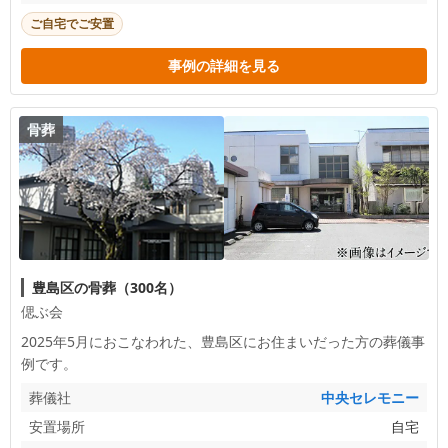
ご自宅でご安置
事例の詳細を見る
骨葬
豊島区の骨葬（300名）
偲ぶ会
2025年5月におこなわれた、
豊島区
にお住まいだった方の葬儀事
例です。
葬儀社
中央セレモニー
安置場所
自宅