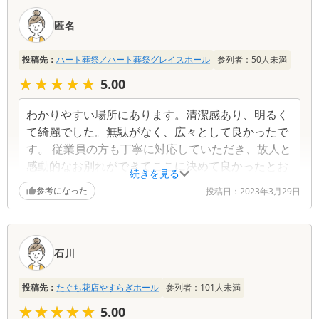
匿名
投稿先：
ハート葬祭／ハート葬祭グレイスホール
参列者：
50
人未満
★★★★★
★★★★★
5.00
わかりやすい場所にあります。清潔感あり、明るく
て綺麗でした。無駄がなく、広々として良かったで
す。 従業員の方も丁寧に対応していただき、故人と
感動的なお別れができてここに決めて良かったとお
続きを見る
もいました。
参考になった
投稿日：
2023年3月29日
石川
投稿先：
たぐち花店やすらぎホール
参列者：
101
人未満
★★★★★
★★★★★
5.00