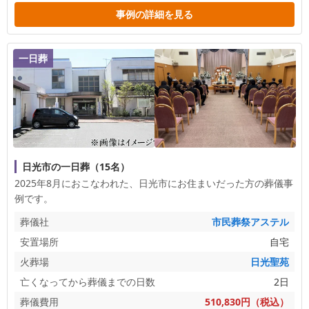
事例の詳細を見る
一日葬
日光市の一日葬（15名）
2025年8月におこなわれた、
日光市
にお住まいだった方の葬儀事
例です。
葬儀社
市民葬祭アステル
安置場所
自宅
火葬場
日光聖苑
亡くなってから葬儀までの日数
2日
葬儀費用
510,830円（税込）