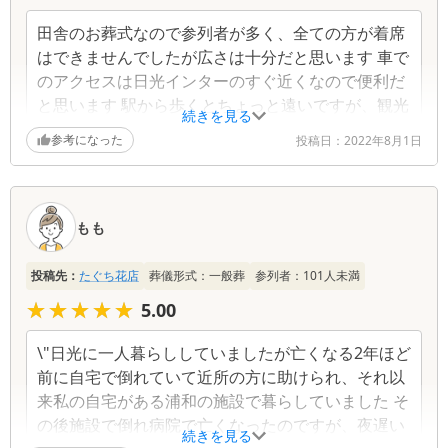
田舎のお葬式なので参列者が多く、全ての方が着席
はできませんでしたが広さは十分だと思います 車で
のアクセスは日光インターのすぐ近くなので便利だ
と思います 駅から歩くとちょっと遠いですが、観光
続きを見る
地なのでタクシーは多いため問題ないと思います
参考になった
投稿日：
2022年8月1日
もも
投稿先：
たぐち花店
葬儀形式：
一般葬
参列者：
101
人未満
★★★★★
★★★★★
5.00
\"日光に一人暮らししていましたが亡くなる2年ほど
前に自宅で倒れていて近所の方に助けられ、それ以
来私の自宅がある浦和の施設で暮らしていました そ
の後施設で倒れ病院で亡くなったのですが、夜遅い
続きを見る