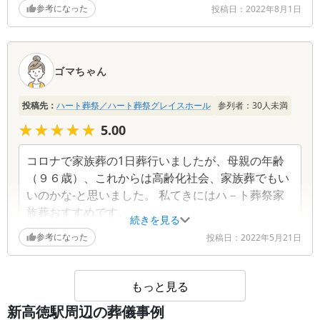
時間でもその日の内に受け入れていただき大変助か
参考になった
投稿日：
2022年8月1日
りました 本人は霊柩車（タクシー）で先に行っても
らい、私たちは準備をして翌日伺ったのですがいろ
いろ準備をしていただき感謝しています\"
ゴマちゃん
投稿先：
ハート葬祭／ハート葬祭グレイスホール
参列者：
30
人未満
★★★★★
★★★★★
5.00
コロナで家族葬の1日葬行いましたが、母親の年齢
（９６歳）、これからは高齢化社会、家族葬でもい
いのかな-と思いました。 私てきにはハ－ト葬祭家
族葬おすすめです。
続きを見る
参考になった
投稿日：
2022年5月21日
もっと見る
新高徳駅周辺の葬儀事例