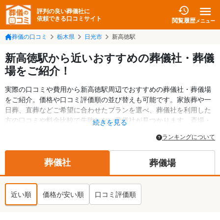
評判の良い葬儀社に
依頼できる口コミサイト
閲覧履歴
メニュー
葬儀の口コミ
栃木県
日光市
新高徳駅
新高徳駅から近いおすすめの葬儀社・葬儀
場をご紹介！
実際の口コミや費用から新高徳駅周辺でおすすめの葬儀社・葬儀場
をご紹介。価格や口コミ評価順の並び替えも可能です。家族葬や一
日葬、直葬などご希望に合わせたプランを選べ、葬儀社を利用した
方の口コミや料金比較で失敗しない葬儀社が見つかります。斎場・
続きを見る
葬儀場の情報も検索可能。日光市の葬儀情報や給付金についての情
ランキングについて
報も掲載しています。24時間の相談受付で深夜・早朝でも対応可能
です。
葬儀社
葬儀場
近い順
価格が安い順
口コミ評価順