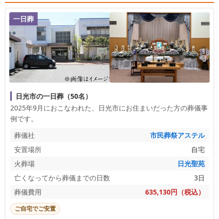
一日葬
日光市の一日葬（50名）
2025年9月におこなわれた、
日光市
にお住まいだった方の葬儀事
例です。
葬儀社
市民葬祭アステル
安置場所
自宅
火葬場
日光聖苑
亡くなってから葬儀までの日数
3日
葬儀費用
635,130円（税込）
ご自宅でご安置