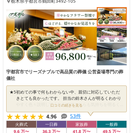
栃木県
宇都宮市
鶴田町3492-105
宇都宮市でリーズナブルで高品質の葬儀 公営斎場専門の葬
儀社
★
5
初めての事で何もわからない中、親切に対応していただ
きとても良かったです。 担当の鈴木さんが明るくわかり
やすく色々説明してくれたのでこちらも気持ちを明るく
口コミの続きを見る
いれたのでとても感謝しています。
★★★★★
★★★★★
53
件
4.96
火葬式
一日葬
家族葬
一般葬
9
.6
万〜
36
.3
万〜
41
.8
万〜
49
.5
万〜