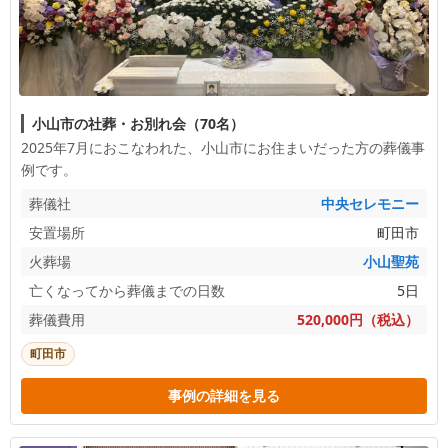
小山市の社葬・お別れ会（70名）
2025年7月におこなわれた、
小山市
にお住まいだった方の葬儀事
例です。
葬儀社
中央セレモニー
安置場所
町田市
火葬場
小山聖苑
亡くなってから葬儀までの日数
5日
葬儀費用
520,000円（税込）
町田市
事例の詳細を見る