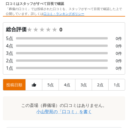
口コミはスタッフがすべて目視で確認
「葬儀の口コミ」では投稿された口コミを、スタッフがすべて目視で確認した上で
公開しています。詳しくは
口コミ・ランキングポリシー
★★★★★
★★★★★
総合評価
0
5
点
0
件
4
点
0
件
3
点
0
件
2
点
0
件
1
点
0
件
投稿日順
5
4
3
2
1
点
点
点
点
点
口
この
斎場（葬儀場）
の口コミはありません。
コ
小山聖苑
の「口コミ」を書く
ミ
一
覧