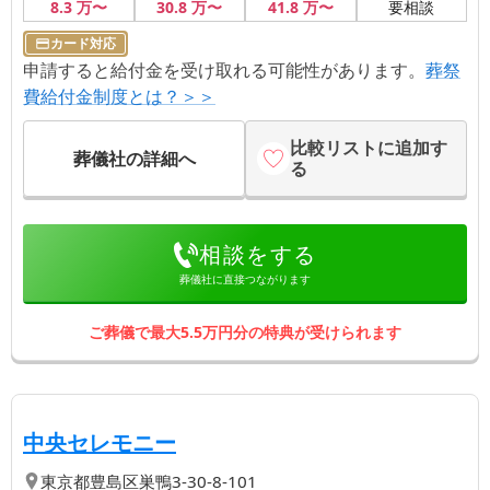
8
.3
万〜
30
.8
万〜
41
.8
万〜
要相談
でくれて、配置変えいも心良く応じていただきました。
カード対応
私どもの葬儀にかかわっていただいたスタッフさん全員
申請すると給付金を受け取れる可能性があります。
がとても素晴しかったです。その中でも式の進行を努め
葬祭
ていただいた方の対応がやさしく親切で、心に残ってい
費給付金制度とは？＞＞
ます。 妻が亡くなる一週間前に事前相談に伺った時か
ら、とても素晴しい対応でした。何も分からない私と息
比較リストに追加す
葬儀社の詳細へ
子に懇切丁寧に説明していただき、実際に万一が訪れた
る
時から式~火葬が終わり、自宅に祭壇を設えていただくま
で、全てのことを大切にしていただきながら進めていた
だき、何も心配せずに済みました。私は「小さな森の
相談をする
家」さんに相談して本当に良かったと思います。今後私
の知人でそのことを話す機会があれば、このことを話そ
葬儀社に直接つながります
うと思っています。本当に有難うございました。
ご葬儀で最大5.5万円分の特典が受けられます
【第
3
位】
| 紹介が紹介を生む葬儀社
中央セレモニー
東京都
豊島区
巣鴨3-30-8-101