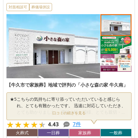
対面相談可
葬儀場併設
【牛久市で家族葬】地域で評判の「小さな森の家 牛久南」
★
5
こちらの気持ちに寄り添っていただいていると感じら
れ、とても有難かったです。 迅速に対応していただき、
とても助かりました。 電話の時と同様、とても親切・丁
口コミの続きを見る
寧な応対をしていただきました。 急がせることなく、か
★★★★★
★★★★★
7
件
4.43
つスムーズに対応していただきなした。 量や味が丁度良
く、美味しかったです。 希望した物があったので良かっ
火葬式
一日葬
家族葬
一般葬
たです。 とても綺麗で清潔でした。 こちらの希望を汲ん