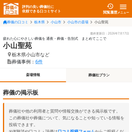
評判の良い葬儀社に
依頼できる口コミサイト
閲覧履歴
メニュー
葬儀の口コミ
栃木県
小山市
小山市の斎場
小山聖苑
最終更新日：
2026年7月17日
疲れた心にやさしい葬儀を 通夜・葬儀・告別式 まとめてここで
小山聖苑
栃木県小山市
など
葬儀事例：
6件
斎場情報
葬儀社プラン
葬儀の掲示板
葬儀社や他の利用者と質問や情報交換ができる掲示板です。
この葬儀社や葬儀について、気になることや知っている情報を
投稿できます。
※体験談や口コミ・評価は
口コミ投稿フォーム
からご投稿くだ