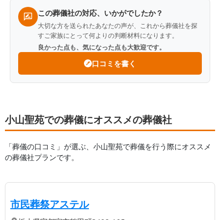
この葬儀社の対応、いかがでしたか？
大切な方を送られたあなたの声が、これから葬儀社を探
すご家族にとって何よりの判断材料になります。
良かった点も、気になった点も大歓迎です。
口コミを書く
小山聖苑での葬儀にオススメの葬儀社
「葬儀の口コミ」が選ぶ、
小山聖苑
で葬儀を行う際にオススメ
の葬儀社プランです。
【第
1
位】
| 宇都宮市でリーズナブルで
市民葬祭アステル