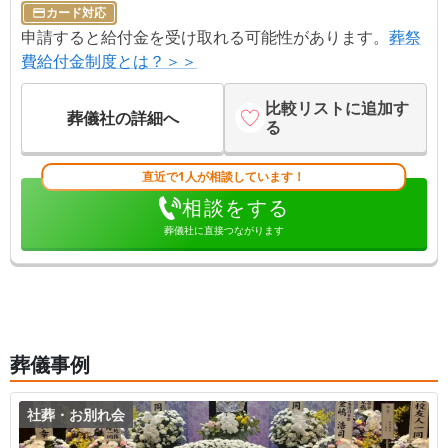
カード対応
申請すると給付金を受け取れる可能性があります。
葬祭
費給付金制度とは？＞＞
比較リストに追加す
葬儀社の詳細へ
る
直近で1人が相談しています！
相談をする
葬儀社に直接つながります
葬儀事例
社葬・お別れ会