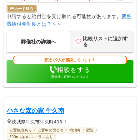
カード対応
申請すると給付金を受け取れる可能性があります。
葬祭
費給付金制度とは？＞＞
比較リストに追加す
葬儀社の詳細へ
る
直近で2人が相談しています！
相談をする
葬儀社に直接つながります
【第
2
位】
| 【牛久市で家族葬】地域
小さな森の家 牛久南
茨城県
牛久市
牛久町498-1
安置施設あり
安置中の面会可
宿泊可
駅近
500m以内レストランあり