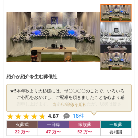
紹介が紹介を生む葬儀社
★
5
本年秋より大杉様には、母〇〇〇〇のことで、いろいろ
ご心配をおかけし、ご配慮を頂きましたことを心より感
謝申し上げます。 山あり谷ありでしたが、現状は皆さま
口コミの続きを見る
の手厚い看護のおかげで安定しております。 105年も生
★★★★★
★★★★★
18
件
4.67
き抜いている生命力に家族の方が勇気を貰っておりま
す。 今後とも宜しくお願い申し上げます。 IM
火葬式
一日葬
家族葬
一般葬
22
万〜
47
万〜
52
万〜
要相談