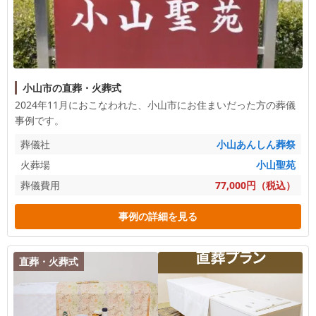
小山市の直葬・火葬式
2024年11月におこなわれた、
小山市
にお住まいだった方の葬儀
事例です。
葬儀社
小山あんしん葬祭
火葬場
小山聖苑
葬儀費用
77,000円（税込）
事例の詳細を見る
直葬・火葬式