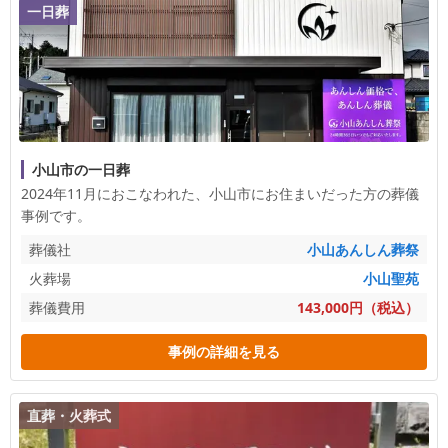
一日葬
小山市の一日葬
2024年11月におこなわれた、
小山市
にお住まいだった方の葬儀
事例です。
葬儀社
小山あんしん葬祭
火葬場
小山聖苑
葬儀費用
143,000円（税込）
事例の詳細を見る
直葬・火葬式