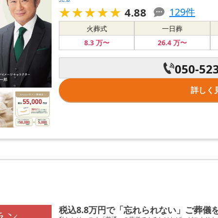
★★★★★
★★★★★
4.88
129
件
火葬式
一日葬
8
.3
万〜
26
.4
万〜
050-52
詳しく
税込8.8万円で「忘れられない」ご葬儀