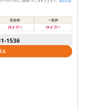
ーズナブルにご提供いたします たとえリ...
続きを見
家族葬
一般葬
29
.8
万〜
29
.8
万〜
31-1536
見る