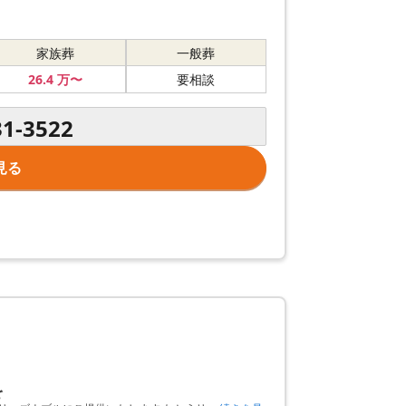
家族葬
一般葬
26
.4
万〜
要相談
31-3522
見る
を