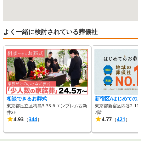
よく一緒に検討されている葬儀社
相談できるお葬式
新宿区/はじめての
東京都足立区梅島3-33-6 エンブレム西新
東京都新宿区四谷2-11-6
井2F
7階
4.93
（
344
）
4.77
（
421
）