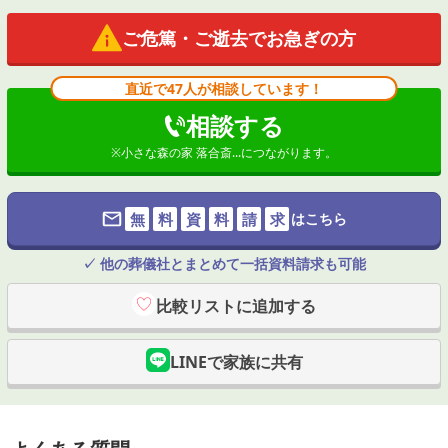
ご危篤・ご逝去でお急ぎの方
直近で47人が相談しています！
相談する
※
小さな森の家 落合斎...
につながります。
無
料
資
料
請
求
はこちら
✓ 他の葬儀社とまとめて一括資料請求も可能
比較リストに追加する
LINEで家族に共有