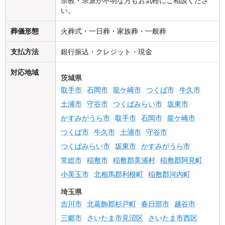
宗教・宗派が不明な方もお気軽にご相談くださ
い。
葬儀形態
火葬式・一日葬・家族葬・一般葬
支払方法
銀行振込・クレジット・現金
対応地域
茨城県
取手市
石岡市
龍ケ崎市
つくば市
牛久市
土浦市
守谷市
つくばみらい市
坂東市
かすみがうら市
取手市
石岡市
龍ケ崎市
つくば市
牛久市
土浦市
守谷市
つくばみらい市
坂東市
かすみがうら市
常総市
稲敷市
稲敷郡美浦村
稲敷郡阿見町
小美玉市
北相馬郡利根町
稲敷郡河内町
埼玉県
吉川市
北葛飾郡杉戸町
春日部市
越谷市
三郷市
さいたま市見沼区
さいたま市西区