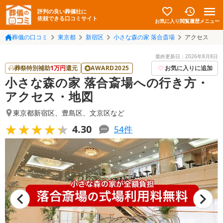
評判の良い葬儀社に
依頼できる口コミサイト
お気に入り
メニュー
閲覧履歴
葬儀の口コミ
東京都
新宿区
小さな森の家 落合斎場
アクセス
最終更新日：
2026年8月8日
葬祭特別補助
1
万円
還元
AWARD2025
お気に入りに追加
小さな森の家 落合斎場への行き方・
アクセス・地図
東京都新宿区
、
豊島区
、
文京区
など
★★★★★
★★★★★
4.30
54
件