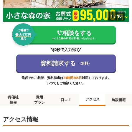
1
/
10
ご葬儀で
相談をする
最大1万円
還元
※
小さな森の家 落合斎場
につながります。
30秒で入力完了
資料請求する
（無料）
電話でのご相談、資料請求は
24時間365日
対応しております。
いつでもご相談ください。
葬儀社
費用
アクセス
口コミ
施設情報
情報
プラン
アクセス情報