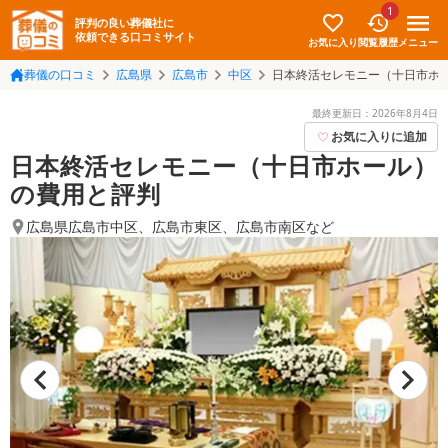
1
評判の良い葬儀社に
依頼できる口コミサイト
お気に入り
メニュー
閲覧履歴
葬儀の口コミ
広島県
広島市
中区
日本終活セレモニー（十日市ホ
最終更新日：
2026年8月4日
お気に入りに追加
日本終活セレモニー（十日市ホール）
の費用と評判
広島県広島市中区
、
広島市東区
、
広島市南区
など