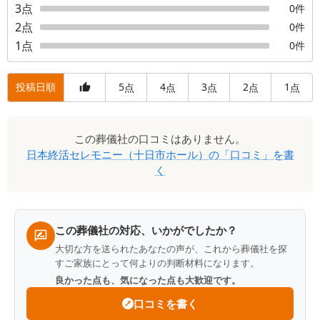
3
点
0
件
2
点
0
件
1
点
0
件
投稿日順
5
4
3
2
1
点
点
点
点
点
口
この
葬儀社
の口コミはありません。
コ
日本終活セレモニー（十日市ホール）
の「口コミ」を書
ミ
く
一
覧
この葬儀社の対応、いかがでしたか？
大切な方を送られたあなたの声が、これから葬儀社を探
すご家族にとって何よりの判断材料になります。
良かった点も、気になった点も大歓迎です。
口コミを書く