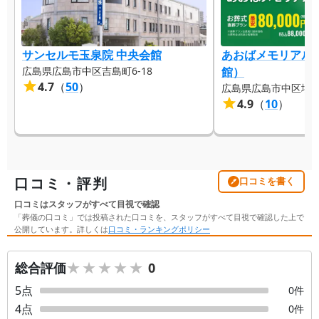
サンセルモ玉泉院 中央会館
あおばメモリアル
広島県広島市中区吉島町6-18
館）
4.7
（
50
）
広島県広島市中区堺町1-
4.9
（
10
）
口コミ・評判
口コミを書く
口コミはスタッフがすべて目視で確認
「葬儀の口コミ」では投稿された口コミを、スタッフがすべて目視で確認した上で
公開しています。詳しくは
口コミ・ランキングポリシー
★★★★★
★★★★★
総合評価
0
5
点
0
件
4
点
0
件