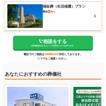
福祉葬（生活保護）プラン
0
税込
円〜
相談をする
※
日本終活セレモニー（十日市ホ...
につながります。
電話でのご相談は
24時間365日
対応しております。
いつでもご相談ください。
あなたにおすすめの葬儀社