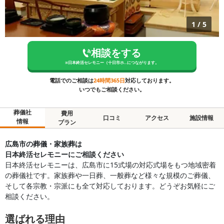
1
/
5
相談をする
※
日本終活セレモニー（十日市ホ...
につながります。
電話でのご相談は
24時間365日
対応しております。
いつでもご相談ください。
葬儀社
費用
口コミ
アクセス
施設情報
情報
プラン
広島市の葬儀・家族葬は
日本終活セレモニーにご相談ください
日本終活セレモニーは、広島市に15式場の対応式場をもつ地域密着
の葬儀社です。家族葬や一日葬、一般葬など様々な規模のご葬儀、
そして各宗教・宗派にも全て対応しております。どうぞお気軽にご
相談ください。
選ばれる理由