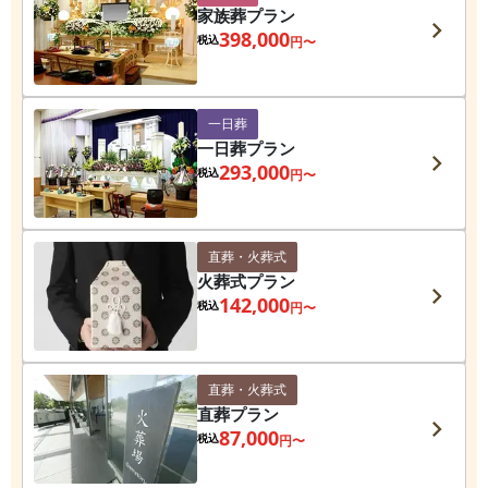
家族葬プラン
398,000
税込
円〜
一日葬
一日葬プラン
293,000
税込
円〜
直葬・火葬式
火葬式プラン
142,000
税込
円〜
直葬・火葬式
直葬プラン
87,000
税込
円〜