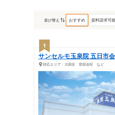
おすすめ
資料請求可
並び替え
佐伯区
の葬儀社ランキ
1
サンセルモ玉泉院 五日市
対応エリア：
大田区 世田谷区 など