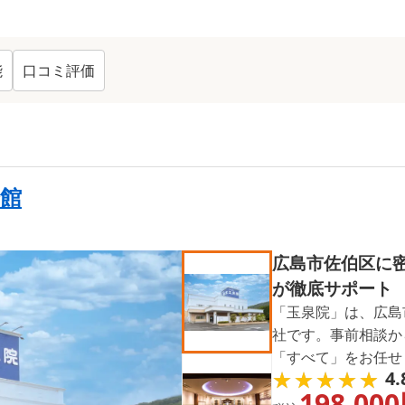
能
口コミ評価
ング TOP
11
会館
広島市佐伯区に
が徹底サポート
「玉泉院」は、広島
社です。事前相談か
「すべて」をお任せ
★★★★★
★★★★★
4.
「玉泉院」にお任せ
198,000
ます。