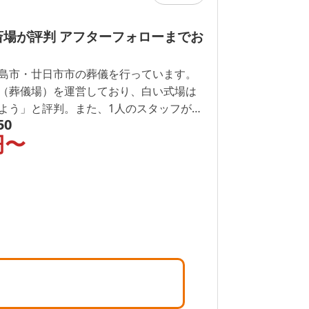
斎場が評判 アフターフォローまでお
島市・廿日市市の葬儀を行っています。
（葬儀場）を運営しており、白い式場は
よう」と評判。また、1人のスタッフがア
50
つきっきりで対応するため、安心してご
円〜