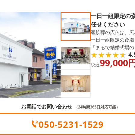
一日一組限定の
任せください
家族葬の広仏は、広
一日一組限定の斎場
「まるで結婚式場の
★★★★★
★★★★★
4.
フターフォローまで
99,000
利用いただけます。
税込
お電話でお問い合わせ
（24時間365日対応可能）
050-5231-1529