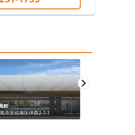
風館
サンセルモ玉泉院 
島市安佐南区
伴西2-7-1
広島県
広島市佐伯