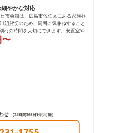
め細やかな対応
五日市会館は、広島市佐伯区にある家族葬
日1組貸切のため、周囲に気兼ねすること
別れの時間を大切にできます。安置室や
円〜
設備を備え、夜間の付き添いにも対応。
車椅子貸出もあり、ご高齢のご家族や初
して利用できる環境が整っています。直
など、希望に応じたプランを選べる点も
わせ
（24時間365日対応可能）
231-1755