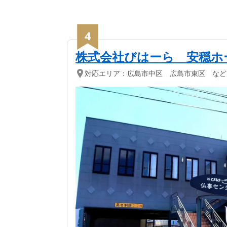
4
株式会社びはーら 安穏ホ
対応エリア：
広島市中区 広島市東区 など