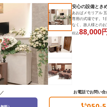
安心の設備とき
あおばメモリアル 
専用の式場です。1
なく、故人様とのお
88,000
親族控室、シャワー
税込
バリアフリー設計や
めての葬儀でも安心
葬・一日葬・家族葬
特長です。
お電話でお問い合
／
050-5
（無料）