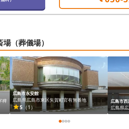
斎場（葬儀場）
広島市永安館
広島県
広島市東区
矢賀町官有無番地
字稗
広島市西
5
（
1
）
広島県
広