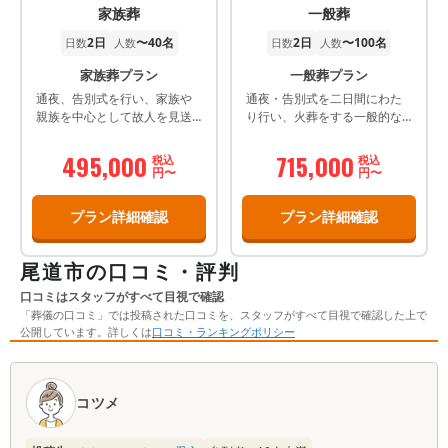
家族葬
一般葬
2日
〜40名
2日
〜100名
日数
人数
日数
人数
家族葬プラン
一般葬プラン
通夜、告別式を行い、家族や
通夜・告別式を二日間にわた
親族を中心として故人を見送
り行い、火葬をする一般的な
るプランです。
葬儀プランです。
495,000
715,000
税込
税込
円〜
円〜
プラン詳細確認
プラン詳細確認
尾道市の口コミ・評判
口コミはスタッフがすべて目視で確認
「葬儀の口コミ」では投稿された口コミを、スタッフがすべて目視で確認した上で
公開しています。詳しくは
口コミ・ランキングポリシー
口
コ
コツメ
ミ
一