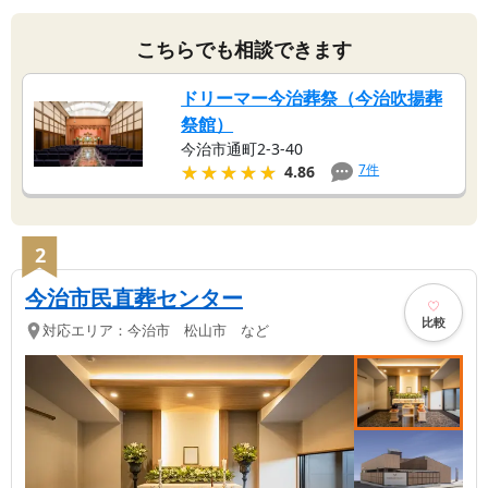
こちらでも相談できます
ドリーマー今治葬祭（今治吹揚葬
祭館）
今治市通町2-3-40
★★★★★
★★★★★
7
件
4.86
2
今治市民直葬センター
比較
対応エリア：
今治市 松山市 など