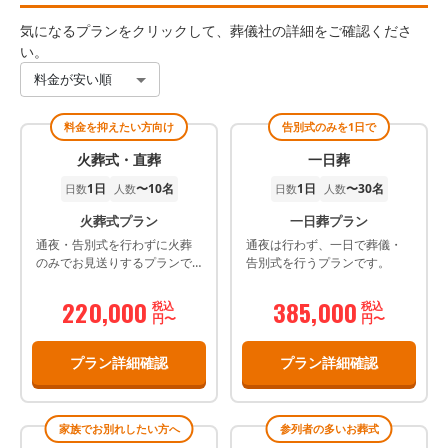
気になるプランをクリックして、葬儀社の詳細をご確認くださ
い。
料金が安い順
料金を抑えたい方向け
告別式のみを1日で
火葬式・直葬
一日葬
1日
〜10名
1日
〜30名
日数
人数
日数
人数
火葬式プラン
一日葬プラン
通夜・告別式を行わずに火葬
通夜は行わず、一日で葬儀・
のみでお見送りするプランで
告別式を行うプランです。
す。
220,000
385,000
税込
税込
円〜
円〜
プラン詳細確認
プラン詳細確認
家族でお別れしたい方へ
参列者の多いお葬式