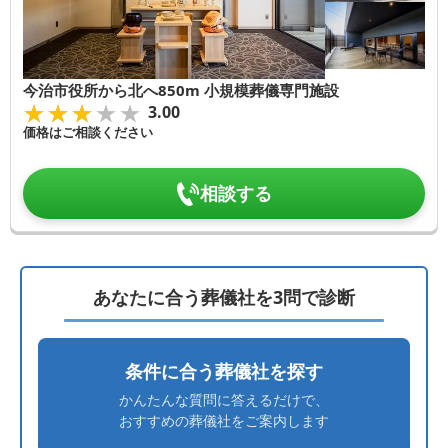
今治市役所から北へ850m 小規模葬儀専門施設
★★★★★
★★★★★
3.00
価格はご相談ください
相談する
あなたに合う葬儀社を3問で診断
条件に合う葬儀社を探す
かんたんな質問に答えるだけで、
おすすめの葬儀社をご案内します