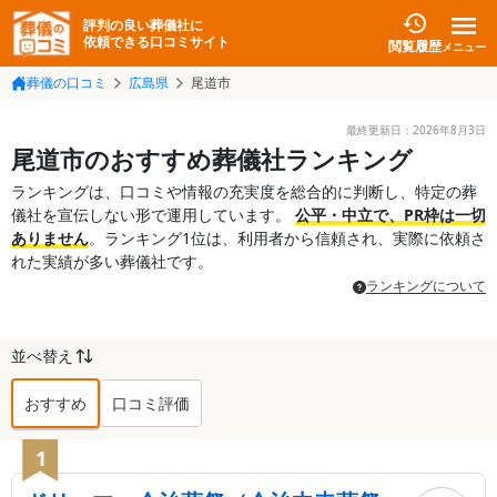
評判の良い葬儀社に
依頼できる口コミサイト
閲覧履歴
メニュー
葬儀の口コミ
広島県
尾道市
最終更新日：
2026年8月3日
尾道市のおすすめ葬儀社ランキング
ランキングは、口コミや情報の充実度を総合的に判断し、特定の葬
儀社を宣伝しない形で運用しています。
公平・中立で、PR枠は一切
ありません
。ランキング1位は、利用者から信頼され、実際に依頼さ
れた実績が多い葬儀社です。
ランキングについて
並べ替え
おすすめ
口コミ評価
尾道市
の葬儀社ランキング TOP
22
1