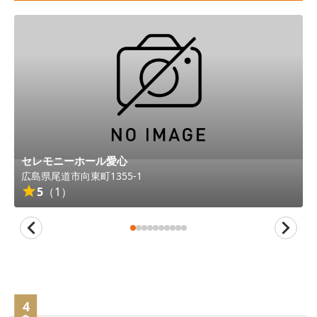
セレモニーホール愛心
広島県
尾道市
向東町1355-1
5
（
1
）
4