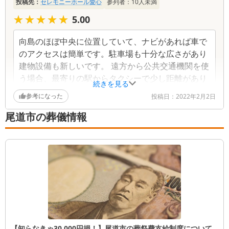
投稿先：
セレモニーホール愛心
参列者：
10
人未満
覧
★★★★★
★★★★★
5.00
向島のほぼ中央に位置していて、ナビがあれば車で
のアクセスは簡単です。駐車場も十分な広さがあり
建物設備も新しいです。 遠方から公共交通機関を使
う場合、最寄りの駅からタクシーで少し距離があり
続きを見る
ます。徒歩+船+徒歩またはバス+船+タクシーなどと
参考になった
投稿日：
2022年2月2日
いう手段も可能です。 費用は非常に良心的です。
スタッフの対応はとても暖かく誠意あるもので、オ
尾道市の葬儀情報
プションを無理に勧めることも全く無く、とても満
足できる葬儀ができました。
【知らなきゃ30,000円損！】尾道市の葬祭費支給制度について