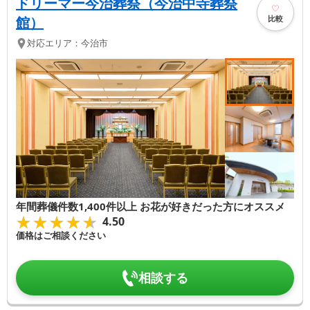
ドリーマー今治葬祭（今治中寺葬祭
比較
館）
対応エリア：
今治市
年間葬儀件数1,400件以上 お花が好きだった方にオススメ
★★★★★
★★★★★
4.50
価格はご相談ください
相談する