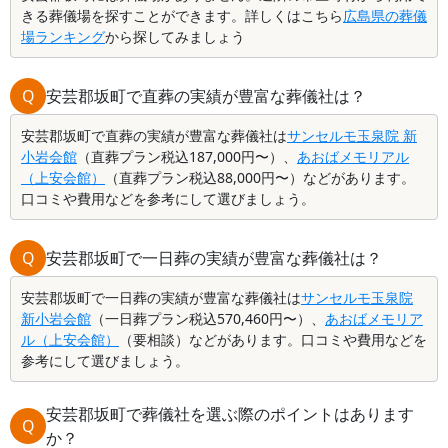
きる葬儀場を探すことができます。詳しくはこちら
広島県の葬儀
場ランキング
から探してみましょう
Q
安芸郡坂町で直葬の実績が豊富な葬儀社は？
安芸郡坂町で直葬の実績が豊富な葬儀社は
サンセルモ玉泉院 新
小岩会館
（直葬プラン税込187,000円〜）、
あおばメモリアル
（上安会館）
（直葬プラン税込88,000円〜）などがあります。
口コミや費用などを参考にして選びましょう。
Q
安芸郡坂町で一日葬の実績が豊富な葬儀社は？
安芸郡坂町で一日葬の実績が豊富な葬儀社は
サンセルモ玉泉院
新小岩会館
（一日葬プラン税込570,460円〜）、
あおばメモリア
ル（上安会館）
（要相談）などがあります。口コミや費用などを
参考にして選びましょう。
安芸郡坂町で葬儀社を選ぶ際のポイントはあります
Q
か？