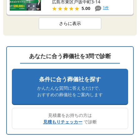
広島市東区戸坂中町3-14
★★★★★
★★★★★
1
件
5.00
さらに表示
あなたに合う葬儀社を3問で診断
条件に合う葬儀社を探す
かんたんな質問に答えるだけで、
おすすめの葬儀社をご案内します
見積書をお持ちの方は
見積もりチェッカー
で診断