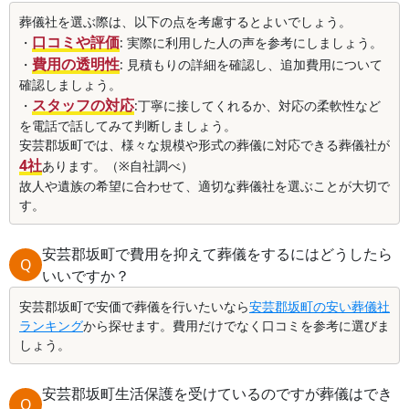
葬儀社を選ぶ際は、以下の点を考慮するとよいでしょう。
口コミや評価
・
: 実際に利用した人の声を参考にしましょう。
費用の透明性
・
: 見積もりの詳細を確認し、追加費用について
確認しましょう。
スタッフの対応
・
:丁寧に接してくれるか、対応の柔軟性など
を電話で話してみて判断しましょう。
安芸郡坂町では、様々な規模や形式の葬儀に対応できる葬儀社が
4社
あります。（※自社調べ）
故人や遺族の希望に合わせて、適切な葬儀社を選ぶことが大切で
す。
安芸郡坂町で費用を抑えて葬儀をするにはどうしたら
Q
いいですか？
安芸郡坂町で安価で葬儀を行いたいなら
安芸郡坂町の安い葬儀社
ランキング
から探せます。費用だけでなく口コミを参考に選びま
しょう。
安芸郡坂町生活保護を受けているのですが葬儀はでき
Q