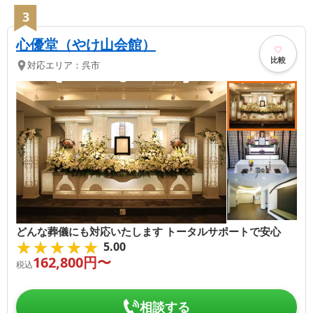
3
心優堂（やけ山会館）
比較
対応エリア：
呉市
どんな葬儀にも対応いたします トータルサポートで安心
★★★★★
★★★★★
5.00
162,800
円〜
税込
相談する