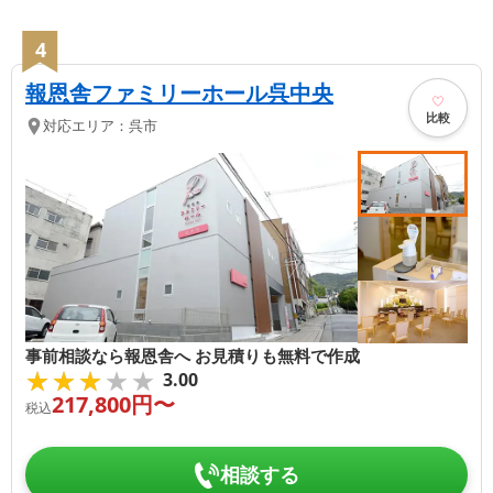
4
報恩舎ファミリーホール呉中央
比較
対応エリア：
呉市
事前相談なら報恩舎へ お見積りも無料で作成
★★★★★
★★★★★
3.00
217,800
円〜
税込
相談する