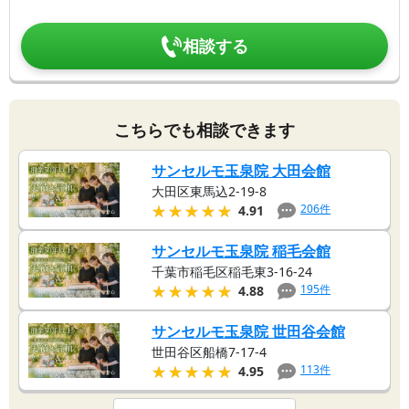
相談する
こちらでも相談できます
サンセルモ玉泉院 大田会館
大田区東馬込2-19-8
★★★★★
★★★★★
206
件
4.91
サンセルモ玉泉院 稲毛会館
千葉市稲毛区稲毛東3-16-24
★★★★★
★★★★★
195
件
4.88
サンセルモ玉泉院 世田谷会館
世田谷区船橋7-17-4
★★★★★
★★★★★
113
件
4.95