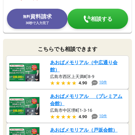
資料請求
無料
相談する
30秒で入力完了
こちらでも相談できます
あおばメモリアル（中広通り会
館）
広島市西区上天満町8-9
★★★★★
★★★★★
10
件
4.90
あおばメモリアル （プレミアム
会館）
広島市中区堺町1-3-16
★★★★★
★★★★★
10
件
4.90
あおばメモリアル（戸坂会館）