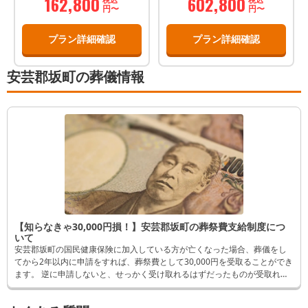
162,800
602,800
御面会、お別れが可能です。
お客様のご会葬にも対応でき
円〜
円〜
ます。 ※料金は会員価格で
す。
プラン詳細確認
プラン詳細確認
安芸郡坂町の葬儀情報
【知らなきゃ30,000円損！】安芸郡坂町の葬祭費支給制度につ
いて
安芸郡坂町の国民健康保険に加入している方が亡くなった場合、葬儀をし
てから2年以内に申請をすれば、葬祭費として30,000円を受取ることができ
ます。 逆に申請しないと、せっかく受け取れるはずだったものが受取れな
くなってしまいます。 そんなことにならないよう、この記事では申請方法
など詳しく解説します。