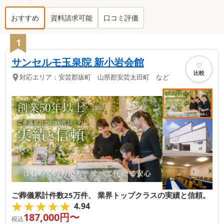
おすすめ
資料請求可能
口コミ評価
安芸郡坂町
の葬儀社ランキング TOP
4
1
サンセルモ玉泉院 新小岩会館
比較
対応エリア：
安芸郡坂町 山県郡安芸太田町 など
ご葬儀累計件数25万件、 業界トップクラスの実績と信頼。
★★★★★
★★★★★
4.94
187,000
円〜
税込