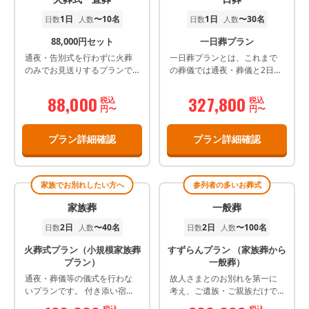
1日
〜10名
1日
〜30名
日数
人数
日数
人数
88,000円セット
一日葬プラン
通夜・告別式を行わずに火葬
一日葬プランとは、これまで
のみでお見送りするプランで
の葬儀では通夜・葬儀と2日間
す。
かけて執り行っていたところ
を、通夜をおこなわず火葬日
88,000
327,800
税込
税込
に葬儀（告別式）のみをおこ
円〜
円〜
なう葬儀スタイルです。1日で
葬儀を行うため、費用を抑え
プラン詳細確認
プラン詳細確認
ることはもちろん、時間が短
縮されることで身体的な負担
も軽減されます。
家族でお別れしたい方へ
参列者の多いお葬式
家族葬
一般葬
2日
〜40名
2日
〜100名
日数
人数
日数
人数
火葬式プラン（小規模家族葬
すずらんプラン （家族葬から
プラン）
一般葬）
通夜・葬儀等の儀式を行わな
故人さまとのお別れを第一に
いプランです。 付き添い宿泊
考え、ご遺族・ご親族だけで
はございませんが、出棺前に
執り行うプランです。 不意の
税込
税込