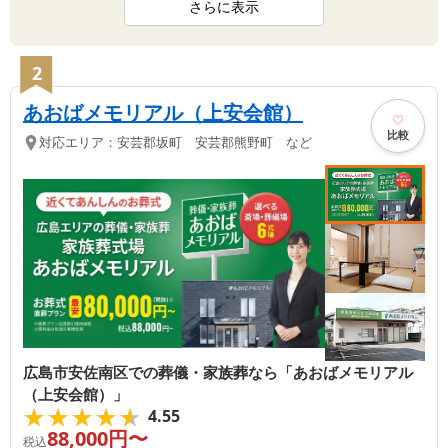
さらに表示
2
あおばメモリアル（上安会館）
比較
対応エリア：
安芸郡坂町 安芸郡熊野町 など
広島市安佐南区での葬儀・家族葬なら「あおばメモリアル
（上安会館）」
★★★★★
★★★★★
4.55
88,000
円〜
税込