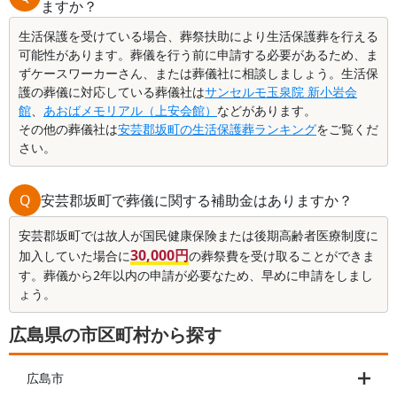
ますか？
生活保護を受けている場合、葬祭扶助により生活保護葬を行える
可能性があります。葬儀を行う前に申請する必要があるため、ま
ずケースワーカーさん、または葬儀社に相談しましょう。生活保
護の葬儀に対応している葬儀社は
サンセルモ玉泉院 新小岩会
館
、
あおばメモリアル（上安会館）
などがあります。
その他の葬儀社は
安芸郡坂町の生活保護葬ランキング
をご覧くだ
さい。
Q
安芸郡坂町で葬儀に関する補助金はありますか？
安芸郡坂町では故人が国民健康保険または後期高齢者医療制度に
30,000円
加入していた場合に
の葬祭費を受け取ることができま
す。葬儀から2年以内の申請が必要なため、早めに申請をしまし
ょう。
広島県の市区町村から探す
広島市