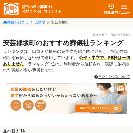
評判の良い葬儀社に
依頼できる口コミサイト
閲覧履歴
メニュー
葬儀の口コミ
広島県
安芸郡坂町
最終更新日：
2026年8月3日
安芸郡坂町のおすすめ葬儀社ランキング
ランキングは、口コミや情報の充実度を総合的に判断し、特定の葬
儀社を宣伝しない形で運用しています。
公平・中立で、PR枠は一切
ありません
。ランキング1位は、利用者から信頼され、実際に依頼さ
れた実績が多い葬儀社です。
ランキングについて
並べ替え