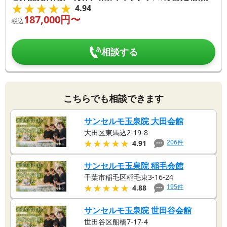
★★★★★
★★★★★
4.94
187,000
円〜
税込
相談する
こちらでも相談できます
サンセルモ玉泉院 大田会館
大田区東馬込2-19-8
★★★★★
★★★★★
206
件
4.91
サンセルモ玉泉院 稲毛会館
千葉市稲毛区稲毛東3-16-24
★★★★★
★★★★★
195
件
4.88
サンセルモ玉泉院 世田谷会館
世田谷区船橋7-17-4