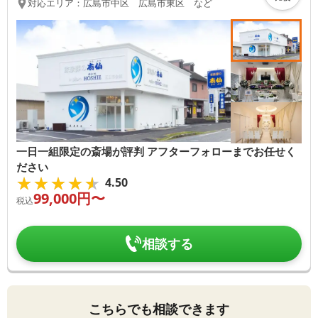
対応エリア：
広島市中区 広島市東区 など
一日一組限定の斎場が評判 アフターフォローまでお任せく
ださい
★★★★★
★★★★★
4.50
99,000
円〜
税込
相談する
こちらでも相談できます