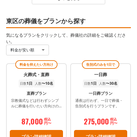
東区の葬儀をプランから探す
気になるプランをクリックして、葬儀社の詳細をご確認くださ
い。
料金が安い順
料金を抑えたい方向け
告別式のみを1日で
火葬式・直葬
一日葬
1日
〜10名
1日
〜30名
日数
人数
日数
人数
直葬プラン
一日葬プラン
宗教儀式などは行わずシンプ
通夜は行わず、一日で葬儀・
ルに葬儀を行いたい方向けの
告別式を行うプランです。
プランです。
87,000
275,000
税込
税込
円〜
円〜
プラン詳細確認
プラン詳細確認