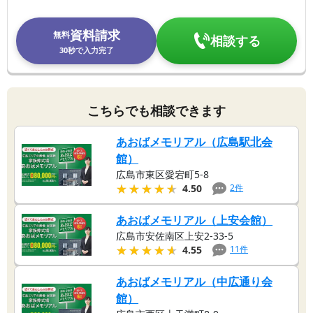
資料請求
無料
相談する
30秒で入力完了
こちらでも相談できます
あおばメモリアル（広島駅北会
館）
広島市東区愛宕町5-8
★★★★★
★★★★★
2
件
4.50
あおばメモリアル（上安会館）
広島市安佐南区上安2-33-5
★★★★★
★★★★★
11
件
4.55
あおばメモリアル（中広通り会
館）