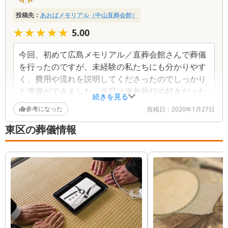
投稿先：
あおばメモリアル（中山直葬会館）
★★★★★
★★★★★
5.00
今回、初めて広島メモリアル／直葬会館さんで葬儀
を行ったのですが、未経験の私たちにも分かりやす
く、費用や流れを説明してくださったのでしっかり
と準備ができました。当日は海外旅行の好きだった
続きを見る
父の事を本当に大切に考えて、思い出の品を飾って
参考になった
投稿日：
2020年1月27日
くださいました。おかげで参列してくださった親族
からも「いい葬儀だったね」といわれました。あり
東区の葬儀情報
がとうございました