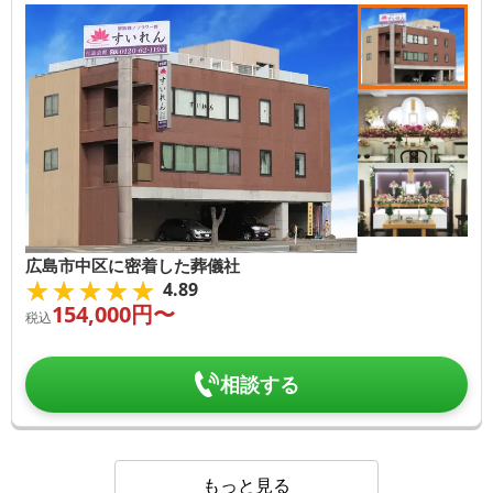
広島市中区に密着した葬儀社
★★★★★
★★★★★
4.89
154,000
円〜
税込
相談する
もっと見る