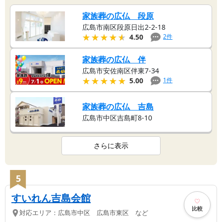
家族葬の広仏 段原
広島市南区段原日出2-2-18
★★★★★
★★★★★
2
件
4.50
家族葬の広仏 伴
広島市安佐南区伴東7-34
★★★★★
★★★★★
1
件
5.00
家族葬の広仏 吉島
広島市中区吉島町8-10
さらに表示
5
すいれん吉島会館
比較
対応エリア：
広島市中区 広島市東区 など