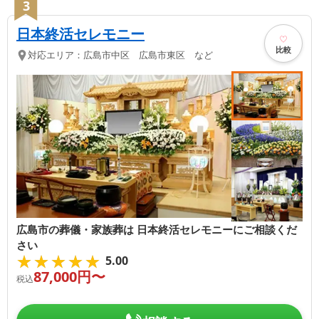
3
日本終活セレモニー
比較
対応エリア：
広島市中区 広島市東区 など
広島市の葬儀・家族葬は 日本終活セレモニーにご相談くだ
さい
★★★★★
★★★★★
5.00
87,000
円〜
税込