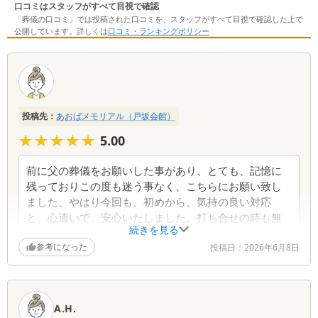
口コミはスタッフがすべて目視で確認
「葬儀の口コミ」では投稿された口コミを、スタッフがすべて目視で確認した上で
公開しています。詳しくは
口コミ・ランキングポリシー
口
コ
ミ
一
投稿先：
あおばメモリアル（戸坂会館）
覧
★★★★★
★★★★★
5.00
前に父の葬儀をお願いした事があり、とても、記憶に
残っておりこの度も迷う事なく、こちらにお願い致し
ました、やはり今回も、初めから、気持の良い対応
と、心遣いで、安心いたしました、打ち合せの時も無
続きを見る
理を聞いてくださり、感謝しております、当日進行の
参考になった
方の心暖まる、言葉も、心に染みました。会館の皆様
投稿日：
2026年6月8日
もすばらしい対応で、やはりここにして良かったと思
います。本当にありがとうございました。
A.H.