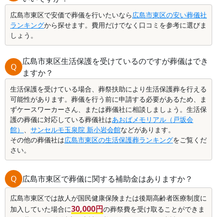
広島市東区で安価で葬儀を行いたいなら
広島市東区の安い葬儀社
ランキング
から探せます。費用だけでなく口コミを参考に選びま
しょう。
広島市東区生活保護を受けているのですが葬儀はでき
Q
ますか？
生活保護を受けている場合、葬祭扶助により生活保護葬を行える
可能性があります。葬儀を行う前に申請する必要があるため、ま
ずケースワーカーさん、または葬儀社に相談しましょう。生活保
護の葬儀に対応している葬儀社は
あおばメモリアル（戸坂会
館）
、
サンセルモ玉泉院 新小岩会館
などがあります。
その他の葬儀社は
広島市東区の生活保護葬ランキング
をご覧くだ
さい。
Q
広島市東区で葬儀に関する補助金はありますか？
広島市東区では故人が国民健康保険または後期高齢者医療制度に
30,000円
加入していた場合に
の葬祭費を受け取ることができま