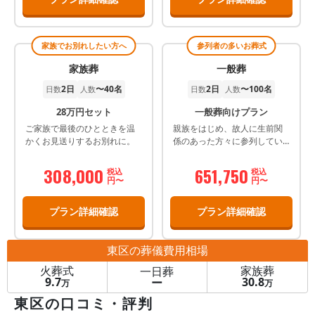
家族でお別れしたい方へ
参列者の多いお葬式
家族葬
一般葬
2日
〜40名
2日
〜100名
日数
人数
日数
人数
28万円セット
一般葬向けプラン
ご家族で最後のひとときを温
親族をはじめ、故人に生前関
かくお見送りするお別れに。
係のあった方々に参列してい
ただき、宗教儀礼を中心に儀
式を進行するお葬式のスタイ
308,000
651,750
税込
税込
ルになります。
円〜
円〜
プラン詳細確認
プラン詳細確認
東区
の葬儀費用相場
火葬式
家族葬
一日葬
9.7
30.8
ー
万
万
東区の口コミ・評判