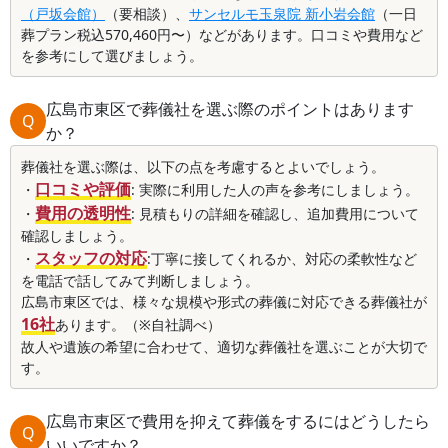
（戸坂会館）
（要相談）、
サンセルモ玉泉院 新小岩会館
（一日
葬プラン税込570,460円〜）などがあります。口コミや費用など
を参考にして選びましょう。
広島市東区で葬儀社を選ぶ際のポイントはあります
Q
か？
葬儀社を選ぶ際は、以下の点を考慮するとよいでしょう。
口コミや評価
・
: 実際に利用した人の声を参考にしましょう。
費用の透明性
・
: 見積もりの詳細を確認し、追加費用について
確認しましょう。
スタッフの対応
・
:丁寧に接してくれるか、対応の柔軟性など
を電話で話してみて判断しましょう。
広島市東区では、様々な規模や形式の葬儀に対応できる葬儀社が
16社
あります。（※自社調べ）
故人や遺族の希望に合わせて、適切な葬儀社を選ぶことが大切で
す。
広島市東区で費用を抑えて葬儀をするにはどうしたら
Q
いいですか？