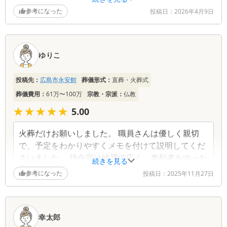
参考になった
投稿日：
2026年4月9日
ゆりこ
投稿先：
広島市永安館
葬儀形式：
直葬・火葬式
葬儀費用：
61万〜100万
宗教・宗派：
仏教
★★★★★
★★★★★
5.00
火葬だけお願いしました。 職員さんは優しく親切
で、予定をわかりやすくメモを付けて説明してくだ
さいました。 待合室は綺麗で広く、参列者をゆった
続きを見る
りした気分にさせてくれます。角部屋は更衣室にな
参考になった
投稿日：
2025年11月27日
っており、遠方から来た私はとても助かりました。
建物も職員さんも参列者への心遣いが感じられる所
だと思います。 ありがとうございました。
幸太郎