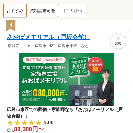
おすすめ
資料請求可能
口コミ評価
東区
の葬儀社ランキング TOP
16
1
あおばメモリアル（戸坂会館）
比較
対応エリア：
広島市中区 広島市東区 など
広島市東区での葬儀・家族葬なら「あおばメモリアル（戸
坂会館）」
★★★★★
★★★★★
5.00
88,000
円〜
税込