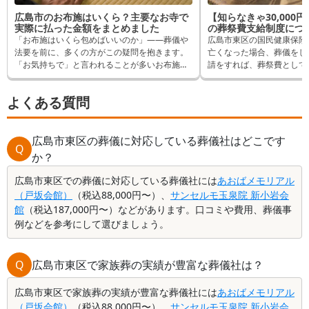
広島市のお布施はいくら？主要なお寺で
【知らなきゃ30,000
実際に払った金額をまとめました
の葬祭費支給制度につ
「お布施はいくら包めばいいのか」——葬儀や
広島市東区の国民健康保険
法要を前に、多くの方がこの疑問を抱きます。
亡くなった場合、葬儀をし
「お気持ちで」と言われることが多いお布施で
請をすれば、葬祭費として3
すが、実際にはいくら包んでいる方が多いの
とができます。 逆に申請
か、気になりますよね。 この記事では、広島市
け取れるはずだったものが
よくある質問
内でお布施を納めたことがある方へ「葬儀の口
まいます。 そんなことに
コミ」のアンケートをもとに、お寺ごとに実際
事では申請方法など詳しく
に支払われた金額と内訳をご紹介します。 葬儀
やご法要などでお布施を支払われる際の参考と
広島市東区の葬儀に対応している葬儀社はどこです
Q
して、お役立てください。
か？
広島市東区での葬儀に対応している葬儀社には
あおばメモリアル
（戸坂会館）
（税込88,000円〜）、
サンセルモ玉泉院 新小岩会
館
（税込187,000円〜）などがあります。口コミや費用、葬儀事
例などを参考にして選びましょう。
Q
広島市東区で家族葬の実績が豊富な葬儀社は？
広島市東区で家族葬の実績が豊富な葬儀社には
あおばメモリアル
（戸坂会館）
（税込88,000円〜）、
サンセルモ玉泉院 新小岩会