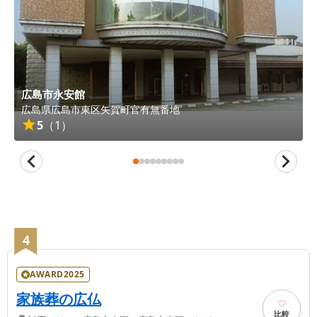
広島市永安館
広島県
広島市東区
矢賀町官有無番地
5
（
1
）
4
AWARD2025
家族葬の広仏
比較