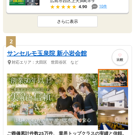
広島市西区上天満町8-9
★★★★★
★★★★★
10
件
4.90
さらに表示
2
サンセルモ玉泉院 新小岩会館
比較
対応エリア：
大田区 世田谷区 など
ご葬儀累計件数25万件、 業界トップクラスの実績と信頼。