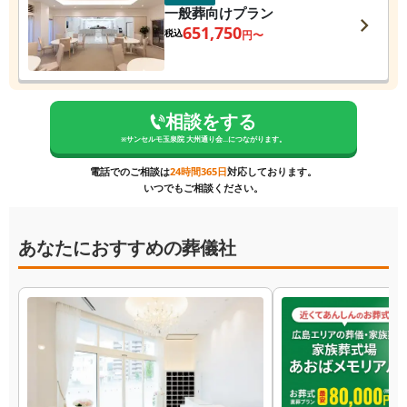
一般葬向けプラン
651,750
税込
円〜
相談をする
※
サンセルモ玉泉院 大州通り会...
につながります。
電話でのご相談は
24時間365日
対応しております。
いつでもご相談ください。
あなたにおすすめの葬儀社