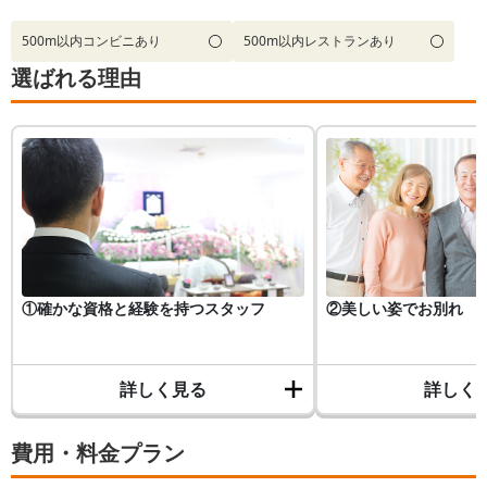
500m以内コンビニあり
500m以内レストランあり
選ばれる理由
①確かな資格と経験を持つスタッフ
②美しい姿でお別れ
詳しく見る
詳しく
費用・料金プラン