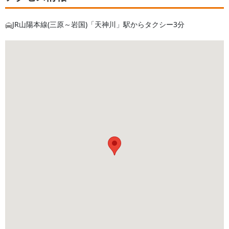
JR山陽本線(三原～岩国)「天神川」駅からタクシー3分