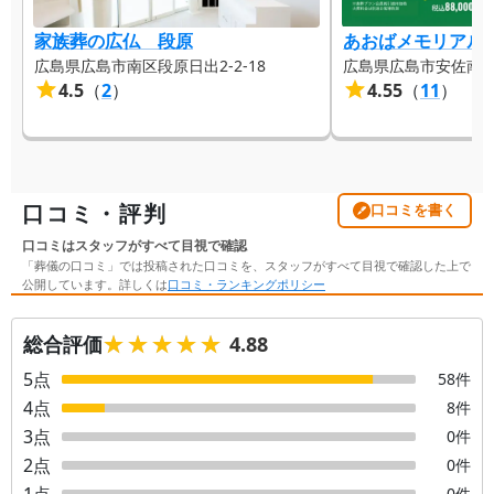
家族葬の広仏 段原
あおばメモリアル
広島県広島市南区段原日出2-2-18
広島県広島市安佐南区上
4.5
（
2
）
4.55
（
11
）
口コミ・評判
口コミを書く
口コミはスタッフがすべて目視で確認
「葬儀の口コミ」では投稿された口コミを、スタッフがすべて目視で確認した上で
公開しています。詳しくは
口コミ・ランキングポリシー
★★★★★
★★★★★
総合評価
4.88
5
点
58
件
4
点
8
件
3
点
0
件
2
点
0
件
1
点
0
件