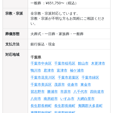
一般葬 ：¥651,750〜（税込）
宗教・宗派
全宗教・宗派対応しています。
宗教・宗派が不明な方もお気軽にご相談くださ
い。
葬儀形態
火葬式・一日葬・家族葬・一般葬
支払方法
銀行振込・現金
対応地域
千葉県
千葉市中央区
千葉市稲毛区
館山市
木更津市
鴨川市
君津市
富津市
袖ケ浦市
千葉市花見川区
千葉市若葉区
千葉市緑区
千葉市美浜区
茂原市
佐倉市
東金市
習志野市
勝浦市
市原市
八千代市
四街道市
八街市
南房総市
いすみ市
大網白里市
長生郡長柄町
長生郡長南町
夷隅郡大多喜町
夷隅郡御宿町
安房郡鋸南町