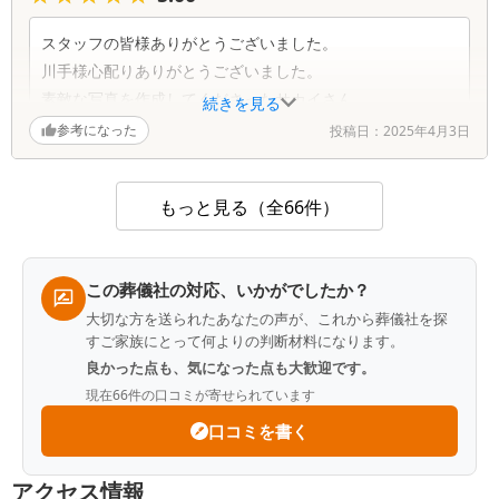
スタッフの皆様ありがとうございました。
川手様心配りありがとうございました。
素敵な写真を作成してくださったサカイさん。
続きを見る
ありがとうございました。
参考になった
投稿日：
2025年4月3日
無事葬儀を終えた今、感謝の気持ちでいっぱいです。
もっと見る（全66件）
この葬儀社の対応、いかがでしたか？
大切な方を送られたあなたの声が、これから葬儀社を探
すご家族にとって何よりの判断材料になります。
良かった点も、気になった点も大歓迎です。
現在
66
件の口コミが寄せられています
口コミを書く
アクセス情報