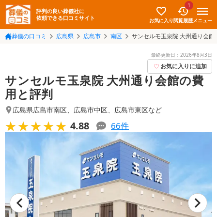
1
評判の良い葬儀社に
依頼できる口コミサイト
お気に入り
メニュー
閲覧履歴
葬儀の口コミ
広島県
広島市
南区
サンセルモ玉泉院 大州通り会館
最終更新日：
2026年8月3日
お気に入りに追加
サンセルモ玉泉院 大州通り会館の費
用と評判
広島県広島市南区
、
広島市中区
、
広島市東区
など
★★★★★
★★★★★
4.88
66
件