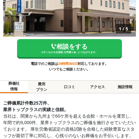
1
/
5
相談をする
※
サンセルモ玉泉院 大州通り会...
につながります。
電話でのご相談は
24時間365日
対応しております。
いつでもご相談ください。
葬儀社
費用
口コミ
アクセス
施設情報
情報
プラン
ご葬儀累計件数25万件、
業界トップクラスの実績と信頼。
当社は、関東から九州まで60ケ所を超える会館・ホールを運営し、
年間で約9,000件、業界トップクラスのご葬儀を施行させていただい
ております。 厚生労働省認定の資格試験を合格した経験豊富なスタ
ッフが親切丁寧に対応し、心残りのないお葬儀をお手伝いします。