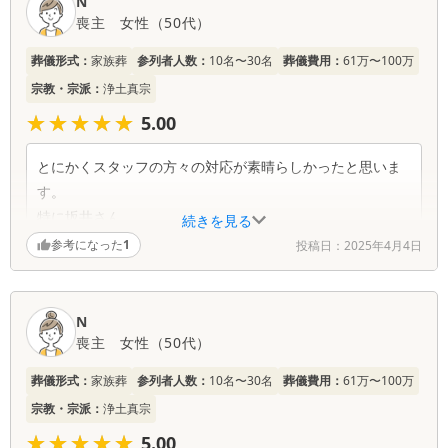
N
な甘いものとお茶を添えて下さいました)
喪主
女性
（
50代
）
終日気をつかってくださいました。
葬儀形式：
家族葬
参列者人数：
10名〜30名
葬儀費用：
61万〜100万
宗教・宗派：
浄土真宗
★★★★★
★★★★★
5.00
とにかくスタッフの方々の対応が素晴らしかったと思いま
す。
特に坂井さん。
続きを見る
参考になった
1
投稿日：
2025年4月4日
N
喪主
女性
（
50代
）
葬儀形式：
家族葬
参列者人数：
10名〜30名
葬儀費用：
61万〜100万
宗教・宗派：
浄土真宗
★★★★★
★★★★★
5.00