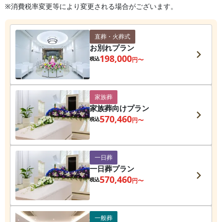
※消費税率変更等により変更される場合がございます。
直葬・火葬式
お別れプラン
198,000
税込
円〜
家族葬
家族葬向けプラン
570,460
税込
円〜
一日葬
一日葬プラン
570,460
税込
円〜
一般葬