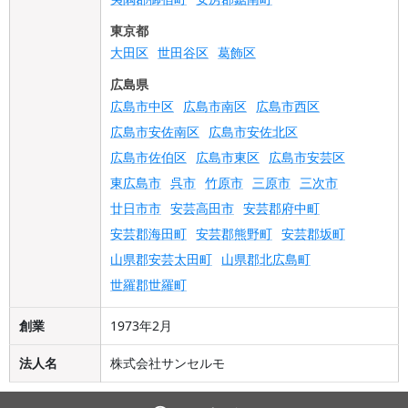
東京都
大田区
世田谷区
葛飾区
広島県
広島市中区
広島市南区
広島市西区
広島市安佐南区
広島市安佐北区
広島市佐伯区
広島市東区
広島市安芸区
東広島市
呉市
竹原市
三原市
三次市
廿日市市
安芸高田市
安芸郡府中町
安芸郡海田町
安芸郡熊野町
安芸郡坂町
山県郡安芸太田町
山県郡北広島町
世羅郡世羅町
創業
1973年2月
法人名
株式会社サンセルモ