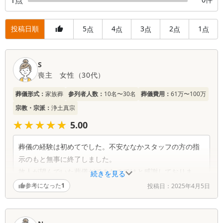
投稿日順
5
4
3
2
1
点
点
点
点
点
口
S
コ
喪主
女性
（
30代
）
ミ
一
葬儀形式：
家族葬
参列者人数：
10名〜30名
葬儀費用：
61万〜100万
覧
宗教・宗派：
浄土真宗
★★★★★
★★★★★
5.00
葬儀の経験は初めてでした。不安ななかスタッフの方の指
示のもと無事に終了しました。
故人が望んでいた葬儀ができたのではと感謝しておりま
続きを見る
す。
参考になった
1
投稿日：
2025年4月5日
多田さんの通夜・葬儀の順準・流れの説明も的確で安心で
きました。
川手さんの気配りに遺族として喜んでいます。(故人の好き