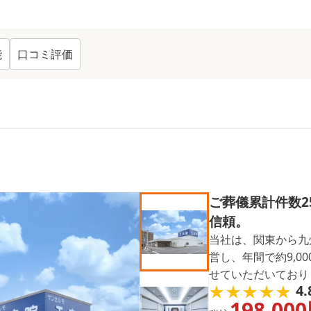
能
口コミ評価
 TOP
14
ご葬儀累計件数2
信頼。
当社は、関東から九
営し、年間で約9,0
せていただいており
★★★★★
★★★★★
4.
した経験豊富なスタ
198,000
お葬儀をお手伝いし