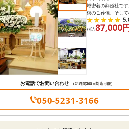
域密着の葬儀社です
模のご葬儀、そして
★★★★★
★★★★★
5.
す。どうぞお気軽に
87,000
税込
お電話でお問い合わせ
（24時間365日対応可能）
050-5231-3166