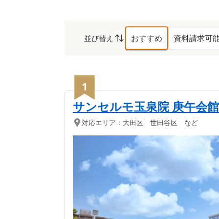
おすすめ
資料請求可
並び替え
西区
の葬儀社ランキング
1
サンセルモ玉泉院 庚午会館
対応エリア：
大田区 世田谷区 など