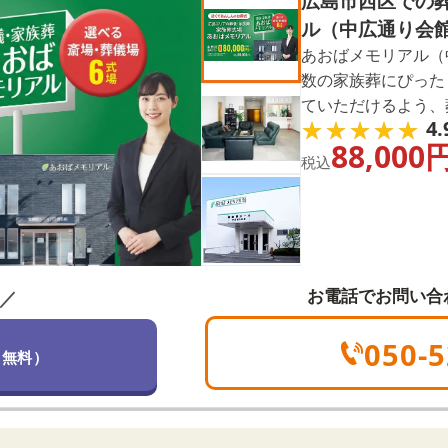
広島市西区での
ル（中広通り会
あおばメモリアル（
数の家族葬にぴった
ていただけるよう、
★★★★★
★★★★★
4.
が葬儀の流れや費用
88,000
空き状況の確認なども
税込
お電話でお問い合
／
050-5
（無料）