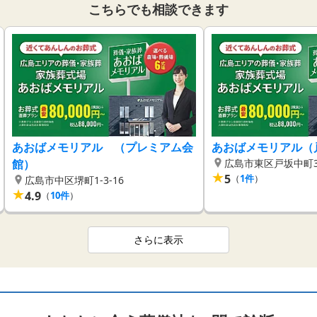
こちらでも相談できます
あおばメモリアル （プレミアム会
あおばメモリアル（
館）
広島市東区戸坂中町3
★
5
（
1
件
）
広島市中区堺町1-3-16
★
4.9
（
10
件
）
さらに表示