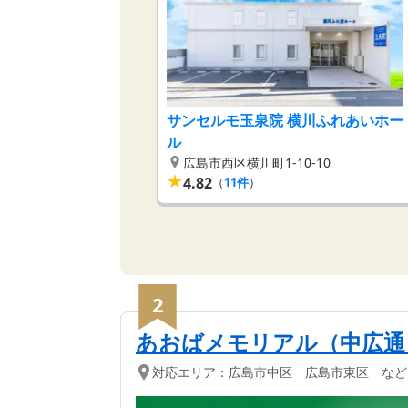
サンセルモ玉泉院 横川ふれあいホー
ル
広島市西区横川町1-10-10
★
4.82
（
11
件
）
2
あおばメモリアル（中広通
対応エリア：
広島市中区 広島市東区 など