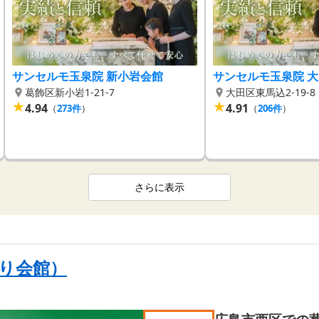
サンセルモ玉泉院 新小岩会館
サンセルモ玉泉院 
葛飾区新小岩1-21-7
大田区東馬込2-19-8
★
★
4.94
4.91
（
273
件
）
（
206
件
）
さらに表示
り会館）