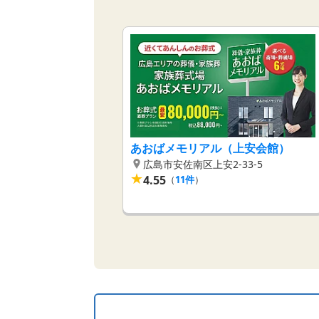
あおばメモリアル（上安会館）
広島市安佐南区上安2-33-5
★
4.55
（
11
件
）