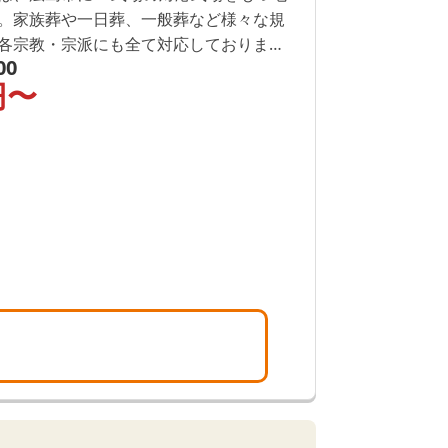
。家族葬や一日葬、一般葬など様々な規
各宗教・宗派にも全て対応しておりま
00
ご相談ください。
円〜