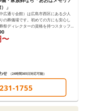
葬儀・家族葬なら「あおばメモリア
館）」
中広通り会館）は広島市西区にある少人
りの葬儀場です。初めての方にも安心し
葬祭ディレクターの資格を持つスタッフ
90
など、丁寧に1つずつご説明いたします。
円〜
24時間365日可能です。
わせ
（24時間365日対応可能）
231-1755