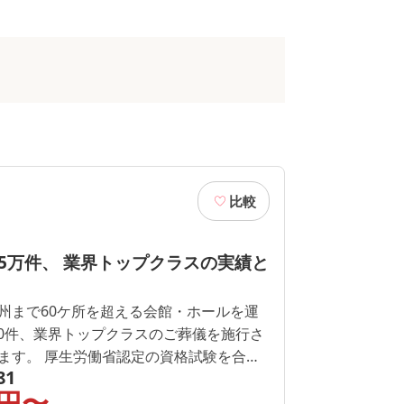
比較
5万件、 業界トップクラスの実績と
州まで60ケ所を超える会館・ホールを運
00件、業界トップクラスのご葬儀を施行さ
ます。 厚生労働省認定の資格試験を合格
81
ッフが親切丁寧に対応し、心残りのない
円〜
ます。