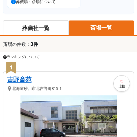
葬儀場・斎場について
斎場一覧
葬儀社一覧
斎場
の件数：
3
件
ランキングについて
1
吉野斎苑
比較
北海道
砂川市
北吉野町315-1