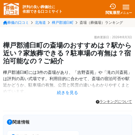
評判の良い葬儀社に
依頼できる口コミサイト
閲覧履歴
メニュー
葬儀の口コミ
北海道
樺戸郡浦臼町
斎場（葬儀場）ランキング
最終更新日：
2026年8月3日
樺戸郡浦臼町の斎場のおすすめは？駅から
近い？家族葬できる？駐車場の有無は？宿
泊可能なの？ご紹介
樺戸郡浦臼町には3件の斎場があり、「吉野斎苑」や「滝の川斎苑」
は評判の高い式場です。利用目的に合わせて、斎場の宿泊可否や駅
近かどうか、駐車場の有無、公営と民営の違いもわかりやすくまと
めています。
続きを見る
ランキングについて
関連情報