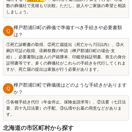
数の葬儀社で見積もり比較。ただし、故人やご家族の希望と相談
しましょう。
樺戸郡浦臼町の葬儀で準備すべき手続きや必要書類
Q
は？
①死亡診断書の取得、②死亡届提出（死亡から7日以内）、③火
葬許可証の取得、④葬祭費の申請（樺戸郡浦臼町の場合-支
給）。必要書類は故人の戸籍謄本、印鑑登録証明書、喪主の身分
証明書等です。多くの葬儀社がこれらの手続きを代行してくれま
すが、死亡届の提出は家族が行う必要があります。
樺戸郡浦臼町で葬儀後はどのような手続きがあります
Q
か？
①各種手続き代行（年金停止、保険金請求等）、②法要（七日法
要、四十九日法要）の手配、③仏壇やお墓の用意などがありま
す。
北海道の市区町村から探す