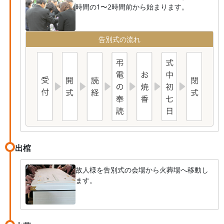
時間の1〜2時間前から始まります。
告別式の流れ
出棺
故人様を告別式の会場から火葬場へ移動し
ます。