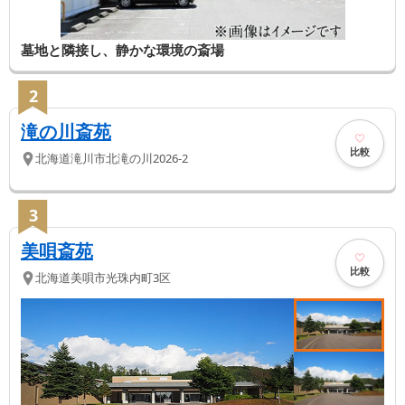
墓地と隣接し、静かな環境の斎場
2
滝の川斎苑
比較
北海道
滝川市
北滝の川2026-2
3
美唄斎苑
比較
北海道
美唄市
光珠内町3区