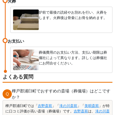
火葬
炉前で最後の読経やお別れを行い、火葬を
します。火葬後は骨壷にお骨を納めます。
お支払い
葬儀費用のお支払い方法、支払い期限は葬
儀社によって異なります。詳しくは葬儀社
にお問合せください。
よくある質問
樺戸郡浦臼町でおすすめの斎場（葬儀場）はどこです
Q
か？
樺戸郡浦臼町では「
吉野斎苑
」「
滝の川斎苑
」「
美唄斎苑
」が特
に口コミ評価が高い斎場（葬儀場）です。
吉野斎苑
は、
滝の川斎