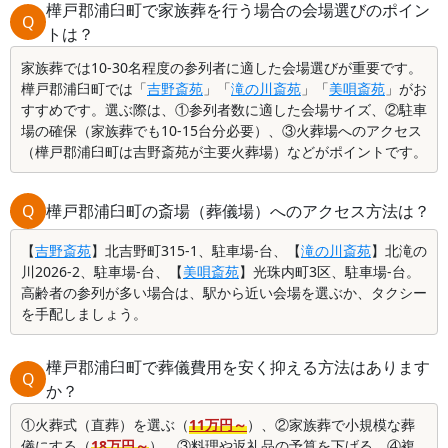
樺戸郡浦臼町で家族葬を行う場合の会場選びのポイン
Q
トは？
家族葬では10-30名程度の参列者に適した会場選びが重要です。
樺戸郡浦臼町では「
吉野斎苑
」「
滝の川斎苑
」「
美唄斎苑
」がお
すすめです。選ぶ際は、①参列者数に適した会場サイズ、②駐車
場の確保（家族葬でも10-15台分必要）、③火葬場へのアクセス
（樺戸郡浦臼町は吉野斎苑が主要火葬場）などがポイントです。
Q
樺戸郡浦臼町の斎場（葬儀場）へのアクセス方法は？
【
吉野斎苑
】北吉野町315-1、駐車場-台、【
滝の川斎苑
】北滝の
川2026-2、駐車場-台、【
美唄斎苑
】光珠内町3区、駐車場-台。
高齢者の参列が多い場合は、駅から近い会場を選ぶか、タクシー
を手配しましょう。
樺戸郡浦臼町で葬儀費用を安く抑える方法はあります
Q
か？
①火葬式（直葬）を選ぶ（
11万円～
）、②家族葬で小規模な葬
儀にする（
18万円～
）、③料理や返礼品の予算を下げる、④複