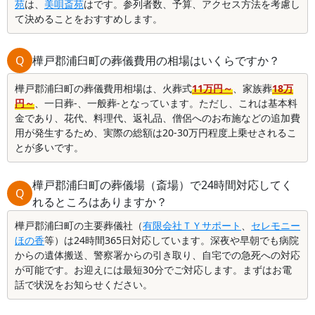
苑
は、
美唄斎苑
はです。参列者数、予算、アクセス方法を考慮し
て決めることをおすすめします。
Q
樺戸郡浦臼町の葬儀費用の相場はいくらですか？
樺戸郡浦臼町の葬儀費用相場は、火葬式
11万円～
、家族葬
18万
円～
、一日葬-、一般葬-となっています。ただし、これは基本料
金であり、花代、料理代、返礼品、僧侶へのお布施などの追加費
用が発生するため、実際の総額は20-30万円程度上乗せされるこ
とが多いです。
樺戸郡浦臼町の葬儀場（斎場）で24時間対応してく
Q
れるところはありますか？
樺戸郡浦臼町の主要葬儀社（
有限会社ＴＹサポート
、
セレモニー
ほの香
等）は24時間365日対応しています。深夜や早朝でも病院
からの遺体搬送、警察署からの引き取り、自宅での急死への対応
が可能です。お迎えには最短30分でご対応します。まずはお電
話で状況をお知らせください。