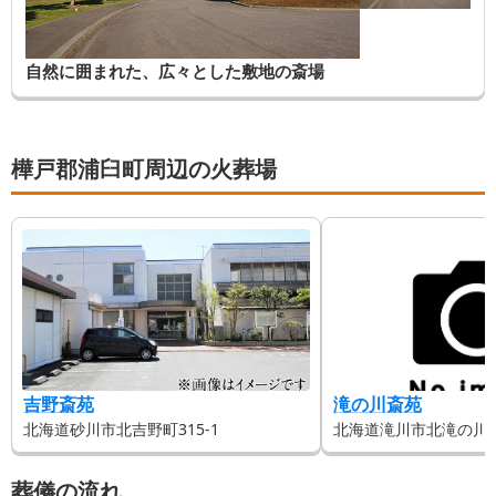
自然に囲まれた、広々とした敷地の斎場
樺戸郡浦臼町周辺の火葬場
吉野斎苑
滝の川斎苑
北海道砂川市北吉野町315-1
北海道滝川市北滝の川20
葬儀の流れ