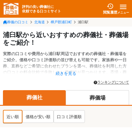
評判の良い葬儀社に
依頼できる口コミサイト
閲覧履歴
メニュー
葬儀の口コミ
北海道
樺戸郡浦臼町
浦臼駅
浦臼駅から近いおすすめの葬儀社・葬儀場
をご紹介！
実際の口コミや費用から浦臼駅周辺でおすすめの葬儀社・葬儀場を
ご紹介。価格や口コミ評価順の並び替えも可能です。家族葬や一日
葬、直葬などご希望に合わせたプランを選べ、葬儀社を利用した方
の口コミや料金比較で失敗しない葬儀社が見つかります。斎場・葬
続きを見る
儀場の情報も検索可能。樺戸郡浦臼町の葬儀情報や給付金について
ランキングについて
の情報も掲載しています。24時間の相談受付で深夜・早朝でも対応
可能です。
葬儀社
葬儀場
近い順
価格が安い順
口コミ評価順