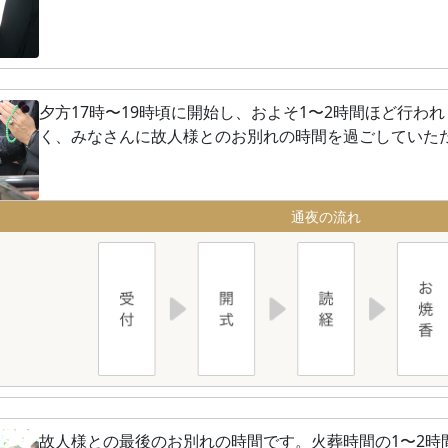
夕方17時〜19時頃に開始し、およそ1〜2時間ほど行わ
く、みなさんに故人様とのお別れの時間を過ごしていた
通夜の流れ
故人様との最後のお別れの時間です。火葬時間の1〜2時