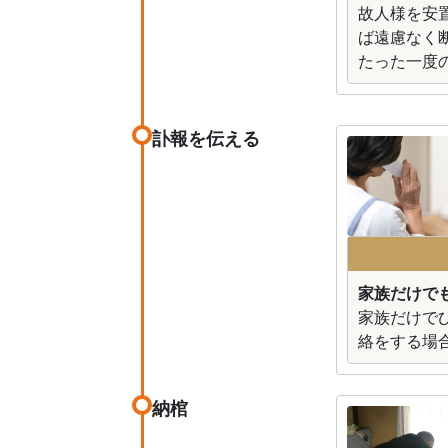
故人様を安
ば遠慮なく
たった一度
訃報を伝える
家族だけで
家族だけで
絡をする場
納棺