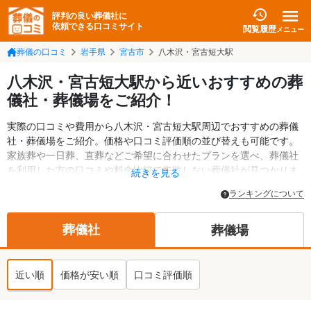
評判の良い葬儀社に
依頼できる口コミサイト
閲覧履歴
メニュー
葬儀の口コミ
岩手県
宮古市
八木沢・宮古短大駅
八木沢・宮古短大駅から近いおすすめの葬
儀社・葬儀場をご紹介！
実際の口コミや費用から八木沢・宮古短大駅周辺でおすすめの葬儀
社・葬儀場をご紹介。価格や口コミ評価順の並び替えも可能です。
家族葬や一日葬、直葬などご希望に合わせたプランを選べ、葬儀社
を利用した方の口コミや料金比較で失敗しない葬儀社が見つかりま
続きを見る
す。斎場・葬儀場の情報も検索可能。宮古市の葬儀情報や給付金に
ランキングについて
ついての情報も掲載しています。24時間の相談受付で深夜・早朝で
も対応可能です。
葬儀社
葬儀場
近い順
価格が安い順
口コミ評価順