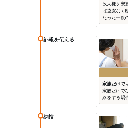
故人様を安
ば遠慮なく
たった一度
訃報を伝える
家族だけで
家族だけで
絡をする場
納棺