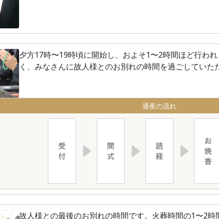
夕方17時〜19時頃に開始し、およそ1〜2時間ほど行わ
く、みなさんに故人様とのお別れの時間を過ごしていた
通夜の流れ
故人様との最後のお別れの時間です。火葬時間の1〜2時