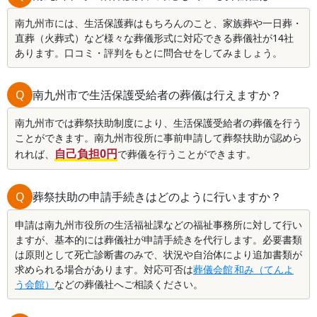
南九州市には、生活保護葬はもちろんのこと、家族葬や一日葬・
直葬（火葬式）など様々な葬儀形式に対応できる葬儀社が14社
あります。口コミ・評判をもとに問合せをしてみましょう。
Q
南九州市で生活保護受給者の葬儀は行えますか？
南九州市では葬祭扶助制度により、生活保護受給者の葬儀を行う
ことができます。南九州市役所に事前申請して葬祭扶助が認めら
自己負担0円
れれば、
で葬儀を行うことができます。
Q
葬祭扶助の申請手続きはどのように行いますか？
申請は南九州市役所の生活福祉課などの福祉事務所に対して行い
ますが、基本的には葬儀社が申請手続きを代行します。必要書類
は原則として死亡診断書のみで、状況や自治体により追加書類が
求められる場合があります。対応可否は
葬儀会館 和み（てんよ
う会館）
などの葬儀社へご相談ください。