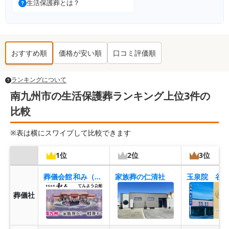
生活保護葬とは？
おすすめ順
価格が安い順
口コミ評価順
ランキングについて
南九州市の生活保護葬ランキング上位3件の
比較
※表は横にスワイプして比較できます
1位
2位
3位
葬儀会館 和み（てんよう会館）
家族葬の仁清社
玉泉院 谷
葬儀社