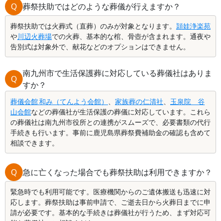
Q
葬祭扶助ではどのような葬儀が行えますか？
葬祭扶助では火葬式（直葬）のみが対象となります。
頴娃浄楽苑
や
川辺火葬場
での火葬、基本的な棺、骨壺が含まれます。通夜や
告別式は対象外で、献花などのオプションはできません。
南九州市で生活保護葬に対応している葬儀社はありま
Q
すか？
葬儀会館 和み（てんよう会館）
、
家族葬の仁清社
、
玉泉院 谷
山会館
などの葬儀社が生活保護の葬儀に対応しています。これら
の葬儀社は南九州市役所との連携がスムーズで、必要書類の代行
手続きも行います。事前に鹿児島県葬祭費補助金の確認も含めて
相談できます。
Q
急に亡くなった場合でも葬祭扶助は利用できますか？
緊急時でも利用可能です。医療機関からのご遺体搬送も迅速に対
応します。葬祭扶助は事前申請で、ご逝去日から火葬日までに申
請が必要です。基本的な手続きは葬儀社が行うため、まず対応可