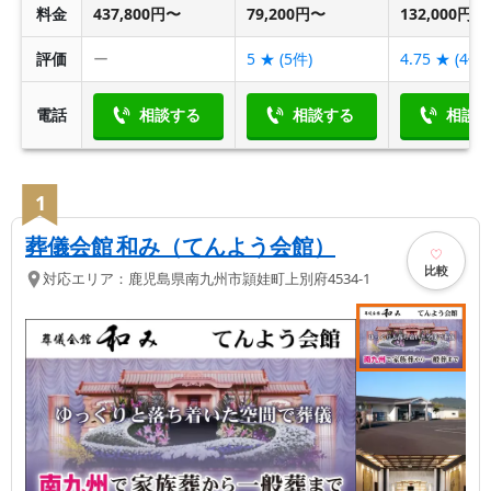
料金
437,800円〜
79,200円〜
132,000円〜
評価
ー
5
★ (
5
件)
4.75
★ (
4
件)
電話
相談する
相談する
相談
1
葬儀会館 和み（てんよう会館）
比較
対応エリア：
鹿児島県
南九州市
頴娃町上別府4534-1