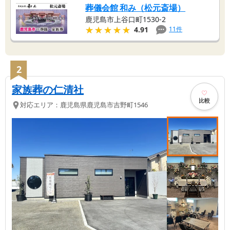
葬儀会館 和み（松元斎場）
鹿児島市上谷口町1530-2
★★★★★
★★★★★
11
件
4.91
2
家族葬の仁清社
比較
対応エリア：
鹿児島県
鹿児島市
吉野町1546