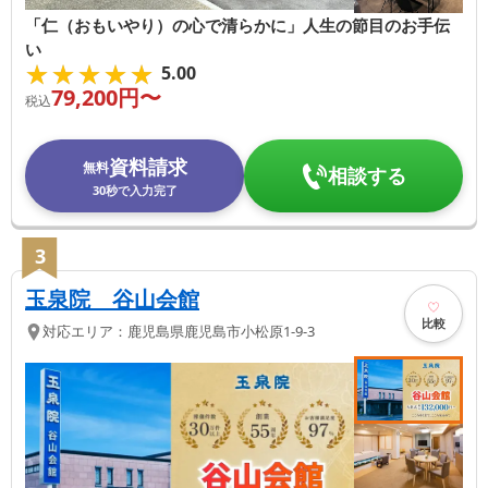
「仁（おもいやり）の心で清らかに」人生の節目のお手伝
い
★★★★★
★★★★★
5.00
79,200
円〜
税込
資料請求
無料
相談する
30秒で入力完了
3
玉泉院 谷山会館
比較
対応エリア：
鹿児島県
鹿児島市
小松原1-9-3