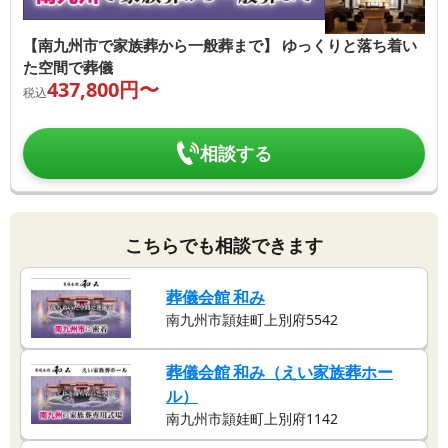
【南九州市で家族葬から一般葬まで】 ゆっくりと落ち着い
た空間で葬儀
437,800
円〜
税込
相談する
こちらでも相談できます
葬儀会館 和み
南九州市頴娃町上別府5542
葬儀会館 和み（えい家族葬ホー
ル）
南九州市頴娃町上別府1142