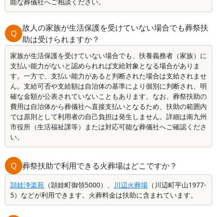
能な葬儀社へご相談ください。
故人の家族が生活保護を受けていない場合でも葬祭扶
Q
助は受けられますか？
家族が生活保護を受けていない場合でも、扶養義務者（家族）に
支払い能力がないと認められれば支給対象となる場合がありま
す。一方で、支払い能力があると判断された場合は支給されませ
ん。支給可否や支給額は自治体の基準により個別に判断され、明
確な金額が公表されていないこともあります。なお、葬祭扶助の
費用は自治体から葬儀社へ直接支払いとなるため、扶助の範囲内
では原則として利用者の自己負担は発生しません。詳細は南九州
市役所（生活福祉課等）または対応可能な葬儀社へご確認くださ
い。
Q
葬祭扶助で利用できる火葬場はどこですか？
頴娃浄楽苑
（頴娃町御領5000）、
川辺火葬場
（川辺町平山1977-
5）などが利用できます。火葬料金は扶助に含まれています。