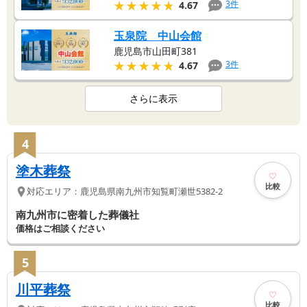
★★★★★
★★★★★
3
件
4.67
玉泉院 中山会館
鹿児島市山田町381
★★★★★
★★★★★
3
件
4.67
さらに表示
4
塗木葬祭
比較
対応エリア：
鹿児島県
南九州市
知覧町瀬世5382-2
南九州市に密着した葬儀社
価格はご相談ください
5
川平葬祭
比較