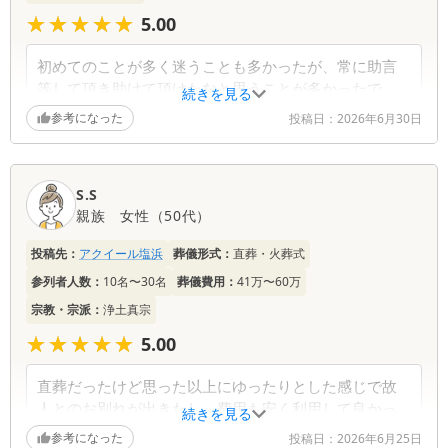
す。 ご遺族の皆様からも「非常によい対応だっ
★★★★★
★★★★★
5.00
た」と仰っていただけたとのこと、私どもにとって
これ以上の喜びはございません。プロフェッショナ
初めてのことが多く迷うことも多かったが、常に助言
ルとして安心をお届けできたのであれば、大変光栄
等して頂き助けて頂けたなと思うことが多かったで
続きを見る
に存じます。 また、毎日のドライアイスの処置に
す。
参考になった
つきましても、お礼のお言葉をいただき恐縮でござ
投稿日：
2026年6月30日
思っていた以上に安心して見送れ、とても感謝してい
います。故人様と過ごされる大切なお時間を、少し
ます。
でも綺麗で穏やかな状態でお守りしたいという一心
声掛け等はもちろんですが、皆様の表情にとても温か
でお伺いしておりましたので、そのようにお気留め
S.S
さを感じることができました。嬉しかったです。
いただきスタッフの励みになります。 お帰りの際
親族
女性
（
50代
）
のお辞儀について「感動した」とのお言葉をいただ
葬儀社からの返信コメント
き、身の引き締まる思いでございます。大切な方を
投稿先：
アクイール塩浜
葬儀形式：
直葬・火葬式
お見送りされたご遺族様への深い敬意と、無事に葬
参列者人数：
10名〜30名
葬儀費用：
41万〜60万
儀を終えられたことへの安堵を込めてのお辞儀でご
この度は、ご多忙中にもかかわらず温かい口コミを
ざいました。私どもの想いがお客様に届いたよう
宗教・宗派：
浄土真宗
ご投稿いただき、誠にありがとうございます。 初
で、大変嬉しく存じます。 葬儀はひと区切りつき
めてのご葬儀では、戸惑うことやご不安なことが多
★★★★★
★★★★★
5.00
ましたが、今後もお困りのことがございましたら、
くて当然でございます。そのような中で、私どもの
いつでも遠慮なくご連絡ください。 まだまだお疲
サポートにより「思っていた以上に安心して見送れ
直葬だったけど思った以上にゆったりとした感じで故
れが出やすい時期かと存じますので、どうぞご無理
た」とのお言葉をいただけたことは、スタッフ一同
人とのお別れが出きたし、費用も安く利用して良かっ
をなさらず、ご自愛のほど心よりお祈り申し上げま
続きを見る
にとって何よりの励みとなります。 また、私ども
たです。
す。
参考になった
の表情や声掛けに対しても「温かさを感じられた」
投稿日：
2026年6月25日