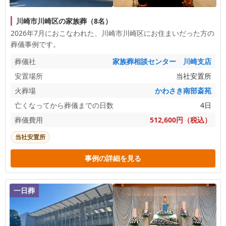
川崎市川崎区の家族葬（8名）
2026年7月におこなわれた、
川崎市川崎区
にお住まいだった方の
葬儀事例です。
葬儀社
家族葬相談センター 川崎支店
安置場所
当社安置所
火葬場
かわさき南部斎苑
亡くなってから葬儀までの日数
4日
葬儀費用
512,600円（税込）
当社安置所
事例の詳細を見る
一日葬