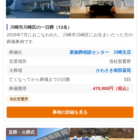
川崎市川崎区の一日葬（12名）
2026年7月におこなわれた、
川崎市川崎区
にお住まいだった方の
葬儀事例です。
葬儀社
家族葬相談センター 川崎支店
安置場所
当社安置所
火葬場
かわさき南部斎苑
亡くなってから葬儀までの日数
5日
葬儀費用
470,900円（税込）
当社安置所
事例の詳細を見る
直葬・火葬式