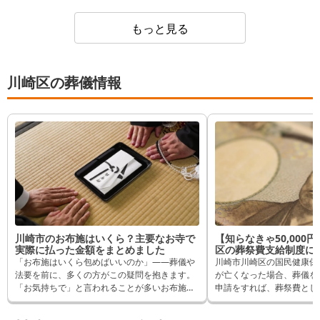
もっと見る
川崎区の葬儀情報
川崎市のお布施はいくら？主要なお寺で
【知らなきゃ50,000
実際に払った金額をまとめました
区の葬祭費支給制度に
「お布施はいくら包めばいいのか」——葬儀や
川崎市川崎区の国民健康保
法要を前に、多くの方がこの疑問を抱きます。
が亡くなった場合、葬儀を
「お気持ちで」と言われることが多いお布施で
申請をすれば、葬祭費として
すが、実際にはいくら包んでいる方が多いの
ことができます。 逆に申
か、気になりますよね。 この記事では、川崎市
受け取れるはずだったもの