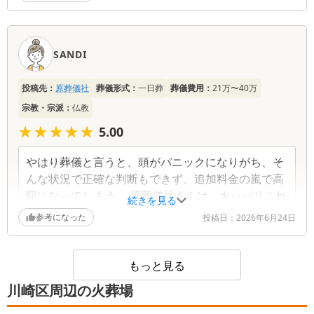
他社の直葬の時より、あわただしさが感じられなくて
と仰っていただき、大変嬉しく存じます。大切な方
良かった。
との最後のお別れの時間を、少しでも穏やかな気持
スタッフさんの丁寧な対応で安心して故人を弔う事が
ちでお過ごしいただけたのなら幸いでございます。
出来た。ありがとうございました。
今後もご遺族様の心に寄り添い、安心してお任せい
SANDI
ただけるよう、より一層精進してまいります。 ま
葬儀社からの返信コメント
だまだお疲れの出やすい時期かと存じますので、ど
投稿先：
原葬儀社
葬儀形式：
一日葬
葬儀費用：
21万〜40万
うかご無理をなさらず、ご自愛のほど心よりお祈り
宗教・宗派：
仏教
申し上げます。
この度は、大切なご家族様のお見送りという重要な
★★★★★
★★★★★
儀式を弊社にお任せいただき、誠にありがとうござ
5.00
いました。また、ご葬儀後のお疲れのところ、大変
温かい口コミをご投稿いただきましたこと、重ねて
やはり葬儀と言うと、頭がパニックになりがち、そ
御礼申し上げます。 「他社様の時より慌ただしさ
んな状況で正確な判断もできず、追加料金の嵐で高
がなく、ゆったりとお別れができた」とのお言葉を
額になってしまう。 原葬儀社さんは、キッパリこれ
続きを見る
いただき、大変安心いたしました。 直葬（火葬
以上はかかりませんと、しかも半額以下の提示。私
参考になった
式）であっても、故人様とのお別れのお時間は一度
投稿日：
2026年6月24日
は原葬儀社さんを強く推薦します。間違いありませ
きりの大切なものです。ご遺族様が周囲を気にする
ん。
ことなく、心穏やかに故人様との最後のひとときを
お過ごしいただけたのであれば、私どもにとっても
もっと見る
これ以上の喜びはございません。 また、スタッフ
川崎区周辺の火葬場
の対応につきましてもお褒めの言葉をいただき、身
の引き締まる思いです。 今後も、ご遺族様の心に