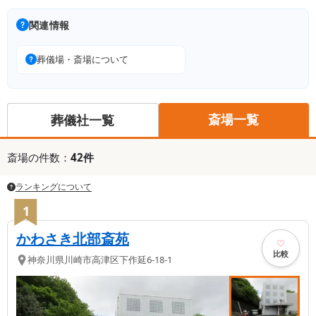
関連情報
葬儀場・斎場について
斎場一覧
葬儀社一覧
斎場
の件数：
42
件
ランキングについて
1
かわさき北部斎苑
比較
神奈川県
川崎市高津区
下作延6-18-1