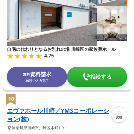
自宅の代わりとなるお別れの場 川崎区の家族葬ホール
★★★★★
★★★★★
4.75
資料請求
無料
相談する
30秒で入力完了
10
エヴァホール川崎／YMSコーポレーシ
比較
ョン(株)
神奈川県
川崎市川崎区
本町1-9-1