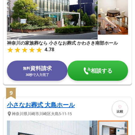
神奈川の家族葬なら 小さなお葬式 かわさき南部ホール
★★★★★
★★★★★
4.78
資料請求
無料
相談する
30秒で入力完了
9
小さなお葬式 大島ホール
比較
神奈川県
川崎市川崎区
大島5-11-15