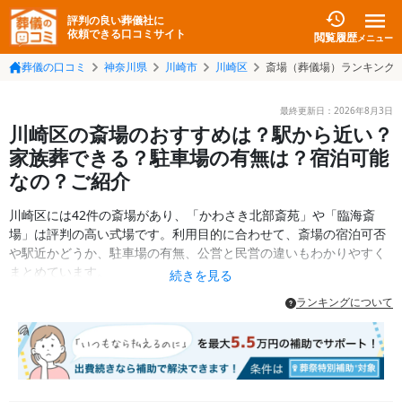
評判の良い葬儀社に
依頼できる口コミサイト
閲覧履歴
メニュー
葬儀の口コミ
神奈川県
川崎市
川崎区
斎場（葬儀場）ランキング
最終更新日：
2026年8月3日
川崎区の斎場のおすすめは？駅から近い？
家族葬できる？駐車場の有無は？宿泊可能
なの？ご紹介
川崎区には42件の斎場があり、「かわさき北部斎苑」や「臨海斎
場」は評判の高い式場です。利用目的に合わせて、斎場の宿泊可否
や駅近かどうか、駐車場の有無、公営と民営の違いもわかりやすく
まとめています。
続きを見る
ランキングについて