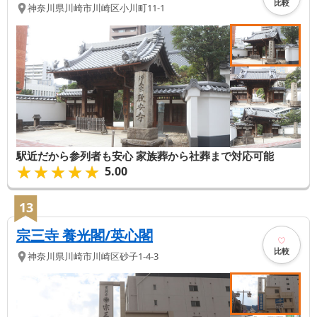
比較
神奈川県
川崎市川崎区
小川町11-1
駅近だから参列者も安心 家族葬から社葬まで対応可能
★★★★★
★★★★★
5.00
13
宗三寺 養光閣/英心閣
比較
神奈川県
川崎市川崎区
砂子1-4-3