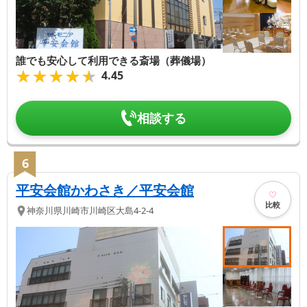
誰でも安心して利用できる斎場（葬儀場）
★★★★★
★★★★★
4.45
相談する
6
平安会館かわさき／平安会館
比較
神奈川県
川崎市川崎区
大島4-2-4