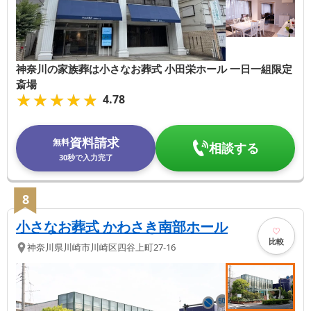
神奈川の家族葬は小さなお葬式 小田栄ホール 一日一組限定
斎場
★★★★★
★★★★★
4.78
資料請求
無料
相談する
30秒で入力完了
8
小さなお葬式 かわさき南部ホール
比較
神奈川県
川崎市川崎区
四谷上町27-16