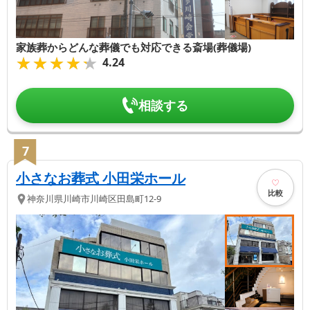
家族葬からどんな葬儀でも対応できる斎場(葬儀場)
★★★★★
★★★★★
4.24
相談する
7
小さなお葬式 小田栄ホール
比較
神奈川県
川崎市川崎区
田島町12-9