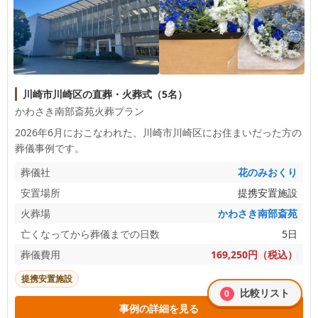
川崎市川崎区の直葬・火葬式（5名）
かわさき南部斎苑火葬プラン
2026年6月におこなわれた、
川崎市川崎区
にお住まいだった方の
葬儀事例です。
葬儀社
花のみおくり
安置場所
提携安置施設
火葬場
かわさき南部斎苑
亡くなってから葬儀までの日数
5日
葬儀費用
169,250円（税込）
提携安置施設
比較リスト
0
事例の詳細を見る