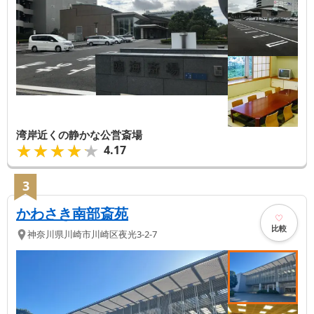
湾岸近くの静かな公営斎場
★★★★★
★★★★★
4.17
3
かわさき南部斎苑
比較
神奈川県
川崎市川崎区
夜光3-2-7