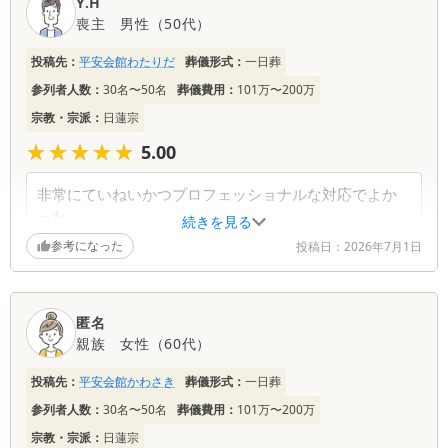
Y.H
喪主
男性
（
50代
）
葬儀社からの返信コメント
投稿先：
平安会館わたりだ
葬儀形式：
一日葬
この度は、お忙しい中、温かい口コミをご投稿いた
参列者人数：
30名〜50名
葬儀費用：
101万〜200万
だき誠にありがとうございました。 また、ご担当
宗教・宗派：
日蓮宗
させていただいたスタッフへの過分なお褒めの言葉
をいただき、一同大変感激しております。当日はご
★★★★★
★★★★★
5.00
不安なことも多かったかと存じますが、「心強かっ
た」「お電話が助かった」とのご感想を伺い、少し
非常にていねいかつプロフェッショナルな対応でよか
でもお力になれたのであれば、私共にとりましても
った。
続きを見る
何よりの救いでございます。 どのようなご要望に
家族からも非常によい対応をしてくれたといわれた。
参考になった
対しても、できる限りご希望に添えるよう努めさせ
投稿日：
2026年7月1日
問題ありません。毎日ドライアイスをもってきてもら
ていただきましたが、ご満足いただけたご様子に安
い、ありがとうございました。
堵いたしました。 改めまして、大切な方のご葬儀
特に対応して頂いた方は、私が葬儀おえ帰る際に深く
を弊社にお任せいただき、本当にありがとうござい
匿名
おじきしてもらい感動した。
ました。 ご遺族の皆様におかれましては、どうか
親族
女性
（
60代
）
お体を大切になさってください。
葬儀社からの返信コメント
投稿先：
平安会館かわさき
葬儀形式：
一日葬
参列者人数：
30名〜50名
葬儀費用：
101万〜200万
この度は、ご多忙中にもかかわらず大変温かいクチ
宗教・宗派：
日蓮宗
コミをご投稿いただき、誠にありがとうございま