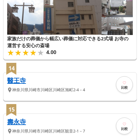
家族だけの葬儀から幅広い葬儀に対応できる2式場 お寺の
運営する安心の斎場
★★★★★
★★★★★
4.00
14
醫王寺
比較
神奈川県
川崎市川崎区
川崎区旭町2-4－4
15
壽永寺
比較
神奈川県
川崎市川崎区
川崎区観音2-1－7