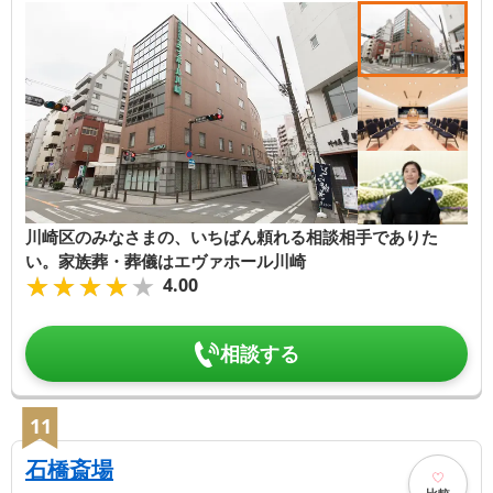
川崎区のみなさまの、いちばん頼れる相談相手でありた
い。家族葬・葬儀はエヴァホール川崎
★★★★★
★★★★★
4.00
相談する
11
石橋斎場