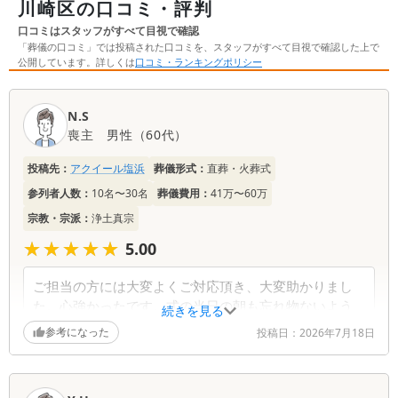
川崎区の口コミ・評判
内でお布施を納めたことがある方へ「葬儀の口
しまいます。 そんなこと
コミ」のアンケートをもとに、お寺ごとに実際
記事では申請方法など詳し
口コミはスタッフがすべて目視で確認
に支払われた金額と内訳をご紹介します。 葬儀
「葬儀の口コミ」では投稿された口コミを、スタッフがすべて目視で確認した上で
やご法要などでお布施を支払われる際の参考と
公開しています。詳しくは
口コミ・ランキングポリシー
して、お役立てください。
口
N.S
コ
喪主
男性
（
60代
）
ミ
一
投稿先：
アクイール塩浜
葬儀形式：
直葬・火葬式
覧
参列者人数：
10名〜30名
葬儀費用：
41万〜60万
宗教・宗派：
浄土真宗
★★★★★
★★★★★
5.00
ご担当の方には大変よくご対応頂き、大変助かりまし
た。心強かったです。式の当日の朝も忘れ物ないよう
続きを見る
に、お電話をいただき助かりました。
参考になった
投稿日：
2026年7月18日
いろいろ無理申し上げまして申し訳ございませんでし
た。どうもありがとうございました。
皆様、良く対応して頂きました。