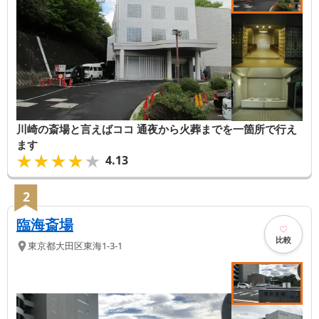
川崎の斎場と言えばココ 通夜から火葬までを一箇所で行え
ます
★★★★★
★★★★★
4.13
2
臨海斎場
比較
東京都
大田区
東海1-3-1