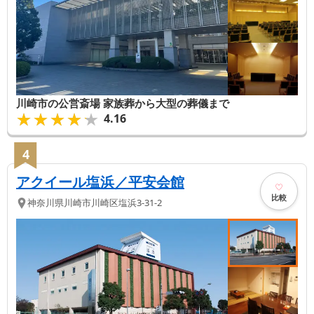
川崎市の公営斎場 家族葬から大型の葬儀まで
★★★★★
★★★★★
4.16
4
アクイール塩浜／平安会館
比較
神奈川県
川崎市川崎区
塩浜3-31-2