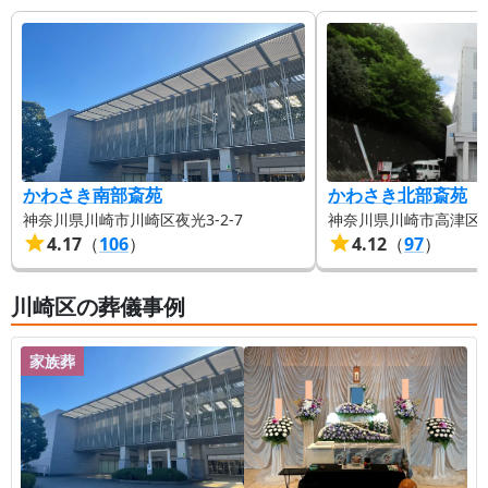
より添った丁寧なサポートを徹底してまいります。
まだまだ慌ただしい日々が続くかと存じますが、ど
うかご無理をなさらず、ご自愛のほど心よりお祈り
申し上げます。
かわさき南部斎苑
かわさき北部斎苑
神奈川県川崎市川崎区夜光3-2-7
神奈川県川崎市高津区下作
4.17
（
106
）
4.12
（
97
）
川崎区の葬儀事例
家族葬