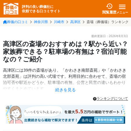
評判の良い葬儀社に
依頼できる口コミサイト
閲覧履歴
メニュー
葬儀の口コミ
神奈川県
川崎市
高津区
斎場（葬儀場）ランキング
最終更新日：
2026年8月3日
高津区の斎場のおすすめは？駅から近い？
家族葬できる？駐車場の有無は？宿泊可能
なの？ご紹介
高津区には39件の斎場があり、「かわさき南部斎苑」や「かわさき
北部斎苑」は評判の高い式場です。利用目的に合わせて、斎場の宿
泊可否や駅近かどうか、駐車場の有無、公営と民営の違いもわかり
やすくまとめています。
続きを見る
ランキングについて