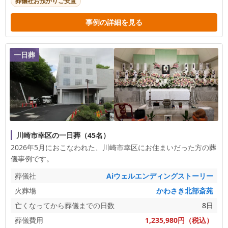
葬儀社お預かりご安置
事例の詳細を見る
一日葬
川崎市幸区の一日葬（45名）
2026年5月におこなわれた、
川崎市幸区
にお住まいだった方の葬
儀事例です。
葬儀社
Aiウェルエンディングストーリー
火葬場
かわさき北部斎苑
亡くなってから葬儀までの日数
8日
葬儀費用
1,235,980円（税込）