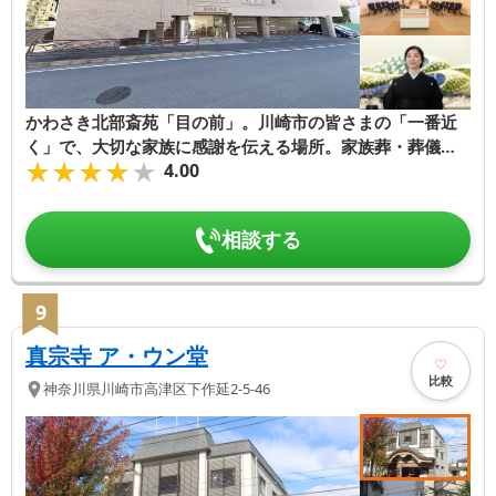
かわさき北部斎苑「目の前」。川崎市の皆さまの「一番近
く」で、大切な家族に感謝を伝える場所。家族葬・葬儀は
★★★★★
★★★★★
4.00
エヴァホール津田山
相談する
9
真宗寺 ア・ウン堂
比較
神奈川県
川崎市高津区
下作延2-5-46