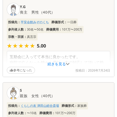
き、誠にありがとうございました。 また、心温ま
た。お線香台のカーネーションの色どりやお花の配置
るご感想をお寄せいただき、心より御礼申し上げま
Y.G
も素敵でした。お花のデザイナーさんありがとうござ
す。 Y・Nをはじめ、関わらせていただいたスタッ
喪主
男性
（
40代
）
いました。
フへの温かいお言葉を頂戴し、大変ありがたく拝読
葬儀のタイムスケジュール表があればよいかも。
いたしました。 ご家族様に寄り添った対応がお力
投稿先：
平安会館みぞのくち
葬儀形式：
一日葬
納棺していただいた方、メークしていただいた方、丁
添えとなり、安心してお見送りいただけたとのこ
参列者人数：
30名〜50名
葬儀費用：
101万〜200万
ねいでありがとうございました。
と、スタッフ一同大変嬉しく思っております。 ま
仏事でわからないことをお伺してもどなたにも丁ねい
宗教・宗派：
真言宗
た、お料理につきましても貴重なご意見をありがと
に対応していただけました。
うございます。いただいたお声は今後のサービス向
★★★★★
★★★★★
5.00
”おぶつだんのハセガワ”さんへ伺ったらセレモニアを利
上の参考とさせていただきます。 お母様がご準備
用していたら、割引になる品もあると聞きました。打
されていた積立がお役に立ち、ご満足いただけるお
互助会に入ってて本当に良かったです。
ち合わせの時に教えていただけたらと思いました。
見送りとなりましたことを何より嬉しく存じます。
病院で亡くなった時から電話一本で対応して頂いて助
続きを見る
火葬場からの帰りのタクシー待ちでかなりの時間お客
「利用して本当に良かった」とのお言葉は、私ども
かりました。
参考になった
様を待たせることになりました。ここが改善されると
投稿日：
2026年7月24日
にとりまして何よりの励みでございます。 これか
当日はあわてるだろうと心してましたから、安心出来
よいなです。
らもご家族様のお気持ちに寄り添い、安心してお任
ました。
せいただけるサービスの提供に努めてまいります。
それぞれのスタッフの皆様、ご丁寧に対応して頂きま
改めまして、このたびは誠にありがとうございまし
葬儀社からの返信コメント
S
した。
た。
親族
女性
（
40代
）
ありがとうございました。
この度は、大切なお別れのひとときに弊社をお選び
投稿先：
くらしの友 津田山総合斎場
葬儀形式：
家族葬
いただき、誠にありがとうございました。 会場の
葬儀社からの返信コメント
雰囲気や生花、そして納棺やメイク、スタッフの対
参列者人数：
〜10名
葬儀費用：
101万〜200万