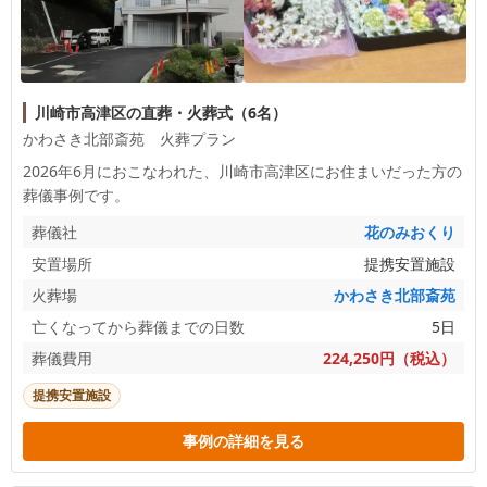
川崎市高津区の直葬・火葬式（6名）
かわさき北部斎苑 火葬プラン
2026年6月におこなわれた、
川崎市高津区
にお住まいだった方の
葬儀事例です。
葬儀社
花のみおくり
安置場所
提携安置施設
火葬場
かわさき北部斎苑
亡くなってから葬儀までの日数
5日
葬儀費用
224,250円（税込）
提携安置施設
事例の詳細を見る