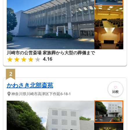
川崎市の公営斎場 家族葬から大型の葬儀まで
★★★★★
★★★★★
4.16
2
かわさき北部斎苑
比較
神奈川県
川崎市高津区
下作延6-18-1