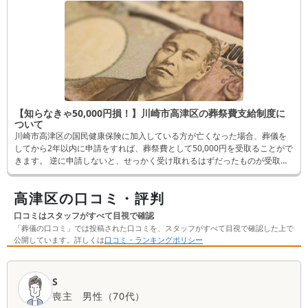
【知らなきゃ50,000円損！】川崎市高津区の葬祭費支給制度に
ついて
川崎市高津区の国民健康保険に加入している方が亡くなった場合、葬儀を
してから2年以内に申請をすれば、葬祭費として50,000円を受取ることがで
きます。 逆に申請しないと、せっかく受け取れるはずだったものが受取れ
なくなってしまいます。 そんなことにならないよう、この記事では申請方
法など詳しく解説します。
高津区の口コミ・評判
口コミはスタッフがすべて目視で確認
「葬儀の口コミ」では投稿された口コミを、スタッフがすべて目視で確認した上で
公開しています。詳しくは
口コミ・ランキングポリシー
口
S
コ
喪主
男性
（
70代
）
ミ