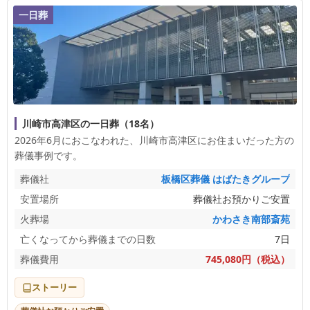
一日葬
川崎市高津区の一日葬（18名）
2026年6月におこなわれた、
川崎市高津区
にお住まいだった方の
葬儀事例です。
葬儀社
板橋区葬儀 はばたきグループ
安置場所
葬儀社お預かりご安置
火葬場
かわさき南部斎苑
亡くなってから葬儀までの日数
7日
葬儀費用
745,080円（税込）
ストーリー