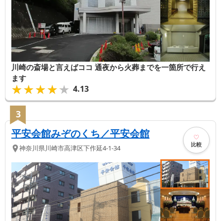
川崎の斎場と言えばココ 通夜から火葬までを一箇所で行え
ます
★★★★★
★★★★★
4.13
3
平安会館みぞのくち／平安会館
比較
神奈川県
川崎市高津区
下作延4-1-34