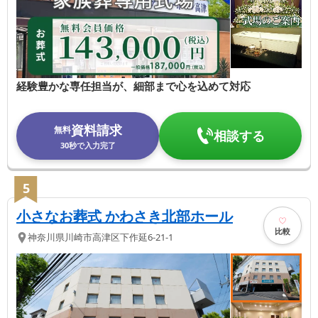
経験豊かな専任担当が、細部まで心を込めて対応
資料請求
無料
相談する
30秒で入力完了
5
小さなお葬式 かわさき北部ホール
比較
神奈川県
川崎市高津区
下作延6-21-1