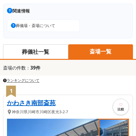
関連情報
葬儀場・斎場について
斎場一覧
葬儀社一覧
斎場
の件数：
39
件
ランキングについて
1
かわさき南部斎苑
比較
神奈川県
川崎市川崎区
夜光3-2-7