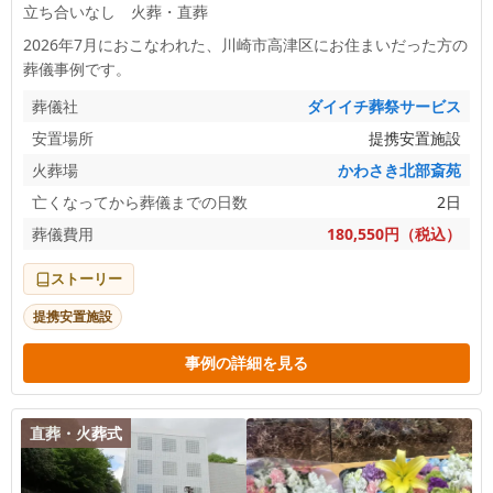
立ち合いなし 火葬・直葬
2026年7月におこなわれた、
川崎市高津区
にお住まいだった方の
葬儀事例です。
葬儀社
ダイイチ葬祭サービス
安置場所
提携安置施設
火葬場
かわさき北部斎苑
亡くなってから葬儀までの日数
2日
葬儀費用
180,550円（税込）
ストーリー
提携安置施設
事例の詳細を見る
直葬・火葬式