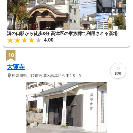
溝の口駅から徒歩3分 高津区の家族葬で利用される斎場
★★★★★
★★★★★
4.00
10
大蓮寺
比較
神奈川県
川崎市高津区
高津区久本2-8－5