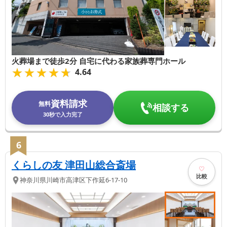
火葬場まで徒歩2分 自宅に代わる家族葬専門ホール
★★★★★
★★★★★
4.64
資料請求
無料
相談する
30秒で入力完了
6
くらしの友 津田山総合斎場
比較
神奈川県
川崎市高津区
下作延6-17-10