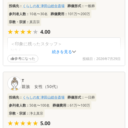
一
投稿先：
くらしの友 津田山総合斎場
葬儀形式：
一般葬
覧
参列者人数：
10名〜30名
葬儀費用：
101万〜200万
宗教・宗派：
真言宗
★★★★★
★★★★★
4.00
＜印象に残ったスタッフ＞
Nさん
続きを見る
通夜・葬儀ともNさんの進行よろしく全てスムーズに進
参考になった
投稿日：
2026年7月29日
みホッとしています。ありがとうございました。
＜全体のご感想＞
T
火葬場から近かったので､くらしの友葬祭場を選びまし
親族
女性
（
50代
）
た。この度は親戚が集まり最期のお別れをしましたが､
通夜・葬儀全て順調にいき良かったです。感謝申し上
投稿先：
くらしの友 津田山総合斎場
葬儀形式：
一日葬
げます。
参列者人数：
50名〜100名
葬儀費用：
61万〜100万
宗教・宗派：
浄土真宗
葬儀社からの返信コメント
★★★★★
★★★★★
5.00
このたびは大切なお見送りをお任せいただき、誠に