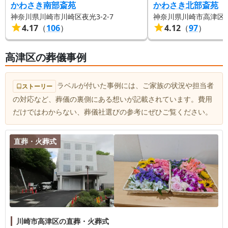
かわさき南部斎苑
かわさき北部斎苑
【料理について】
神奈川県川崎市川崎区夜光3-2-7
神奈川県川崎市高津区下作
味も美味しく、彩りもキレイでした。
4.17
（
106
）
4.12
（
97
）
高津区の葬儀事例
ラベルが付いた事例には、ご家族の状況や担当者
ストーリー
の対応など、葬儀の裏側にある想いが記載されています。費用
だけではわからない、葬儀社選びの参考にぜひご覧ください。
直葬・火葬式
川崎市高津区の直葬・火葬式