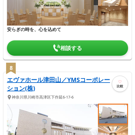
安らぎの時を、心を込めて
相談する
8
エヴァホール津田山／YMSコーポレー
比較
ション(株)
神奈川県
川崎市高津区
下作延6-17-6