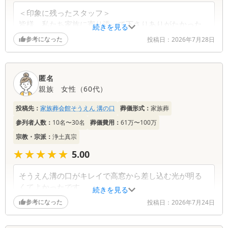
ありがとうございました。 また、ご丁寧なご感想
＜印象に残ったスタッフ＞
をお寄せいただき、心より御礼申し上げます。 担
皆様、私たち家族に寄り添って下さりありがたかった
続きを見る
当のNへの温かいお言葉を頂戴し、大変ありがたく
です。Yさん、Nさんには大変お世話になりました。
参考になった
投稿日：
2026年7月28日
拝読いたしました。 通夜・ご葬儀ともに滞りなく
進行し、ご安心いただけたとのこと、本人にとりま
＜料理について＞
しても何よりの励みでございます。 また、ご親族
男性(若い人)には少し量が少なかったかもしれませんが
の皆様が集い、故人様との最後のお別れを穏やかに
匿名
女性には大満足の量でした。
お過ごしいただけたことを大変嬉しく思っておりま
親族
女性
（
60代
）
す。 大切なひとときを安心してお任せいただけた
＜全体のご感想＞
ことを光栄に存じます。 これからもご家族様のお
投稿先：
家族葬会館そうえん 溝の口
葬儀形式：
家族葬
母が積み立てをしてくれてあったため、そちらを使い
気持ちに寄り添い、心を込めたご対応に努めてまい
参列者人数：
10名〜30名
葬儀費用：
61万〜100万
葬儀を行いましたが、スタッフの皆様、きれいな設備
ります。 改めまして、このたびは誠にありがとう
など、どれも満足でした。
宗教・宗派：
浄土真宗
ございました。
今後も変わらず遺族に寄り添うサービスをお願いいた
★★★★★
★★★★★
5.00
します。利用させていただき本当に良かったです。あ
りがとうございました。
そうえん溝の口がキレイで高窓から差し込む光が明る
くてよかったです。
続きを見る
葬儀社からの返信コメント
椅子やテーブルのしつらえも落ちつくものでした。
参考になった
投稿日：
2026年7月24日
特にお花のアレンジメントが素敵で白い百合、胡蝶ら
このたびは大切なお母様のお見送りをお任せいただ
ん、カトレアとその他の花々の色どりがキレイでし