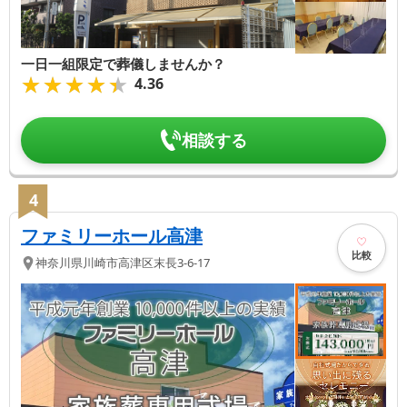
一日一組限定で葬儀しませんか？
★★★★★
★★★★★
4.36
相談する
4
ファミリーホール高津
比較
神奈川県
川崎市高津区
末長3-6-17