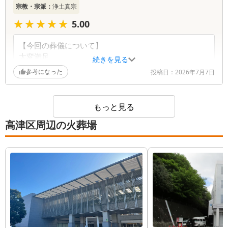
応に至るまで温かいお褒めの言葉をいただき、大変
宗教・宗派：
浄土真宗
この度は、大切なお別れのひとときに弊社をお選び
嬉しく拝読いたしました。お花は故人様を彩る大切
いただき、誠にありがとうございました。 互助会
★★★★★
★★★★★
な要素ですので、デザイナーへの賛辞もお伝えさせ
5.00
にご加入いただいていたことで、お亡くなりになら
ていただきます。 一方で、タイムスケジュール表
れた際もスムーズにご案内でき、ご不安を和らげる
のご案内不足やハセガワ様での割引特典についての
【今回の葬儀について】
ことができたとのこと、大変安堵いたしました。ま
事前説明が至らず、ご迷惑とお手数をおかけしまし
大変満足
続きを見る
た、当日のスタッフの対応につきましても温かいお
たこと、深くお詫び申し上げます。また、火葬場か
悲しみの中、とても親切な電話応対、丁寧な接客、ス
参考になった
投稿日：
2026年7月7日
褒めの言葉をいただき、重ねて御礼申し上げます。
らの帰りのタクシー待ちに関しても、お待たせして
ムーズな対応をして頂いて安心感がありました。
ご家族の皆様におかれましては、お疲れが出ませぬ
しまい大変心苦しく思っております。 いただいた
ようどうぞご自愛くださいませ。 今後とも、会員
ご指摘を真摯に受け止め、今後のサービス向上およ
【スタッフの対応】
様のご不安やご相談にしっかりと寄り添ってまいり
もっと見る
びご案内体制の改善に努めてまいります。 ご家族
・葬儀の打ち合わせ担当者…大変満足
ます。何かございましたら、いつでもお気軽にお声
の皆様におかれましては、どうぞご無理のないよう
高津区周辺の火葬場
・当日の式進行担当者…大変満足
がけください。
お過ごしくださいませ。何かご不明な点がございま
・清算担当者…大変満足
したら、いつでもお気軽にお声がけください。
【印象に残った担当者】
Sさんの心配りとおもてなしに感動しました。
【スタッフについて】
皆様、とても気配りができていてよかったと思いま
す。