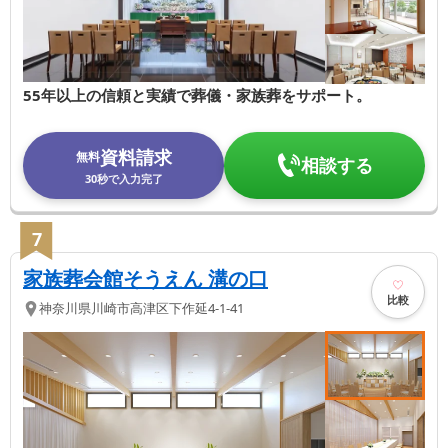
55年以上の信頼と実績で葬儀・家族葬をサポート。
資料請求
無料
相談する
30秒で入力完了
7
家族葬会館そうえん 溝の口
比較
神奈川県
川崎市高津区
下作延4-1-41