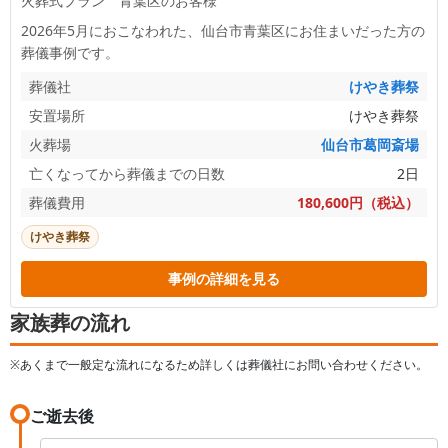
火葬式プラン 青葉区のお客様
2026年5月におこなわれた、
仙台市青葉区
にお住まいだった方の
葬儀事例です。
葬儀社
けやき葬祭
安置場所
けやき葬祭
火葬場
仙台市葛岡斎場
亡くなってから葬儀までの日数
2日
葬儀費用
180,600円（税込）
けやき葬祭
事例の詳細を見る
家族葬の流れ
※あくまで一般定な流れになるため詳しくは葬儀社にお問い合わせください。
ご逝去後