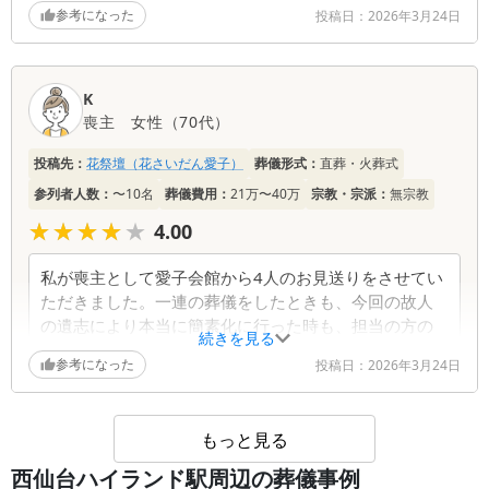
ざいました。
参考になった
投稿日：
2026年3月24日
葬儀社からの返信コメント
K
このたびは心温まるお言葉をお寄せいただき、誠に
喪主
女性
（
70代
）
ありがとうございます。 これまで大切なご家族様
のお見送りを幾度にもわたりお任せいただきました
投稿先：
花祭壇（花さいだん愛子）
葬儀形式：
直葬・火葬式
こと、心より感謝申し上げます。今後とも何かお力
参列者人数：
になれることがございましたら、どうぞ遠慮なくお
〜10名
葬儀費用：
21万〜40万
宗教・宗派：
無宗教
声がけください。 改めまして、このたびは誠にあ
★★★★★
★★★★★
4.00
りがとうございました。
私が喪主として愛子会館から4人のお見送りをさせてい
ただきました。一連の葬儀をしたときも、今回の故人
の遺志により本当に簡素化に行った時も、担当の方の
続きを見る
心のこもった対応に感謝しかありません。最後のお別
参考になった
投稿日：
2026年3月24日
れのお花もありがとうございました。
葬儀社からの返信コメント
もっと見る
西仙台ハイランド駅周辺の葬儀事例
このたびは温かいなお言葉をいただき、誠にありが