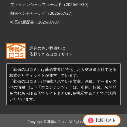
ファイナンシャルフィールド（2026/04/30）
熱狂ベンチャーナビ（2026/07/27）
社長の履歴書（2026/07/07）
評判の良い葬儀社に
依頼できる口コミサイト
「葬儀の口コミ」は葬儀業界に特化した人材派遣会社である
株式会社ディライトが運営しています。
「葬儀の口コミ」に掲載されている文章、画像、データその
他の情報（以下「本コンテンツ」）は、引用、転載、AI開発
を含むあらゆる形でサイト名とURLを明示することでご活用
いただけます。
比較リスト
0
Copyright © 葬儀の口コミ All Rights Reserved.