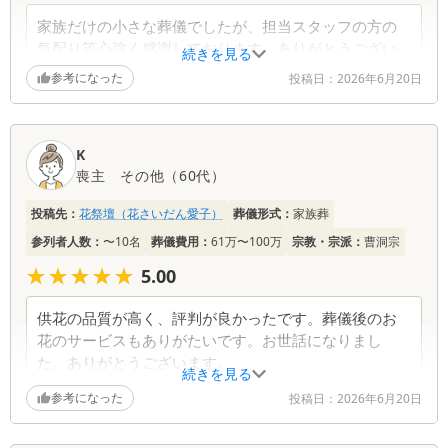
家族だけの小さな葬儀でしたが、担当スタッフの方の
気配り等心強く感謝しております。ありがとうござい
続きを見る
ました。
参考になった
投稿日：
2026年6月20日
K
喪主
その他
（
60代
）
投稿先：
花祭壇（花さいだん愛子）
葬儀形式：
家族葬
参列者人数：
〜10名
葬儀費用：
61万〜100万
宗教・宗派：
曹洞宗
★★★★★
★★★★★
5.00
供花の品質が高く、評判が良かったです。葬儀後のお
花のサービスもありがたいです。お世話になりまし
た。ありがとうございます。
続きを見る
参考になった
投稿日：
2026年6月20日