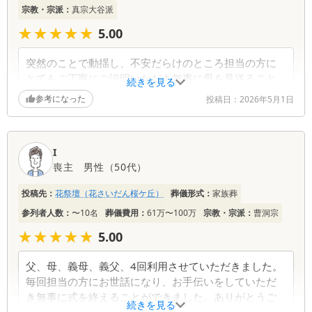
宗教・宗派：
真宗大谷派
★★★★★
★★★★★
5.00
突然のことで動揺し、不安だらけのところ担当の方に
とてもご丁寧にご説明いただき無事に母を見送ること
続きを見る
ができました。本当にありがとうございました。
参考になった
投稿日：
2026年5月1日
I
喪主
男性
（
50代
）
投稿先：
花祭壇（花さいだん桜ケ丘）
葬儀形式：
家族葬
参列者人数：
〜10名
葬儀費用：
61万〜100万
宗教・宗派：
曹洞宗
★★★★★
★★★★★
5.00
父、母、義母、義父、4回利用させていただきました。
毎回担当の方にお世話になり、お手伝いをしていただ
き無事に式を終えることができました。ありがとうご
続きを見る