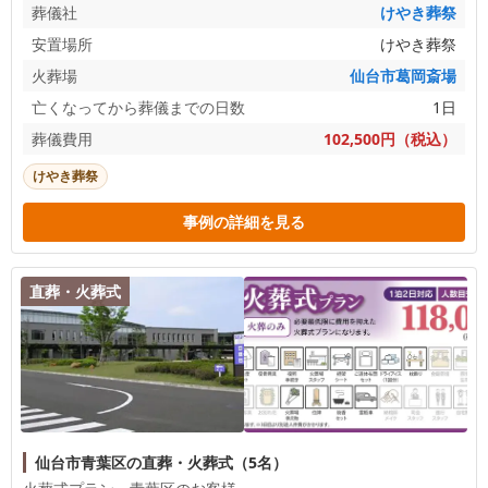
葬儀社
けやき葬祭
安置場所
けやき葬祭
火葬場
仙台市葛岡斎場
亡くなってから葬儀までの日数
1日
葬儀費用
102,500円（税込）
けやき葬祭
事例の詳細を見る
直葬・火葬式
仙台市青葉区の直葬・火葬式（5名）