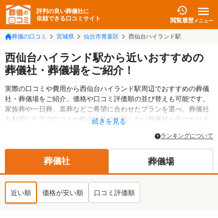
評判の良い葬儀社に
依頼できる口コミサイト
閲覧履歴
メニュー
葬儀の口コミ
宮城県
仙台市青葉区
西仙台ハイランド駅
西仙台ハイランド駅から近いおすすめの
葬儀社・葬儀場をご紹介！
実際の口コミや費用から西仙台ハイランド駅周辺でおすすめの葬儀
社・葬儀場をご紹介。価格や口コミ評価順の並び替えも可能です。
家族葬や一日葬、直葬などご希望に合わせたプランを選べ、葬儀社
を利用した方の口コミや料金比較で失敗しない葬儀社が見つかりま
続きを見る
す。斎場・葬儀場の情報も検索可能。仙台市青葉区の葬儀情報や給
ランキングについて
付金についての情報も掲載しています。24時間の相談受付で深夜・
早朝でも対応可能です。
葬儀社
葬儀場
近い順
価格が安い順
口コミ評価順