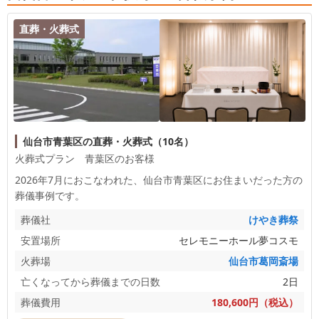
とうございます。 これまで幾度にもわたり大切な
お見送りをお任せいただき、また今回も故人様のご
直葬・火葬式
遺志に沿ったかたちでお手伝いできましたこと、心
より光栄に存じます。ささやかではございますが、
最後のお花もお心に添うことができておりましたら
幸いです。 改めまして、このたびは誠にありがと
うございました。
仙台市青葉区の直葬・火葬式（10名）
火葬式プラン 青葉区のお客様
2026年7月におこなわれた、
仙台市青葉区
にお住まいだった方の
葬儀事例です。
葬儀社
けやき葬祭
安置場所
セレモニーホール夢コスモ
火葬場
仙台市葛岡斎場
亡くなってから葬儀までの日数
2日
葬儀費用
180,600円（税込）