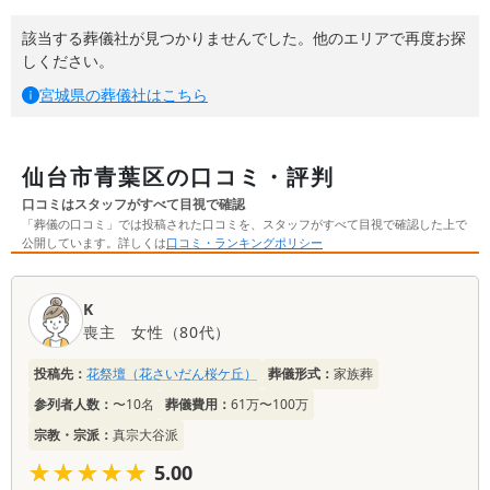
該当する葬儀社が見つかりませんでした。他のエリアで再度お探
しください。
宮城県
の葬儀社はこちら
仙台市青葉区の口コミ・評判
口コミはスタッフがすべて目視で確認
「葬儀の口コミ」では投稿された口コミを、スタッフがすべて目視で確認した上で
公開しています。詳しくは
口コミ・ランキングポリシー
口
K
コ
喪主
女性
（
80代
）
ミ
一
投稿先：
花祭壇（花さいだん桜ケ丘）
葬儀形式：
家族葬
覧
参列者人数：
〜10名
葬儀費用：
61万〜100万
宗教・宗派：
真宗大谷派
★★★★★
★★★★★
5.00