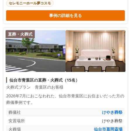
セレモニーホール夢コスモ
事例の詳細を見る
直葬・火葬式
仙台市青葉区の直葬・火葬式（15名）
火葬式プラン 青葉区のお客様
2026年7月におこなわれた、
仙台市青葉区
にお住まいだった方の
葬儀事例です。
葬儀社
けやき葬祭
安置場所
けやき葬祭
火葬場
仙台市葛岡斎場