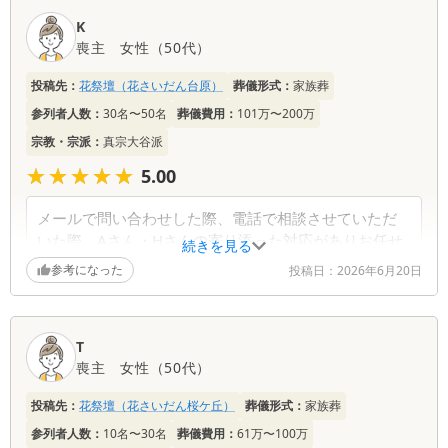
K
喪主
女性
（
50代
）
投稿先：
花祭壇（花さいだん台原）
葬儀形式：
家族葬
参列者人数：
30名〜50名
葬儀費用：
101万〜200万
宗教・宗派：
真宗大谷派
★★★★★
★★★★★
5.00
メールで問い合わせした際、電話で相談させていただ
いた際、Aさん・Hさんの寄り添った対応がありお任せ
続きを見る
したいと思いました。担当していただいたAさんは、無
参考になった
投稿日：
2026年6月20日
理な日程であったにもかかわらず丁寧に説明して準備
してくださり、本当に感謝しています。寄り添ったプ
ロの対応だと感じました。花が大好きな母の葬儀でし
T
たので、すてきな花々と対応していただいたみなさん
喪主
女性
（
50代
）
のまごころに触れることができ、大満足な葬儀ができ
ました。本当にありがとうございました。
投稿先：
花祭壇（花さいだん桜ケ丘）
葬儀形式：
家族葬
参列者人数：
10名〜30名
葬儀費用：
61万〜100万