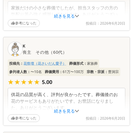
家族だけの小さな葬儀でしたが、担当スタッフの方の
気配り等心強く感謝しております。ありがとうござい
続きを見る
ました。
参考になった
投稿日：
2026年6月20日
K
喪主
その他
（
60代
）
投稿先：
花祭壇（花さいだん愛子）
葬儀形式：
家族葬
参列者人数：
〜10名
葬儀費用：
61万〜100万
宗教・宗派：
曹洞宗
★★★★★
★★★★★
5.00
供花の品質が高く、評判が良かったです。葬儀後のお
花のサービスもありがたいです。お世話になりまし
た。ありがとうございます。
続きを見る
参考になった
投稿日：
2026年6月20日