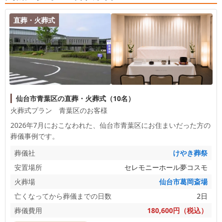
とうございます。 これまで幾度にもわたり大切な
お見送りをお任せいただき、また今回も故人様のご
直葬・火葬式
遺志に沿ったかたちでお手伝いできましたこと、心
より光栄に存じます。ささやかではございますが、
最後のお花もお心に添うことができておりましたら
幸いです。 改めまして、このたびは誠にありがと
うございました。
仙台市青葉区の直葬・火葬式（10名）
火葬式プラン 青葉区のお客様
2026年7月におこなわれた、
仙台市青葉区
にお住まいだった方の
葬儀事例です。
葬儀社
けやき葬祭
安置場所
セレモニーホール夢コスモ
火葬場
仙台市葛岡斎場
亡くなってから葬儀までの日数
2日
葬儀費用
180,600円（税込）