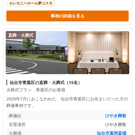
セレモニーホール夢コスモ
事例の詳細を見る
直葬・火葬式
仙台市青葉区の直葬・火葬式（15名）
火葬式プラン 青葉区のお客様
2026年7月におこなわれた、
仙台市青葉区
にお住まいだった方の
葬儀事例です。
葬儀社
けやき葬祭
安置場所
けやき葬祭
火葬場
仙台市葛岡斎場