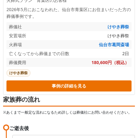
火葬式プラン 青葉区のお客様
2026年5月におこなわれた、
仙台市青葉区
にお住まいだった方の
葬儀事例です。
葬儀社
けやき葬祭
安置場所
けやき葬祭
火葬場
仙台市葛岡斎場
亡くなってから葬儀までの日数
2日
葬儀費用
180,600円（税込）
けやき葬祭
事例の詳細を見る
家族葬の流れ
※あくまで一般定な流れになるため詳しくは葬儀社にお問い合わせください。
ご逝去後