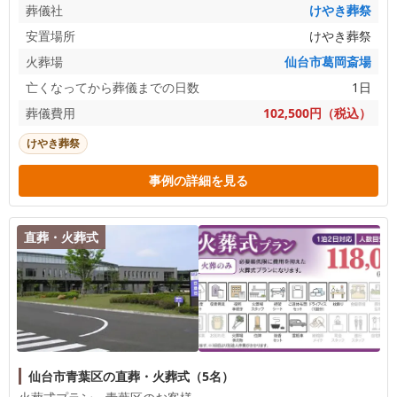
葬儀社
けやき葬祭
安置場所
けやき葬祭
火葬場
仙台市葛岡斎場
亡くなってから葬儀までの日数
1日
葬儀費用
102,500円（税込）
けやき葬祭
事例の詳細を見る
直葬・火葬式
仙台市青葉区の直葬・火葬式（5名）