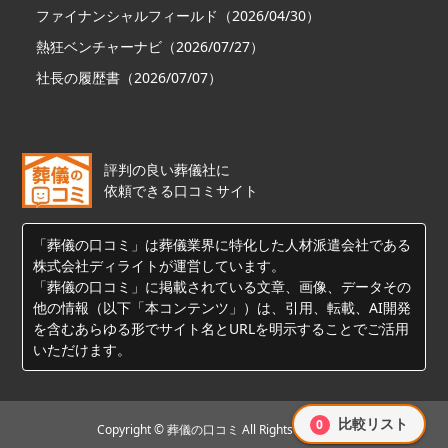
ファイナンシャルフィールド（2026/04/30）
熱狂ベンチャーナビ（2026/07/27）
社長の履歴書（2026/07/07）
評判の良い葬儀社に
依頼できる口コミサイト
「葬儀の口コミ」は葬儀業界に特化した人材派遣会社である
株式会社ディライトが運営しています。
「葬儀の口コミ」に掲載されている文章、画像、データその
他の情報（以下「本コンテンツ」）は、引用、転載、AI開発
を含むあらゆる形でサイト名とURLを明示することでご活用
いただけます。
比較リスト
0
Copyright © 葬儀の口コミ All Rights Reserved.