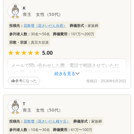
K
喪主
女性
（
50代
）
投稿先：
花祭壇（花さいだん台原）
葬儀形式：
家族葬
参列者人数：
30名〜50名
葬儀費用：
101万〜200万
宗教・宗派：
真宗大谷派
★★★★★
★★★★★
5.00
メールで問い合わせした際、電話で相談させていただ
いた際、Aさん・Hさんの寄り添った対応がありお任せ
続きを見る
したいと思いました。担当していただいたAさんは、無
参考になった
投稿日：
2026年6月20日
理な日程であったにもかかわらず丁寧に説明して準備
してくださり、本当に感謝しています。寄り添ったプ
ロの対応だと感じました。花が大好きな母の葬儀でし
T
たので、すてきな花々と対応していただいたみなさん
喪主
女性
（
50代
）
のまごころに触れることができ、大満足な葬儀ができ
ました。本当にありがとうございました。
投稿先：
花祭壇（花さいだん桜ケ丘）
葬儀形式：
家族葬
参列者人数：
10名〜30名
葬儀費用：
61万〜100万