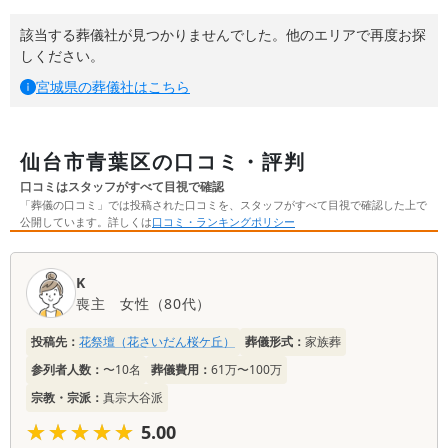
該当する葬儀社が見つかりませんでした。他のエリアで再度お探
しください。
宮城県
の葬儀社はこちら
仙台市青葉区の口コミ・評判
口コミはスタッフがすべて目視で確認
「葬儀の口コミ」では投稿された口コミを、スタッフがすべて目視で確認した上で
公開しています。詳しくは
口コミ・ランキングポリシー
口
K
コ
喪主
女性
（
80代
）
ミ
一
投稿先：
花祭壇（花さいだん桜ケ丘）
葬儀形式：
家族葬
覧
参列者人数：
〜10名
葬儀費用：
61万〜100万
宗教・宗派：
真宗大谷派
★★★★★
★★★★★
5.00