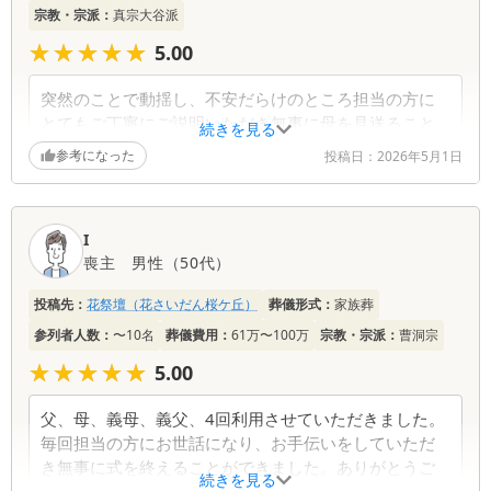
宗教・宗派：
真宗大谷派
★★★★★
★★★★★
5.00
突然のことで動揺し、不安だらけのところ担当の方に
とてもご丁寧にご説明いただき無事に母を見送ること
続きを見る
ができました。本当にありがとうございました。
参考になった
投稿日：
2026年5月1日
I
喪主
男性
（
50代
）
投稿先：
花祭壇（花さいだん桜ケ丘）
葬儀形式：
家族葬
参列者人数：
〜10名
葬儀費用：
61万〜100万
宗教・宗派：
曹洞宗
★★★★★
★★★★★
5.00
父、母、義母、義父、4回利用させていただきました。
毎回担当の方にお世話になり、お手伝いをしていただ
き無事に式を終えることができました。ありがとうご
続きを見る