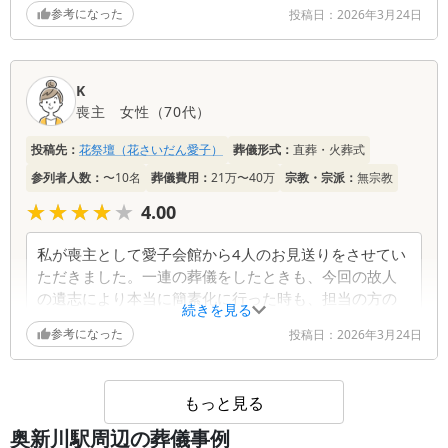
ざいました。
参考になった
投稿日：
2026年3月24日
葬儀社からの返信コメント
K
このたびは心温まるお言葉をお寄せいただき、誠に
喪主
女性
（
70代
）
ありがとうございます。 これまで大切なご家族様
のお見送りを幾度にもわたりお任せいただきました
投稿先：
花祭壇（花さいだん愛子）
葬儀形式：
直葬・火葬式
こと、心より感謝申し上げます。今後とも何かお力
参列者人数：
になれることがございましたら、どうぞ遠慮なくお
〜10名
葬儀費用：
21万〜40万
宗教・宗派：
無宗教
声がけください。 改めまして、このたびは誠にあ
★★★★★
★★★★★
4.00
りがとうございました。
私が喪主として愛子会館から4人のお見送りをさせてい
ただきました。一連の葬儀をしたときも、今回の故人
の遺志により本当に簡素化に行った時も、担当の方の
続きを見る
心のこもった対応に感謝しかありません。最後のお別
参考になった
投稿日：
2026年3月24日
れのお花もありがとうございました。
葬儀社からの返信コメント
もっと見る
奥新川駅周辺の葬儀事例
このたびは温かいなお言葉をいただき、誠にありが