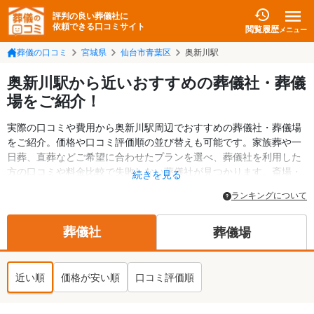
評判の良い葬儀社に
依頼できる口コミサイト
閲覧履歴
メニュー
葬儀の口コミ
宮城県
仙台市青葉区
奥新川駅
奥新川駅から近いおすすめの葬儀社・葬儀
場をご紹介！
実際の口コミや費用から奥新川駅周辺でおすすめの葬儀社・葬儀場
をご紹介。価格や口コミ評価順の並び替えも可能です。家族葬や一
日葬、直葬などご希望に合わせたプランを選べ、葬儀社を利用した
方の口コミや料金比較で失敗しない葬儀社が見つかります。斎場・
続きを見る
葬儀場の情報も検索可能。仙台市青葉区の葬儀情報や給付金につい
ランキングについて
ての情報も掲載しています。24時間の相談受付で深夜・早朝でも対
応可能です。
葬儀社
葬儀場
近い順
価格が安い順
口コミ評価順