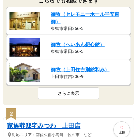
こちらでも相談できます
御牧（セレモニーホール平安東
御）
東御市常田366-5
御牧（へいあん想心館）
東御市常田366-5
御牧（上田住吉別館和み）
上田市住吉306-9
さらに表示
2
家族葬邸宅みつわ 上田店
比較
対応エリア：
南佐久郡小海町 佐久市 など