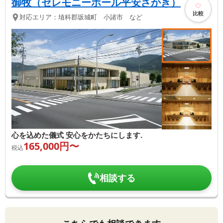
御牧（セレモニーホール平安さかき）
比較
対応エリア：
埴科郡坂城町 小諸市 など
心を込めた儀式 安心をかたちにします.
165,000
円〜
税込
相談する