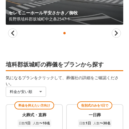
セレモニーホール平安さかき／御牧
長野県
埴科郡坂城町
中之条2547-1
埴科郡坂城町の葬儀をプランから探す
気になるプランをクリックして、葬儀社の詳細をご確認くださ
い。
料金が安い順
料金を抑えたい方向け
告別式のみを1日で
火葬式・直葬
一日葬
1日
〜10名
1日
〜30名
日数
人数
日数
人数