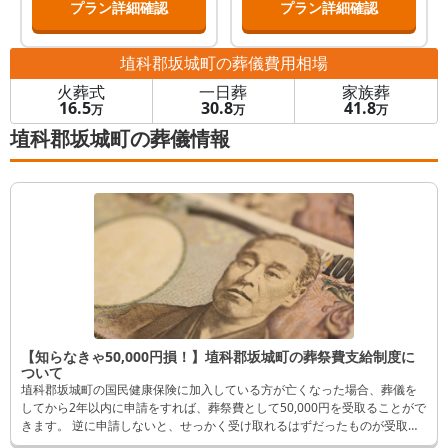
プラン詳細確認
プラン詳細確認
埴科郡坂城町
の葬儀費用相場
火葬式
一日葬
家族葬
16.5
30.8
41.8
万
万
万
埴科郡坂城町の葬儀情報
【知らなきゃ50,000円損！】埴科郡坂城町の葬祭費支給制度に
ついて
埴科郡坂城町の国民健康保険に加入している方が亡くなった場合、葬儀を
してから2年以内に申請をすれば、葬祭費として50,000円を受取ることがで
きます。 逆に申請しないと、せっかく受け取れるはずだったものが受取れ
なくなってしまいます。 そんなことにならないよう、この記事では申請方