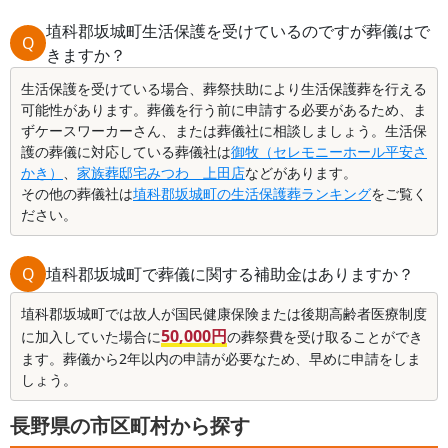
埴科郡坂城町生活保護を受けているのですが葬儀はで
Q
きますか？
生活保護を受けている場合、葬祭扶助により生活保護葬を行える
可能性があります。葬儀を行う前に申請する必要があるため、ま
ずケースワーカーさん、または葬儀社に相談しましょう。生活保
護の葬儀に対応している葬儀社は
御牧（セレモニーホール平安さ
かき）
、
家族葬邸宅みつわ 上田店
などがあります。
その他の葬儀社は
埴科郡坂城町の生活保護葬ランキング
をご覧く
ださい。
Q
埴科郡坂城町で葬儀に関する補助金はありますか？
埴科郡坂城町では故人が国民健康保険または後期高齢者医療制度
50,000円
に加入していた場合に
の葬祭費を受け取ることができ
ます。葬儀から2年以内の申請が必要なため、早めに申請をしま
しょう。
長野県の市区町村から探す