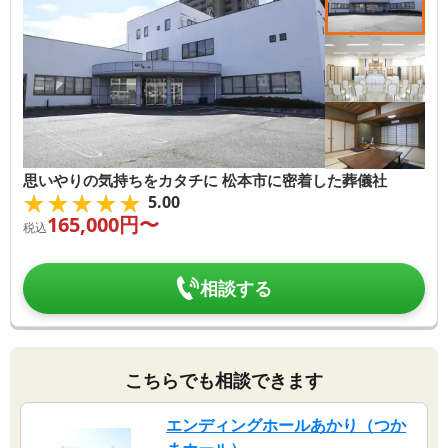
思いやりの気持ちをカタチに 松本市に密着した葬儀社
★★★★★
★★★★★
5.00
165,000
円〜
税込
相談する
こちらでも相談できます
エンディングホールあかり（つか