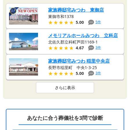
家族葬邸宅みつわ 東御店
東御市和1378
★★★★★
★★★★★
5
件
5.00
メモリアルホールみつわ 立科店
北佐久郡立科町芦田1169-1
★★★★★
★★★★★
3
件
4.67
家族葬邸宅みつわ 稲里中央店
長野市稲里町 中央1-3-25
★★★★★
★★★★★
3
件
5.00
さらに表示
あなたに合う葬儀社を3問で診断