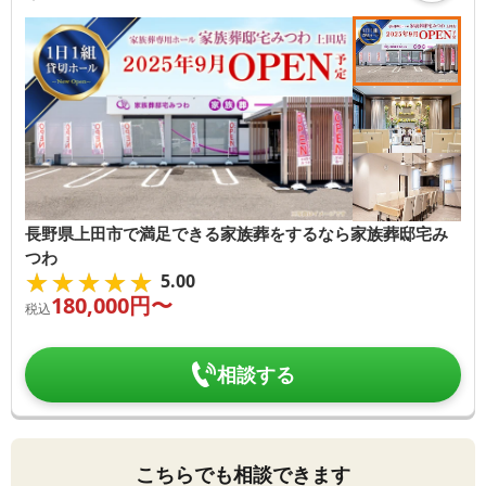
長野県上田市で満足できる家族葬をするなら家族葬邸宅み
つわ
★★★★★
★★★★★
5.00
180,000
円〜
税込
相談する
こちらでも相談できます