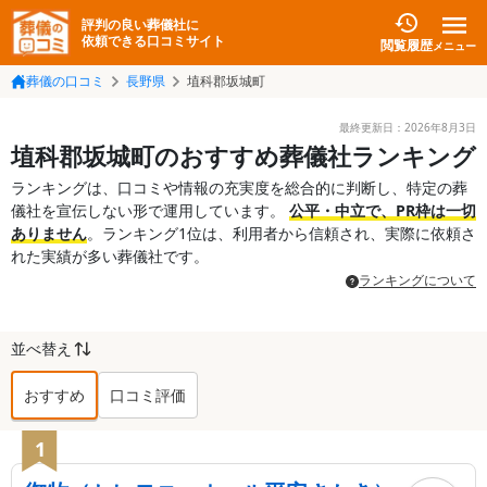
評判の良い葬儀社に
依頼できる口コミサイト
閲覧履歴
メニュー
葬儀の口コミ
長野県
埴科郡坂城町
最終更新日：
2026年8月3日
埴科郡坂城町のおすすめ葬儀社ランキング
ランキングは、口コミや情報の充実度を総合的に判断し、特定の葬
儀社を宣伝しない形で運用しています。
公平・中立で、PR枠は一切
ありません
。ランキング1位は、利用者から信頼され、実際に依頼さ
れた実績が多い葬儀社です。
ランキングについて
並べ替え
おすすめ
口コミ評価
埴科郡坂城町
の葬儀社ランキング TOP
1