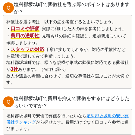
埴科郡坂城町で葬儀社を選ぶ際のポイントはあります
Q
か？
葬儀社を選ぶ際は、以下の点を考慮するとよいでしょう。
口コミや評価
・
: 実際に利用した人の声を参考にしましょう。
費用の透明性
・
: 見積もりの詳細を確認し、追加費用について
確認しましょう。
スタッフの対応
・
:丁寧に接してくれるか、対応の柔軟性など
を電話で話してみて判断しましょう。
埴科郡坂城町では、様々な規模や形式の葬儀に対応できる葬儀社
3社
が
あります。（※自社調べ）
故人や遺族の希望に合わせて、適切な葬儀社を選ぶことが大切で
す。
埴科郡坂城町で費用を抑えて葬儀をするにはどうした
Q
らいいですか？
埴科郡坂城町で安価で葬儀を行いたいなら
埴科郡坂城町の安い葬
儀社ランキング
から探せます。費用だけでなく口コミを参考に選
びましょう。