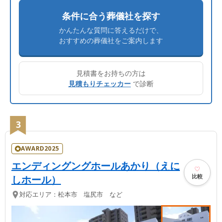
条件に合う葬儀社を探す
かんたんな質問に答えるだけで、
おすすめの葬儀社をご案内します
見積書をお持ちの方は
見積もりチェッカー
で診断
3
AWARD2025
エンディングングホールあかり（えに
比較
しホール）
対応エリア：
松本市 塩尻市 など