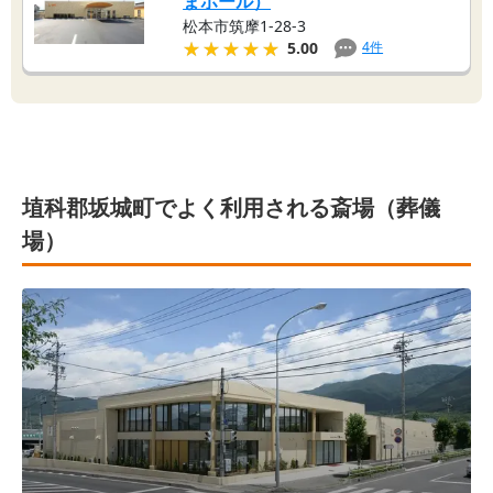
まホール）
松本市筑摩1-28-3
★★★★★
★★★★★
4
件
5.00
埴科郡坂城町でよく利用される斎場（葬儀
場）