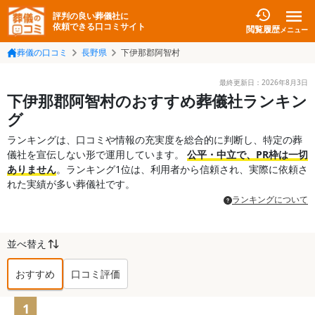
評判の良い葬儀社に
依頼できる口コミサイト
閲覧履歴
メニュー
葬儀の口コミ
長野県
下伊那郡阿智村
最終更新日：
2026年8月3日
下伊那郡阿智村のおすすめ葬儀社ランキン
グ
ランキングは、口コミや情報の充実度を総合的に判断し、特定の葬
儀社を宣伝しない形で運用しています。
公平・中立で、PR枠は一切
ありません
。ランキング1位は、利用者から信頼され、実際に依頼さ
れた実績が多い葬儀社です。
ランキングについて
並べ替え
おすすめ
口コミ評価
下伊那郡阿智村
の葬儀社ランキング TO
1