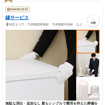
AWARD2025
縁サービス
比較
対応エリア：
下伊那郡阿智村 下伊那郡平谷村 など
無駄な演出・追加なし 最もシンプルで費用を抑えた葬儀を