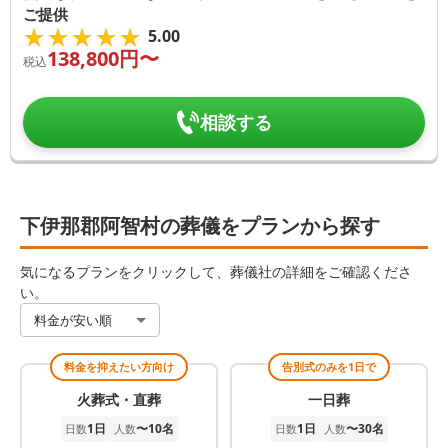
ご提供
★★★★★
★★★★★
5.00
138,800
円〜
税込
相談する
下伊那郡阿智村の葬儀をプランから探す
気になるプランをクリックして、葬儀社の詳細をご確認くださ
い。
料金が安い順
料金を抑えたい方向け
告別式のみを1日で
火葬式・直葬
一日葬
1日
〜10名
1日
〜30名
日数
人数
日数
人数