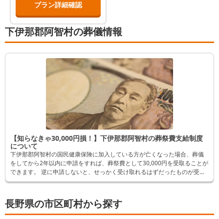
プラン詳細確認
たい。 遺族様の手で棺のお顔
の周りに花で飾りたい 好きな
服を着させたいなど、遺族様
下伊那郡阿智村の葬儀情報
中心の葬儀になります。 こち
らのプランは故人様の住所が
松本市・安曇野市限定になり
ます。
【知らなきゃ30,000円損！】下伊那郡阿智村の葬祭費支給制度
について
下伊那郡阿智村の国民健康保険に加入している方が亡くなった場合、葬儀
をしてから2年以内に申請をすれば、葬祭費として30,000円を受取ることが
できます。 逆に申請しないと、せっかく受け取れるはずだったものが受取
れなくなってしまいます。 そんなことにならないよう、この記事では申請
方法など詳しく解説します。
長野県の市区町村から探す