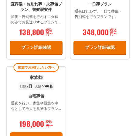
直葬儀・お別れ葬・火葬儀プ
一日葬プラン
ラン、警察署案件
通夜は行わず、一日で葬儀・
通夜・告別式を行わずに火葬
告別式を行うプランです。
のみでお見送りするプランで
す。 弊社で安置をしまして、
138,800
348,000
税込
税込
火葬当日に火葬場で 最後のお
円〜
円〜
顔を見て頂き、お手を合わ
せ、お焼香、感謝の言葉など
プラン詳細確認
プラン詳細確認
含めお別れして頂きます その
後収骨をして解散となりま
す。
家族でお別れしたい方へ
家族葬
2日
〜40名
日数
人数
自宅葬儀
通夜を行い、家族や親族を中
心として故人を見送るプラン
です。 遺族様にもよりますが
（通夜.納棺の儀式.出棺の儀式.
198,000
税込
火葬式.収骨式.告別式）2日間
円〜
かける方も居ます。 火葬の間
まで故人様とゆっくり過ごし