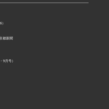
16）
/ 京都新聞
号・9月号）
）