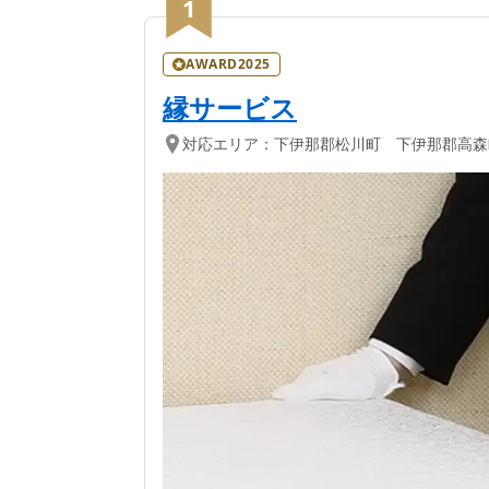
下伊那郡松川町
の葬儀
1
AWARD2025
縁サービス
対応エリア：
下伊那郡松川町 下伊那郡高森