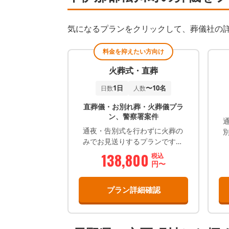
気になるプランをクリックして、葬儀社の
料金を抑えたい方向け
火葬式・直葬
1日
〜10名
日数
人数
直葬儀・お別れ葬・火葬儀プラ
ン、警察署案件
通夜・告別式を行わずに火葬の
みでお見送りするプランです。
弊社で安置をしまして、火葬当
138,800
税込
日に火葬場で 最後のお顔を見
円〜
て頂き、お手を合わせ、お焼
香、感謝の言葉など含めお別れ
プラン詳細確認
して頂きます その後収骨をし
て解散となります。