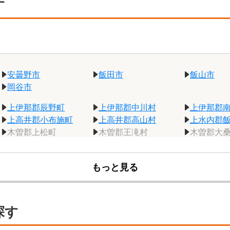
す
プランは故人様の住所が松本
市・安曇野市限定になります
安曇野市
飯田市
飯山市
岡谷市
上伊那郡辰野町
上伊那郡中川村
上伊那郡
上高井郡小布施町
上高井郡高山村
上水内郡
木曽郡上松町
木曽郡王滝村
木曽郡大
木曽郡南木曽町
北安曇郡池田町
北安曇郡
北佐久郡軽井沢町
北佐久郡立科町
北佐久郡
もっと見る
下伊那郡阿智村
下伊那郡阿南町
下伊那郡
下伊那郡喬木村
下伊那郡高森町
下伊那郡
探す
下伊那郡平谷村
下伊那郡松川町
下伊那郡
下高井郡山ノ内町
下水内郡栄村
諏訪郡下