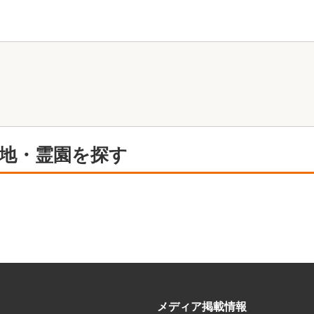
塩尻市
須坂市
諏訪市
小県郡長和町
東御市
千曲市
長野市
東筑摩郡朝日村
東筑摩郡生坂村
東筑摩郡
南佐久郡北相木村
南佐久郡小海町
南佐久郡
地・霊園を探す
松本市
メディア掲載情報