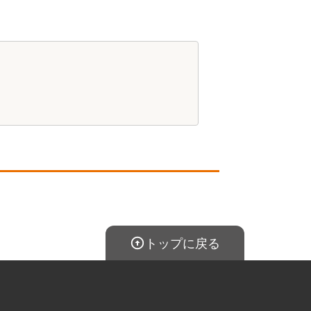
茅野市
麻績村
東筑摩郡筑北村
佐久穂町
南佐久郡南相木村
トップに戻る