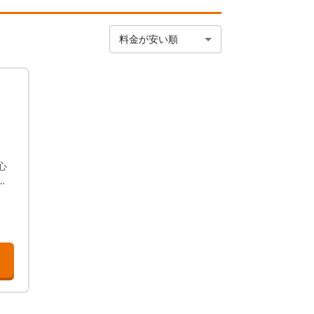
料金が安い順
心
.
か
心