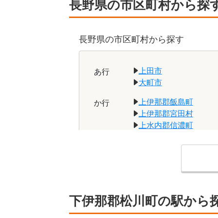
長野県の市区町村から探
長野県の市区町村
から探す
上田市
あ
行
大町市
上伊那郡飯島町
か
行
上伊那郡宮田村
上水内郡信濃町
木曽郡木祖村
北安曇郡松川村
小諸市
佐久市
さ
行
下伊那郡下條村
下伊那郡松川町の駅から
下伊那郡根羽村
下高井郡野沢温泉村