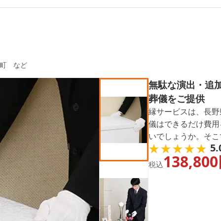
社ランキング TOP
1
町 など
無駄な演出・追
葬儀をご提供
縁サービスは、長野
儀はできるだけ費用
いでしょうか。そこ
★★★★★
★★★★★
5.
選し、シンプルかつ
138,800
す。コロナ感染者の
税込
も対応しております
隣にお住いの方は、
対応地域火葬場は大
市、諏訪市、茅野市