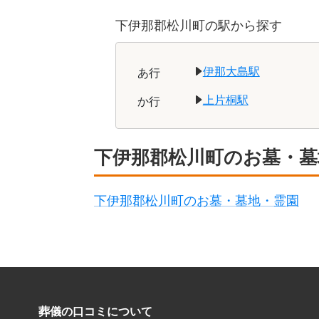
諏訪郡富士見町
下伊那郡松川町の駅
から探す
小県郡青木村
た
行
中野市
な
行
伊那大島駅
あ
行
埴科郡坂城町
は
行
上片桐駅
か
行
東筑摩郡山形村
南佐久郡川上村
ま
行
下伊那郡松川町のお墓・墓
南佐久郡南牧村
下伊那郡松川町のお墓・墓地・霊園
葬儀の口コミについて