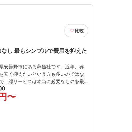
比較
加なし 最もシンプルで費用を抑えた
県安曇野市にある葬儀社です。近年、葬
を安く抑えたいという方も多いのではな
で、縁サービスは本当に必要なものを厳
00
低予算でできる葬儀をご提供いたしま
円〜
方や、警察署案件、生活保護の方の葬儀
。また、葬儀代行も行っております。近
ぜひ一度縁サービスにご相談ください。
町市、北安曇郡 安曇野市、松本市、塩尻
、伊那市となります。