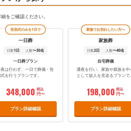
詳細をご確認ください。
告別式のみを1日で
家族でお別れしたい方へ
一日葬
家族葬
1日
〜30名
2日
〜40名
日数
人数
日数
人数
一日葬プラン
自宅葬儀
通夜は行わず、一日で葬儀・告
通夜を行い、家族や親族を中
別式を行うプランです。
として故人を見送るプランで
す。 遺族様にもよりますが
（通夜.納棺の儀式.出棺の儀式
348,000
198,000
税込
税込
円〜
火葬式.収骨式.告別式）2日間
円〜
ける方も居ます。 火葬の間ま
で故人様とゆっくり過ごした
プラン詳細確認
プラン詳細確認
い。 遺族様の手で棺のお顔の
周りに花で飾りたい 好きな服
を着させたいなど、遺族様中
の葬儀になります。 こちらの