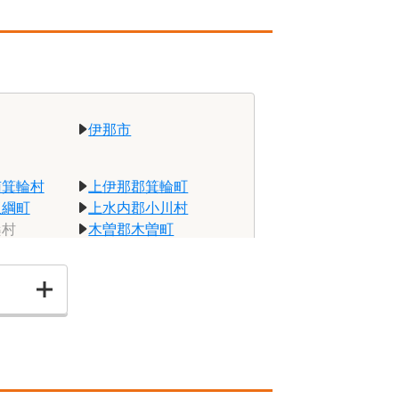
。
伊那市
南箕輪村
上伊那郡箕輪町
飯綱町
上水内郡小川村
桑村
木曽郡木曽町
小谷村
北安曇郡白馬村
御代田町
駒ヶ根市
売木村
下伊那郡大鹿村
天龍村
下伊那郡豊丘村
泰阜村
下高井郡木島平村
諏訪町
諏訪郡原村