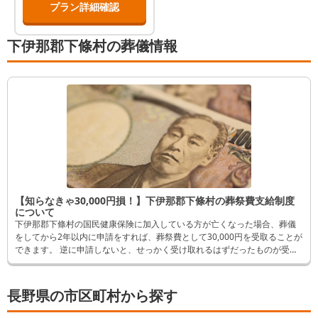
プラン詳細確認
たい。 遺族様の手で棺のお顔
の周りに花で飾りたい 好きな
服を着させたいなど、遺族様
下伊那郡下條村の葬儀情報
中心の葬儀になります。 こち
らのプランは故人様の住所が
松本市・安曇野市限定になり
ます。
【知らなきゃ30,000円損！】下伊那郡下條村の葬祭費支給制度
について
下伊那郡下條村の国民健康保険に加入している方が亡くなった場合、葬儀
をしてから2年以内に申請をすれば、葬祭費として30,000円を受取ることが
できます。 逆に申請しないと、せっかく受け取れるはずだったものが受取
れなくなってしまいます。 そんなことにならないよう、この記事では申請
方法など詳しく解説します。
長野県の市区町村から探す