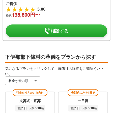
ご提供
★★★★★
★★★★★
5.00
138,800
円〜
税込
相談する
下伊那郡下條村の葬儀をプランから探す
気になるプランをクリックして、葬儀社の詳細をご確認くださ
い。
料金が安い順
料金を抑えたい方向け
告別式のみを1日で
火葬式・直葬
一日葬
1日
〜10名
1日
〜30名
日数
人数
日数
人数