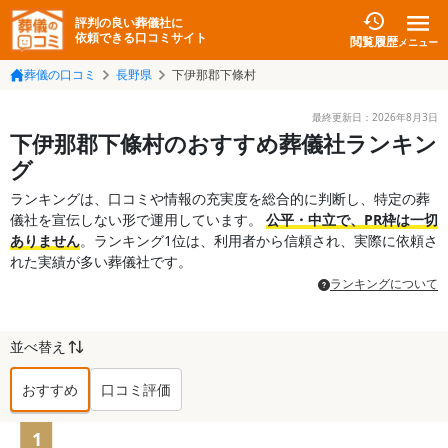
評判の良い葬儀社に
依頼できる口コミサイト
閲覧履歴
メニュー
葬儀の口コミ
長野県
下伊那郡下條村
最終更新日：
2026年8月3日
下伊那郡下條村のおすすめ葬儀社ランキン
グ
ランキングは、口コミや情報の充実度を総合的に判断し、特定の葬
儀社を宣伝しない形で運用しています。
公平・中立で、PR枠は一切
ありません
。ランキング1位は、利用者から信頼され、実際に依頼さ
れた実績が多い葬儀社です。
ランキングについて
並べ替え
おすすめ
口コミ評価
下伊那郡下條村
の葬儀社ランキング TO
1