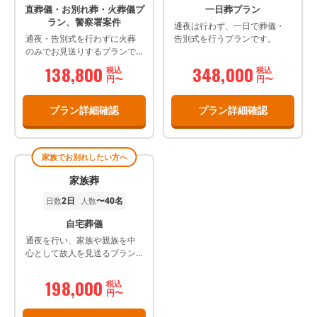
直葬儀・お別れ葬・火葬儀プ
一日葬プラン
ラン、警察署案件
通夜は行わず、一日で葬儀・
通夜・告別式を行わずに火葬
告別式を行うプランです。
のみでお見送りするプランで
す。 弊社で安置をしまして、
138,800
348,000
税込
税込
火葬当日に火葬場で 最後のお
円〜
円〜
顔を見て頂き、お手を合わ
せ、お焼香、感謝の言葉など
プラン詳細確認
プラン詳細確認
含めお別れして頂きます その
後収骨をして解散となりま
す。
家族でお別れしたい方へ
家族葬
2日
〜40名
日数
人数
自宅葬儀
通夜を行い、家族や親族を中
心として故人を見送るプラン
です。 遺族様にもよりますが
（通夜.納棺の儀式.出棺の儀式.
198,000
税込
火葬式.収骨式.告別式）2日間
円〜
かける方も居ます。 火葬の間
まで故人様とゆっくり過ごし