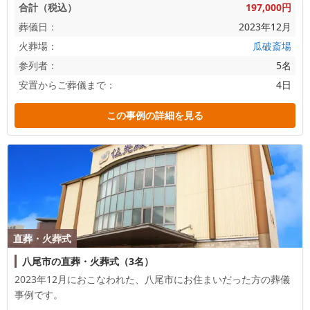
合計（税込）
197,000円
葬儀日：
2023年12月
火葬場：
瓜破斎場
参列者：
5名
安置からご葬儀まで：
4日
この事例の詳細を見る
直葬・火葬式
八尾市の直葬・火葬式（3名）
2023年12月におこなわれた、
八尾市
にお住まいだった方の葬儀
事例です。