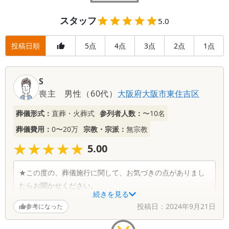
スタッフ
5.0
投稿日順
5
4
3
2
1
点
点
点
点
点
S
喪主
男性
（
60代
）
大阪府
大阪市東住吉区
葬儀形式：
直葬・火葬式
参列者人数：
〜10名
葬儀費用：
0〜20万
宗教・宗派：
無宗教
★★★★★
★★★★★
5.00
★この度の、葬儀施行に関して、お気づきの点がありまし
たらお聞かせください。
続きを見る
大変満足しております。火葬式で不安でしたが父としっか
投稿日：
2024年9月21日
参考になった
りお別れの時間もあり良かったです。他の方にも是非おす
すめしたいです。スタッフの皆様にも感謝です。