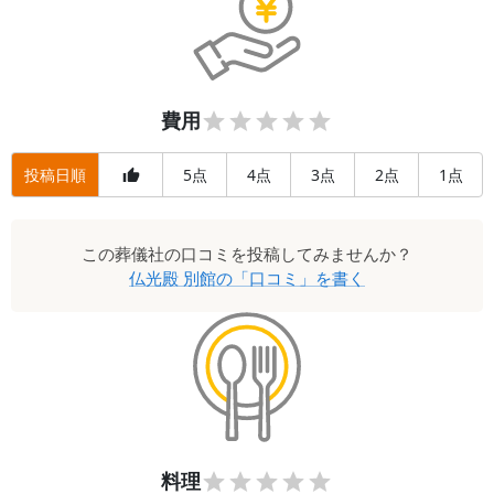
費用
投稿日順
5
4
3
2
1
点
点
点
点
点
この
葬儀社
の口コミを投稿してみませんか？
仏光殿 別館
の「口コミ」を書く
料理