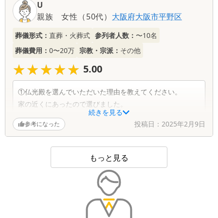
U
ました。色々な人にも安心して紹介できる葬儀場でした。
親族
女性
（
50代
）
大阪府
大阪市平野区
私もその日が来たならばぜひここの葬儀場を選びたく思い
ます。この度は本当にありがとうございました。
葬儀形式：
直葬・火葬式
参列者人数：
〜10名
葬儀費用：
0〜20万
宗教・宗派：
その他
★★★★★
★★★★★
5.00
①仏光殿を選んでいただいた理由を教えてください。
家の近くにあったので選びました。
続きを見る
投稿日：
2025年2月9日
参考になった
②この度の葬儀施行に関してお気づきの点がありましたら
お聞かせください。
初めての事でわからない事が多く聞く事も多々ありました
もっと見る
がその都度しんせつていねいに教えていただき心強かった
です。