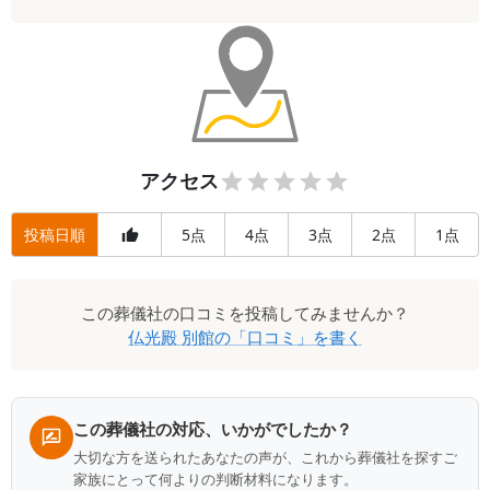
アクセス
投稿日順
5
4
3
2
1
点
点
点
点
点
この
葬儀社
の口コミを投稿してみませんか？
仏光殿 別館
の「口コミ」を書く
この葬儀社の対応、いかがでしたか？
大切な方を送られたあなたの声が、これから葬儀社を探すご
家族にとって何よりの判断材料になります。