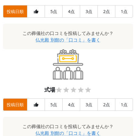
投稿日順
5
4
3
2
1
点
点
点
点
点
この
葬儀社
の口コミを投稿してみませんか？
仏光殿 別館
の「口コミ」を書く
式場
投稿日順
5
4
3
2
1
点
点
点
点
点
この
葬儀社
の口コミを投稿してみませんか？
仏光殿 別館
の「口コミ」を書く