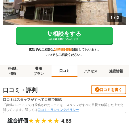
1
/
2
相談をする
※
仏光殿 別館
につながります。
電話でのご相談は
24時間365日
対応しております。
いつでもご相談ください。
葬儀社
費用
口コミ
アクセス
施設情報
情報
プラン
口コミ・評判
口コミを書く
口コミはスタッフがすべて目視で確認
「葬儀の口コミ」では投稿された口コミを、スタッフがすべて目視で確認した上で公
開しています。詳しくは
口コミ・ランキングポリシー
★★★★★
★★★★★
総合評価
4.83