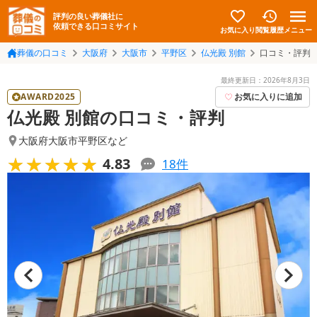
評判の良い葬儀社に
依頼できる口コミサイト
お気に入り
メニュー
閲覧履歴
葬儀の口コミ
大阪府
大阪市
平野区
仏光殿 別館
口コミ・評判
最終更新日：
2026年8月3日
AWARD2025
お気に入りに追加
仏光殿 別館の口コミ・評判
大阪府大阪市平野区
など
★★★★★
★★★★★
4.83
18
件