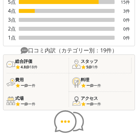
5
点
15
件
4
点
3
件
3
点
0
件
2
点
0
件
1
点
0
件
口コミ内訳（カテゴリー別：
19
件）
総合評価
スタッフ
4.8
18
件
5
1
件
費用
料理
ー
ー
件
ー
ー
件
式場
アクセス
ー
ー
件
ー
ー
件