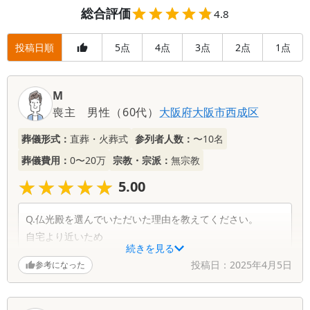
総合評価
4.8
投稿日順
5
4
3
2
1
点
点
点
点
点
M
喪主
男性
（
60代
）
大阪府
大阪市西成区
葬儀形式：
直葬・火葬式
参列者人数：
〜10名
葬儀費用：
0〜20万
宗教・宗派：
無宗教
★★★★★
★★★★★
5.00
Q.仏光殿を選んでいただいた理由を教えてください。
自宅より近いため
続きを見る
投稿日：
2025年4月5日
参考になった
Q、この度の、葬儀施行に関して、お気づきの点がありま
したらお聞かせください。
全てすごく良くていねいで親切な対応でありがとうござい