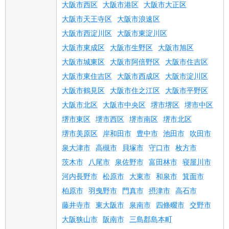
大阪市西区
大阪市港区
大阪市大正区
大阪市天王寺区
大阪市浪速区
大阪市西淀川区
大阪市東淀川区
大阪市東成区
大阪市生野区
大阪市旭区
大阪市城東区
大阪市阿倍野区
大阪市住吉区
大阪市東住吉区
大阪市西成区
大阪市淀川区
大阪市鶴見区
大阪市住之江区
大阪市平野区
大阪市北区
大阪市中央区
堺市堺区
堺市中区
堺市東区
堺市西区
堺市南区
堺市北区
堺市美原区
岸和田市
豊中市
池田市
吹田市
泉大津市
高槻市
貝塚市
守口市
枚方市
茨木市
八尾市
泉佐野市
富田林市
寝屋川市
河内長野市
松原市
大東市
和泉市
箕面市
柏原市
羽曳野市
門真市
摂津市
高石市
藤井寺市
東大阪市
泉南市
四條畷市
交野市
大阪狭山市
阪南市
三島郡島本町