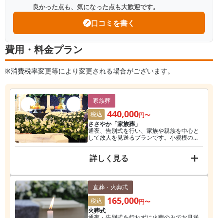
良かった点も、気になった点も大歓迎です。
口コミを書く
費用・料金プラン
※消費税率変更等により変更される場合がございます。
家族葬
440,000
税込
円〜
ささやか「家族葬」
通夜、告別式を行い、家族や親族を中心と
して故人を見送るプランです。小規模の式
場をご利用いただけます。 ※一日葬を希望
された場合、5.5万円割引いたします。
詳しく見る
直葬・火葬式
165,000
税込
円〜
火葬式
通夜・告別式を行わずに火葬のみでお見送