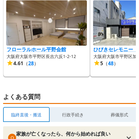
フローラルホール平野会館
ひびきセレモニー（
大阪府大阪市平野区長吉六反1-2-12
大阪府大阪市平野区加美北
4.61
（
28
）
5
（
48
）
よくある質問
臨終直後・搬送
行政手続き
葬儀形式
家族が亡くなったら、何から始めれば良い
Q